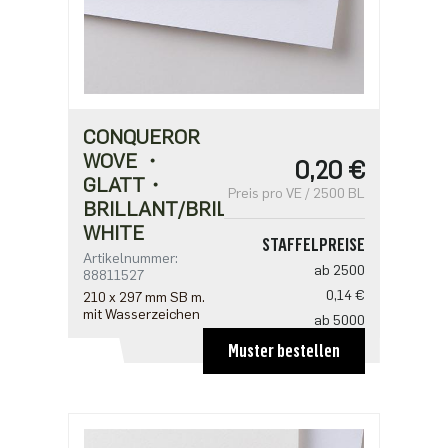
CONQUEROR
WOVE ・
0,20 €
GLATT・
Preis pro VE / 2500 BL
BRILLANT/BRILLIANT
WHITE
STAFFELPREISE
Artikelnummer:
ab 2500
88811527
0,14 €
210 x 297 mm SB m.
mit Wasserzeichen
ab 5000
0,12 €
Muster bestellen
ab 12500
0,11 €
ab 25000
0,10 €