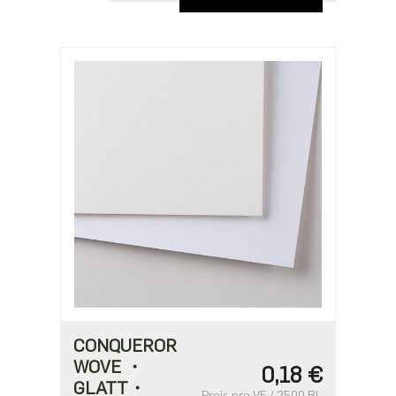
CONQUEROR
WOVE ・
0,18 €
GLATT・
Preis pro VE / 2500 BL