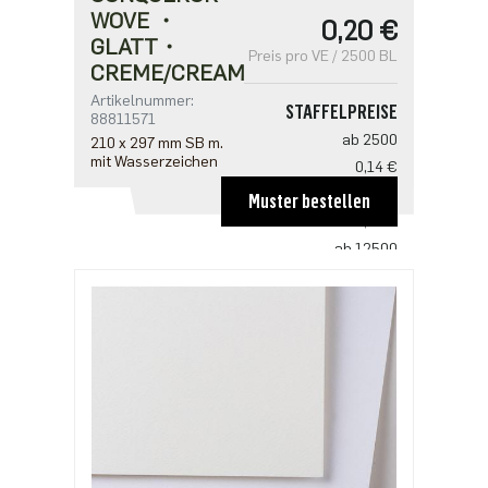
WOVE ・
0,20 €
GLATT・
Preis pro VE / 2500 BL
CREME/CREAM
Artikelnummer:
STAFFELPREISE
88811571
ab 2500
210 x 297 mm SB m.
mit Wasserzeichen
0,14 €
ab 5000
Muster bestellen
0,12 €
ab 12500
0,11 €
ab 25000
0,10 €