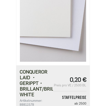
CONQUEROR
LAID ・
0,20 €
GERIPPT・
Preis pro VE / 2500 BL
BRILLANT/BRILLIANT
WHITE
STAFFELPREISE
Artikelnummer:
ab 2500
88811578