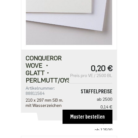
CONQUEROR
WOVE ・
0,20 €
GLATT・
Preis pro VE / 2500 BL
PERLMUTT/OYSTER
Artikelnummer:
STAFFELPREISE
88811564
ab 2500
210 x 297 mm SB m.
mit Wasserzeichen
0,14 €
ab 5000
Muster bestellen
0,12 €
ab 12500
0,11 €