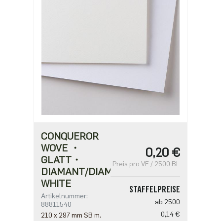
CONQUEROR
WOVE ・
0,20 €
GLATT・
Preis pro VE / 2500 BL
DIAMANT/DIAMOND
WHITE
STAFFELPREISE
Artikelnummer:
ab 2500
88811540
0,14 €
210 x 297 mm SB m.