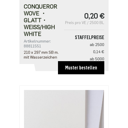
CONQUEROR
WOVE ・
0,20 €
GLATT・
Preis pro VE / 2500 BL
WEISS/HIGH W
HITE
STAFFELPREISE
Artikelnummer:
ab 2500
88811551
0,14 €
210 x 297 mm SB m.
mit Wasserzeichen
ab 5000
0,12 €
Muster bestellen
ab 12500
0,11 €
ab 25000
0,10 €