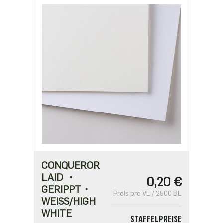
ab 25000
0,10 €
CONQUEROR
LAID ・
0,20 €
GERIPPT・
Preis pro VE / 2500 BL
WEISS/HIGH W
HITE
STAFFELPREISE