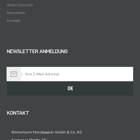
Widerrufsrecht
Newsletter
Kontakt
NEWSLETTER ANMELDUNG
Bleiben Sie auf dem Laufenden
OK
KONTAKT
Römerturm Feinstpapier GmbH & Co. KG
Kerpener Straße 154