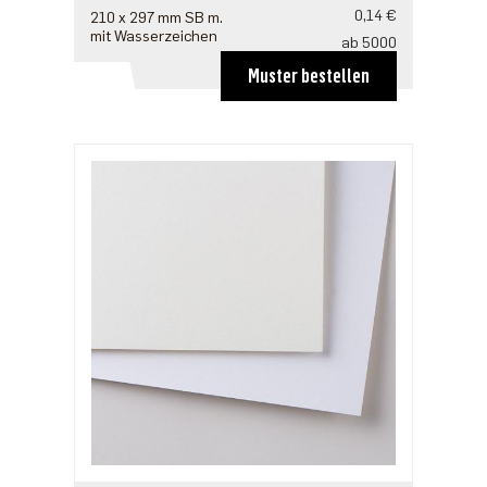
0,14 €
210 x 297 mm SB m.
mit Wasserzeichen
ab 5000
0,12 €
Muster bestellen
ab 12500
0,11 €
ab 25000
0,10 €