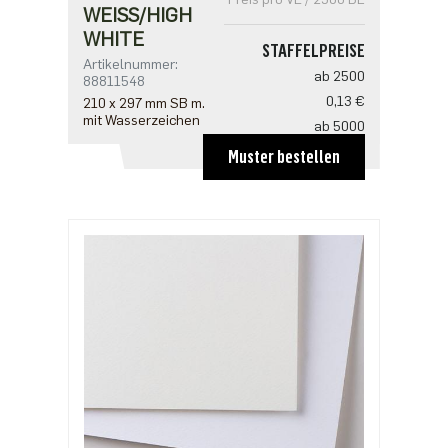
WEISS/HIGH W
HITE
STAFFELPREISE
Artikelnummer:
ab 2500
88811548
0,13 €
210 x 297 mm SB m.
mit Wasserzeichen
ab 5000
0,11 €
Muster bestellen
ab 12500
0,10 €
ab 25000
0,09 €