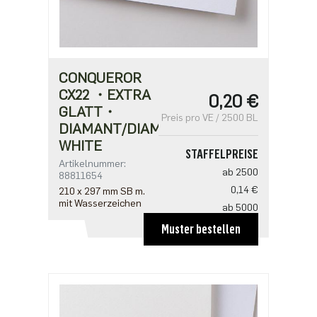
CONQUEROR
CX22 ・EXTRA
0,20 €
GLATT・
Preis pro VE / 2500 BL
DIAMANT/DIAMOND
WHITE
STAFFELPREISE
Artikelnummer:
ab 2500
88811654
0,14 €
210 x 297 mm SB m.
mit Wasserzeichen
ab 5000
0,12 €
Muster bestellen
ab 12500
0,11 €
ab 25000
0,10 €