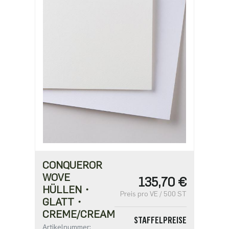
CONQUEROR
WOVE
135,70 €
HÜLLEN・
Preis pro VE / 500 ST
GLATT・
CREME/CREAM
STAFFELPREISE
Artikelnummer: