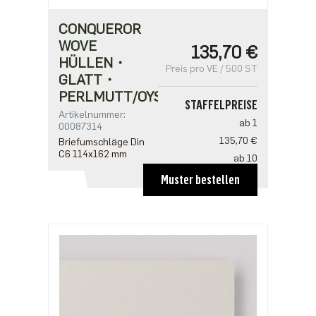
CONQUEROR
WOVE
135,70 €
HÜLLEN・
Preis pro VE / 500 ST
GLATT・
PERLMUTT/OYSTER
STAFFELPREISE
Artikelnummer:
ab 1
00087314
135,70 €
Briefumschläge Din
C6 114x162 mm
ab 10
129,80 €
Muster bestellen
ab 20
118,00 €