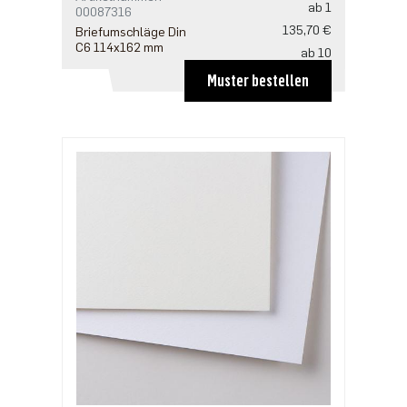
ab 1
00087316
135,70 €
Briefumschläge Din
C6 114x162 mm
ab 10
129,80 €
Muster bestellen
ab 20
118,00 €