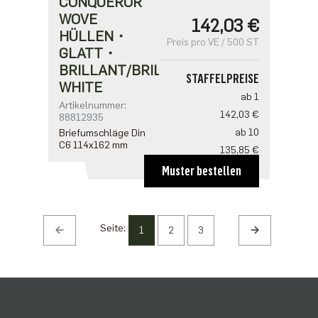
CONQUEROR
WOVE
142,03 €
HÜLLEN・
Preis pro VE / 500 ST
GLATT・
BRILLANT/BRILLIANT
STAFFELPREISE
WHITE
ab 1
Artikelnummer:
142,03 €
88812935
ab 10
Briefumschläge Din
C6 114x162 mm
135,85 €
ab 20
Muster bestellen
123,50 €
Seite:
1
2
3