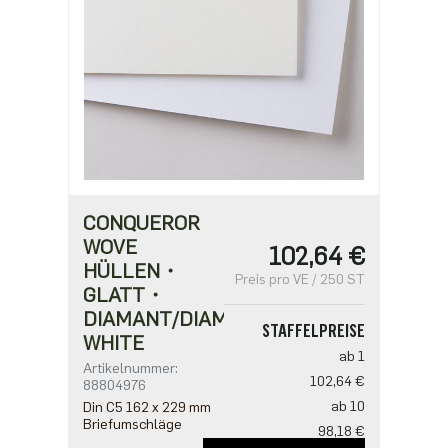
CONQUEROR
WOVE
102,64 €
HÜLLEN・
Preis pro VE / 250 ST
GLATT・
DIAMANT/DIAMOND
STAFFELPREISE
WHITE
ab 1
Artikelnummer:
102,64 €
88804976
ab 10
Din C5 162 x 229 mm
Briefumschläge
98,18 €