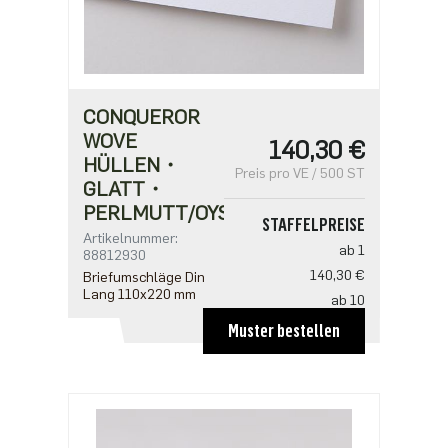
CONQUEROR
WOVE
140,30 €
HÜLLEN・
Preis pro VE / 500 ST
GLATT・
PERLMUTT/OYSTER
STAFFELPREISE
Artikelnummer:
ab 1
88812930
140,30 €
Briefumschläge Din
Lang 110x220 mm
ab 10
134,20 €
Muster bestellen
ab 20
122,00 €