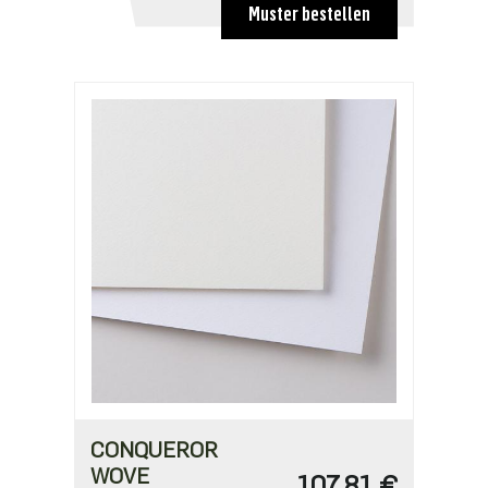
ab 20
Muster bestellen
89,25 €
CONQUEROR
WOVE
107,81 €