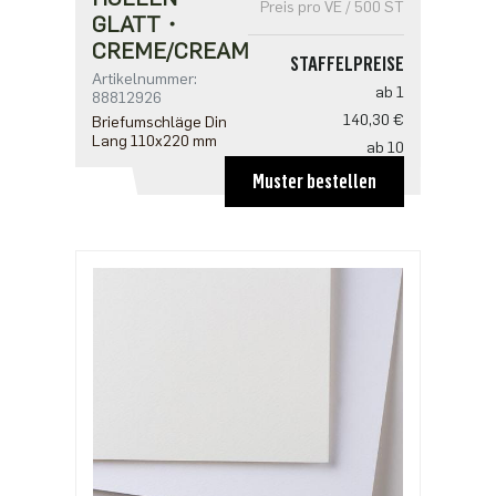
Preis pro VE / 500 ST
GLATT・
CREME/CREAM
STAFFELPREISE
Artikelnummer:
ab 1
88812926
140,30 €
Briefumschläge Din
Lang 110x220 mm
ab 10
134,20 €
Muster bestellen
ab 20
122,00 €