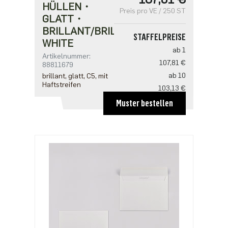
HÜLLEN・
Preis pro VE / 250 ST
GLATT・
BRILLANT/BRILLIANT
STAFFELPREISE
WHITE
ab 1
Artikelnummer:
107,81 €
88811679
ab 10
brillant, glatt, C5, mit
Haftstreifen
103,13 €
ab 20
Muster bestellen
93,75 €