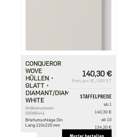
CONQUEROR
WOVE
140,30 €
HÜLLEN・
Preis pro VE / 500 ST
GLATT・
DIAMANT/DIAMOND
STAFFELPREISE
WHITE
ab 1
Artikelnummer:
140,30 €
00086441
ab 10
Briefumschläge Din
Lang 110x220 mm
134,20 €
ab 20
Muster bestellen