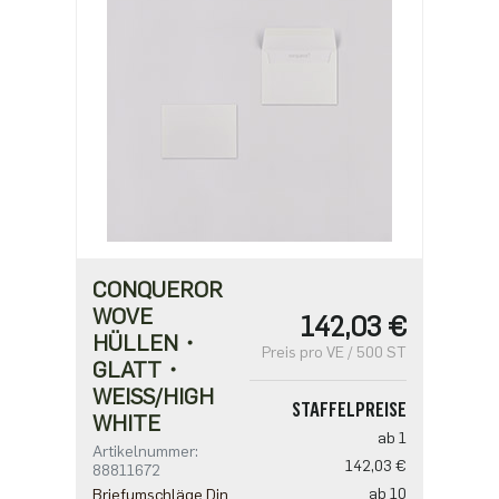
CONQUEROR
WOVE
142,03 €
HÜLLEN・
Preis pro VE / 500 ST
GLATT・
WEISS/HIGH W
STAFFELPREISE
HITE
ab 1
Artikelnummer:
142,03 €
88811672
ab 10
Briefumschläge Din