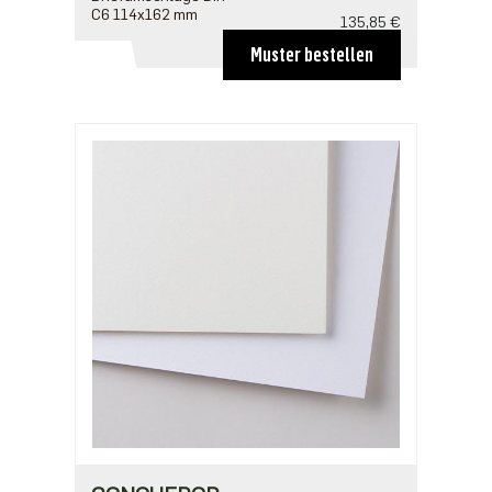
C6 114x162 mm
135,85 €
ab 20
Muster bestellen
123,50 €