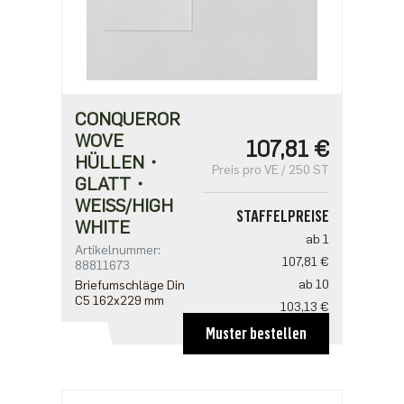
CONQUEROR
WOVE
107,81 €
HÜLLEN・
Preis pro VE / 250 ST
GLATT・
WEISS/HIGH W
STAFFELPREISE
HITE
ab 1
Artikelnummer:
107,81 €
88811673
ab 10
Briefumschläge Din
C5 162x229 mm
103,13 €
ab 20
Muster bestellen
93,75 €