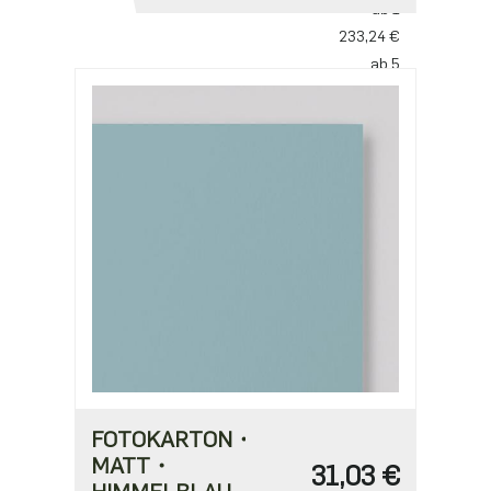
ab 1
233,24 €
ab 5
185,22 €
ab 10
137,20 €
FOTOKARTON・
MATT・
31,03 €