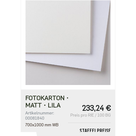
9,47 €
ab 250
8,16 €
ab 500
6,53 €
FOTOKARTON・
MATT・LILA
233,24 €
Artikelnummer:
Preis pro RIE / 100 BG
00081840
700x1000 mm WB
STAFFELPREISE