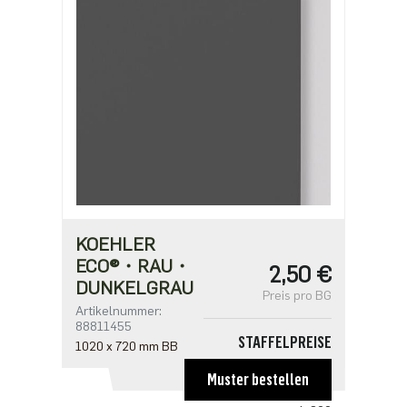
KOEHLER
ECO®・RAU・
2,50 €
DUNKELGRAU
Preis pro BG
Artikelnummer:
88811455
STAFFELPREISE
1020 x 720 mm BB
ab 100
Muster bestellen
1,66 €