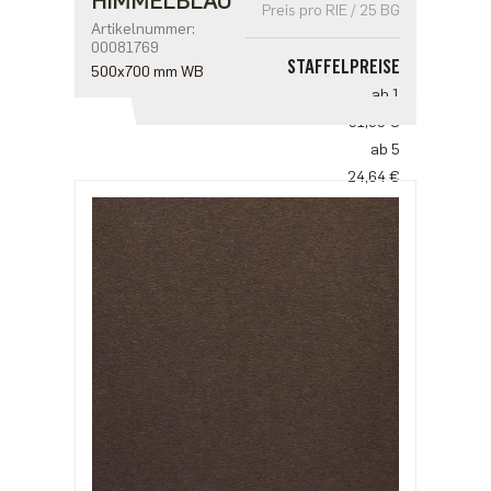
HIMMELBLAU
Preis pro RIE / 25 BG
Artikelnummer:
00081769
STAFFELPREISE
500x700 mm WB
ab 1
31,03 €
ab 5
24,64 €
ab 10
18,25 €