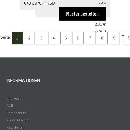
ab 1
640 x 970 mm SB
4,36 €
Muster bestellen
ab 100
2,91 €
ab 200
...
Seite:
1
2
3
4
5
6
7
8
9
2,81 €
ab 500
2,42 €
ab 1000
1,94 €
INFORMATIONEN
Impressum
AGB
Datenschutz
Widerrufsrecht
Newsletter