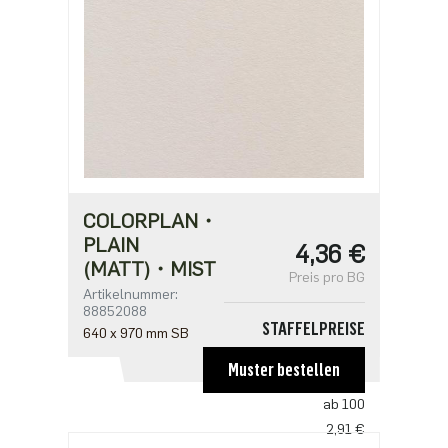
COLORPLAN・
PLAIN
4,36 €
(MATT)・MIST
Preis pro BG
Artikelnummer:
88852088
STAFFELPREISE
640 x 970 mm SB
ab 1
Muster bestellen
4,36 €
ab 100
2,91 €