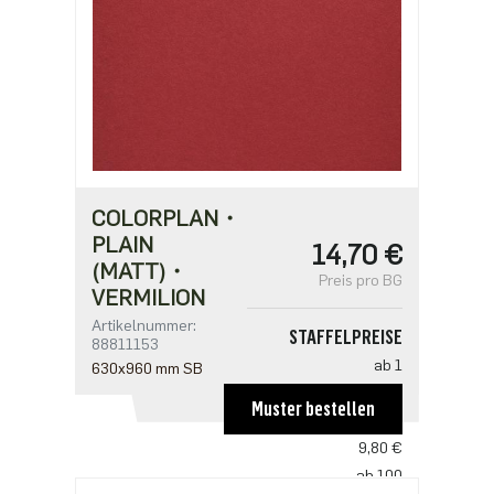
COLORPLAN・
PLAIN
14,70 €
(MATT)・
Preis pro BG
VERMILION
Artikelnummer:
STAFFELPREISE
88811153
ab 1
630x960 mm SB
14,70 €
Muster bestellen
ab 50
9,80 €
ab 100