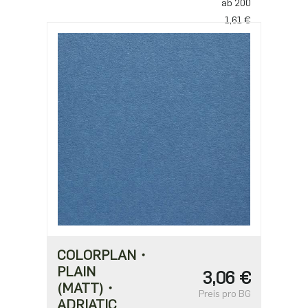
ab 200
1,61 €
ab 500
1,39 €
ab 1000
1,11 €
COLORPLAN・
PLAIN
3,06 €
(MATT)・
Preis pro BG
ADRIATIC