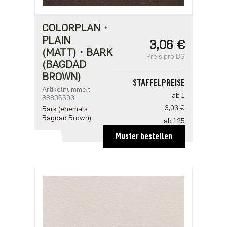
COLORPLAN・
PLAIN
3,06 €
(MATT)・BARK
Preis pro BG
(BAGDAD
BROWN)
STAFFELPREISE
Artikelnummer:
ab 1
88805596
3,06 €
Bark (ehemals
Bagdad Brown)
ab 125
2,04 €
Muster bestellen
ab 250
1,97 €
ab 625
1,70 €
ab 1250
1,36 €