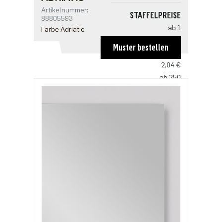
Artikelnummer:
STAFFELPREISE
88805593
ab 1
Farbe Adriatic
3,06 €
Muster bestellen
ab 125
2,04 €
ab 250
1,97 €
ab 625
1,70 €
ab 1250
1,36 €