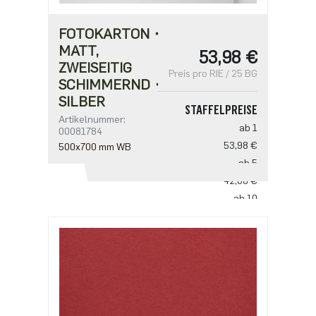
FOTOKARTON・
MATT,
53,98 €
ZWEISEITIG
Preis pro RIE / 25 BG
SCHIMMERND・
SILBER
STAFFELPREISE
Artikelnummer:
ab 1
00081784
53,98 €
500x700 mm WB
ab 5
42,86 €
ab 10
31,75 €