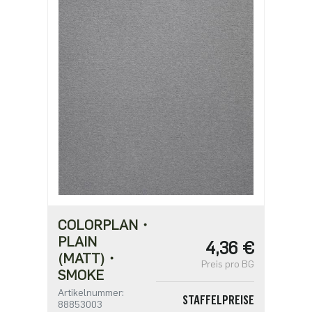
ab 200
2,81 €
ab 500
2,42 €
ab 1000
1,94 €
COLORPLAN・
PLAIN
4,36 €
(MATT)・
Preis pro BG
SMOKE
Artikelnummer:
STAFFELPREISE
88853003