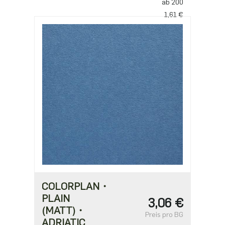
ab 200
1,61 €
ab 500
1,39 €
ab 1000
1,11 €
COLORPLAN・
PLAIN
3,06 €
(MATT)・
Preis pro BG
ADRIATIC