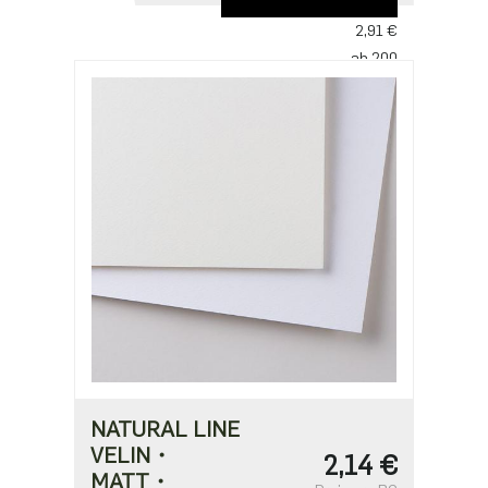
ab 100
2,91 €
ab 200
2,81 €
ab 500
2,42 €
ab 1000
1,94 €
NATURAL LINE
VELIN・
2,14 €
MATT・