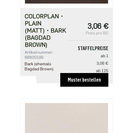
COLORPLAN・
PLAIN
3,06 €
(MATT)・BARK
Preis pro BG
(BAGDAD
BROWN)
STAFFELPREISE
Artikelnummer:
ab 1
88805596
3,06 €
Bark (ehemals
Bagdad Brown)
ab 125
2,04 €
Muster bestellen
ab 250
1,97 €
ab 625
1,70 €
ab 1250
1,36 €