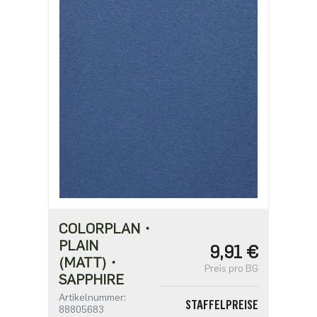
1,72 €
ab 1250
1,48 €
ab 2500
1,19 €
COLORPLAN・
PLAIN
9,91 €
(MATT)・
Preis pro BG
SAPPHIRE
Artikelnummer:
STAFFELPREISE
88805683