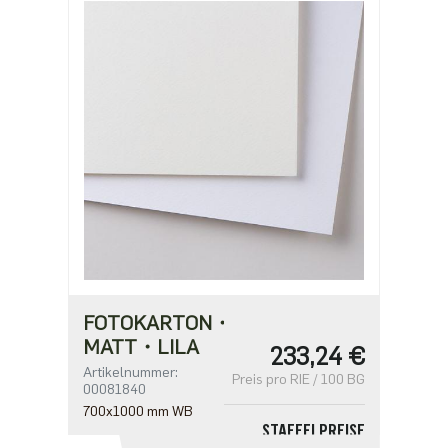
9,47 €
ab 250
8,16 €
ab 500
6,53 €
FOTOKARTON・
MATT・LILA
233,24 €
Artikelnummer:
Preis pro RIE / 100 BG
00081840
700x1000 mm WB
STAFFELPREISE