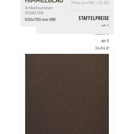
HIMMELBLAU
Preis pro RIE / 25 BG
Artikelnummer:
00081769
STAFFELPREISE
500x700 mm WB
ab 1
31,03 €
ab 5
24,64 €
ab 10
18,25 €