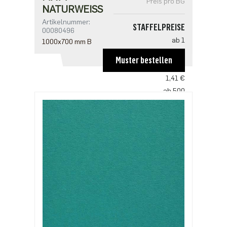
Preis pro BG
NATURWEISS
Artikelnummer:
STAFFELPREISE
00080496
ab 1
1000x700 mm B
2,14 €
Muster bestellen
ab 100
1,41 €
ab 500
1,09 €
ab 1000
0,91 €