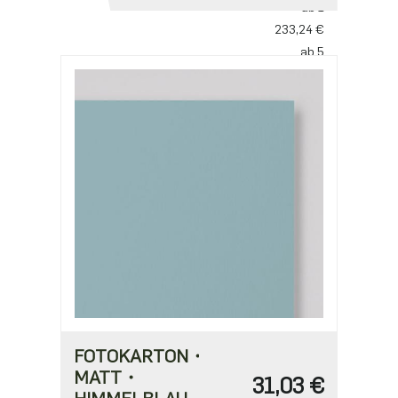
ab 1
233,24 €
ab 5
185,22 €
ab 10
137,20 €
FOTOKARTON・
MATT・
31,03 €