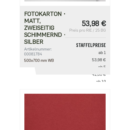
FOTOKARTON・
MATT,
53,98 €
ZWEISEITIG
Preis pro RIE / 25 BG
SCHIMMERND・
SILBER
STAFFELPREISE
Artikelnummer:
ab 1
00081784
53,98 €
500x700 mm WB
ab 5
42,86 €
ab 10
31,75 €