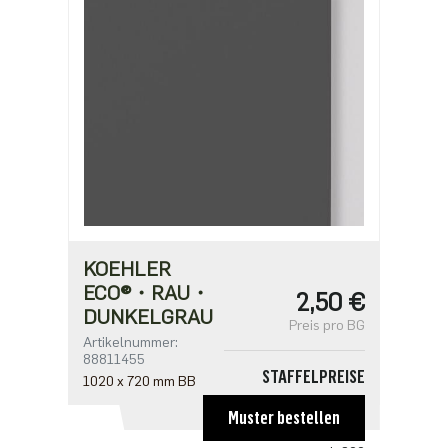
KOEHLER
ECO®・RAU・
2,50 €
DUNKELGRAU
Preis pro BG
Artikelnummer:
88811455
STAFFELPREISE
1020 x 720 mm BB
ab 100
Muster bestellen
1,66 €