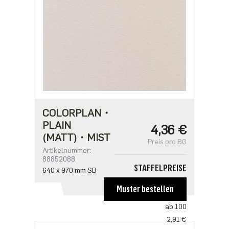
COLORPLAN・
PLAIN
4,36 €
(MATT)・MIST
Preis pro BG
Artikelnummer:
88852088
STAFFELPREISE
640 x 970 mm SB
ab 1
Muster bestellen
4,36 €
ab 100
2,91 €