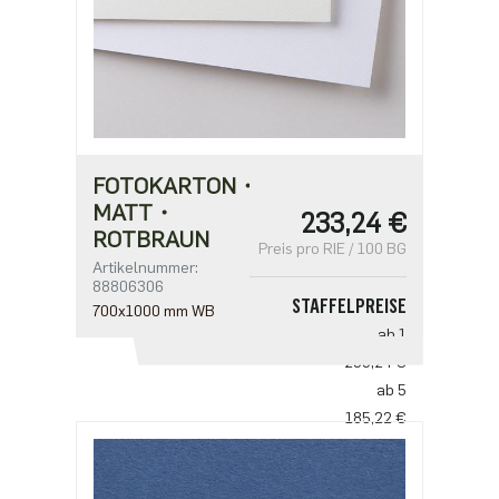
FOTOKARTON・
MATT・
233,24 €
ROTBRAUN
Preis pro RIE / 100 BG
Artikelnummer:
88806306
STAFFELPREISE
700x1000 mm WB
ab 1
233,24 €
ab 5
185,22 €
ab 10
137,20 €