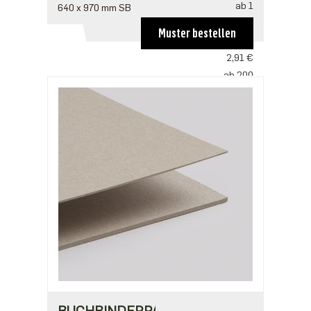
ab 1
640 x 970 mm SB
4,36 €
Muster bestellen
ab 100
2,91 €
ab 200
2,81 €
ab 500
2,42 €
ab 1000
1,94 €