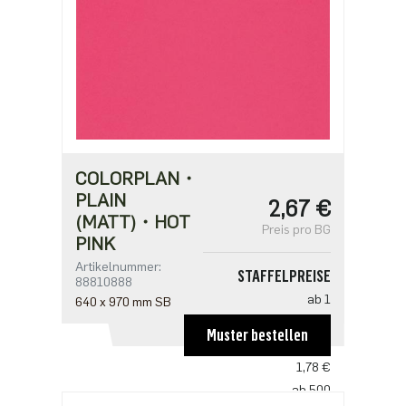
COLORPLAN・
PLAIN
2,67 €
(MATT)・HOT
Preis pro BG
PINK
Artikelnummer:
STAFFELPREISE
88810888
ab 1
640 x 970 mm SB
2,67 €
Muster bestellen
ab 250
1,78 €
ab 500