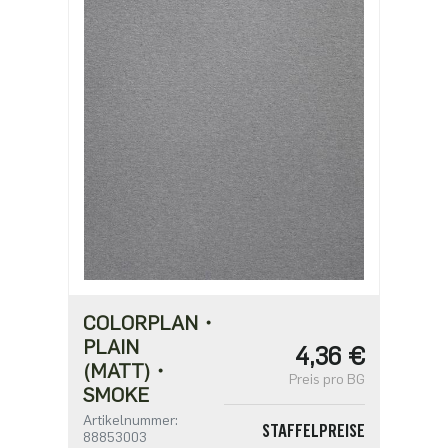
ab 200
2,81 €
ab 500
2,42 €
ab 1000
1,94 €
COLORPLAN・
PLAIN
4,36 €
(MATT)・
Preis pro BG
SMOKE
Artikelnummer:
STAFFELPREISE
88853003