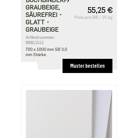
BUCHBINDERPAPPE
GRAUBEIGE,
55,25 €
SÄUREFREI・
Preis pro RIE / 25 kg
GLATT・
GRAUBEIGE
Artikelnummer:
88811511
700 x 1000 mm SB 3,0
mm Stärke
Muster bestellen