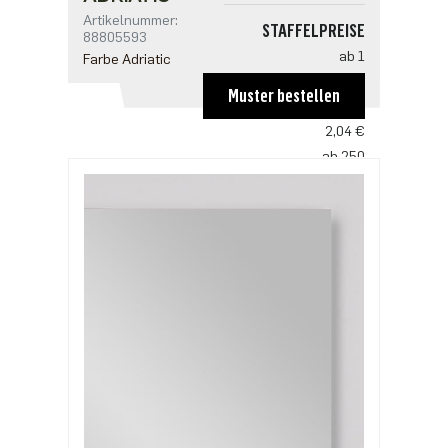
Artikelnummer:
STAFFELPREISE
88805593
ab 1
Farbe Adriatic
3,06 €
Muster bestellen
ab 125
2,04 €
ab 250
1,97 €
ab 625
1,70 €
ab 1250
1,36 €