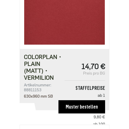
COLORPLAN・
PLAIN
14,70 €
(MATT)・
Preis pro BG
VERMILION
Artikelnummer:
STAFFELPREISE
88811153
ab 1
630x960 mm SB
14,70 €
Muster bestellen
ab 50
9,80 €
ab 100