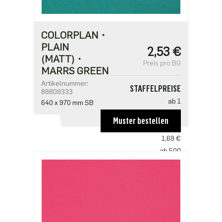
COLORPLAN・
PLAIN
2,53 €
(MATT)・
Preis pro BG
MARRS GREEN
Artikelnummer:
STAFFELPREISE
88809333
ab 1
640 x 970 mm SB
2,53 €
Muster bestellen
ab 250
1,69 €
ab 500
1,63 €
ab 1250
1,41 €
ab 2500
1,13 €