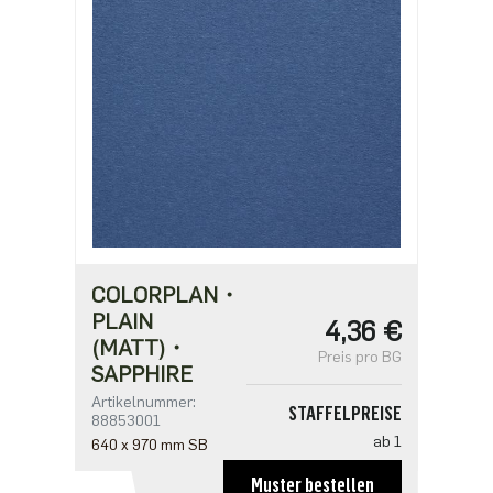
COLORPLAN・
PLAIN
4,36 €
(MATT)・
Preis pro BG
SAPPHIRE
Artikelnummer:
STAFFELPREISE
88853001
ab 1
640 x 970 mm SB
4,36 €
Muster bestellen