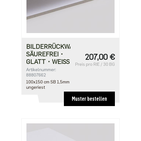
BILDERRÜCKWANDPAPPE
SÄUREFREI・
207,00 €
GLATT・WEISS
Preis pro RIE / 30 BG
Artikelnummer:
88807662
100x150 cm SB 1,5mm
ungeriest
Muster bestellen