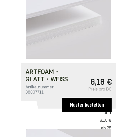
ARTFOAM・
GLATT・WEISS
6,18 €
Artikelnummer:
Preis pro BG
88807711
Muster bestellen
STAFFELPREISE
ab 1
6,18 €
ab 25
4,58 €