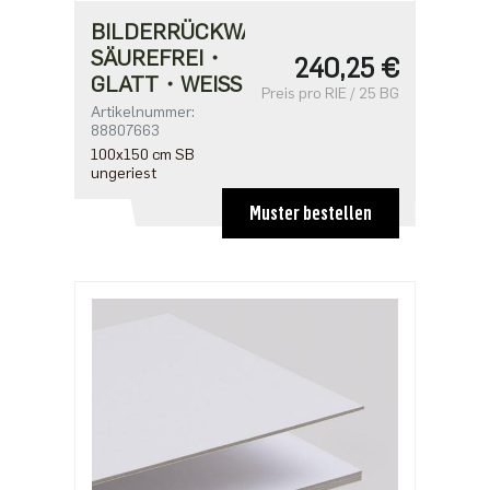
BILDERRÜCKWANDPAPPE
SÄUREFREI・
240,25 €
GLATT・WEISS
Preis pro RIE / 25 BG
Artikelnummer:
88807663
100x150 cm SB
ungeriest
Muster bestellen