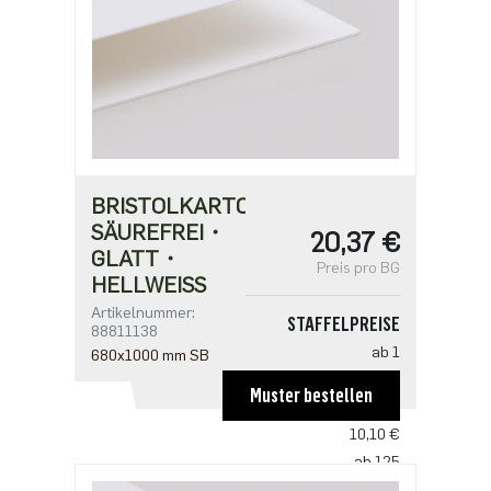
BRISTOLKARTON
SÄUREFREI・
20,37 €
GLATT・
Preis pro BG
HELLWEISS
Artikelnummer:
STAFFELPREISE
88811138
ab 1
680x1000 mm SB
20,37 €
Muster bestellen
ab 25
10,10 €
ab 125
8,42 €