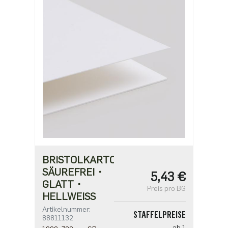
BRISTOLKARTON
SÄUREFREI・
5,43 €
GLATT・
Preis pro BG
HELLWEISS
Artikelnummer:
STAFFELPREISE
88811132
ab 1