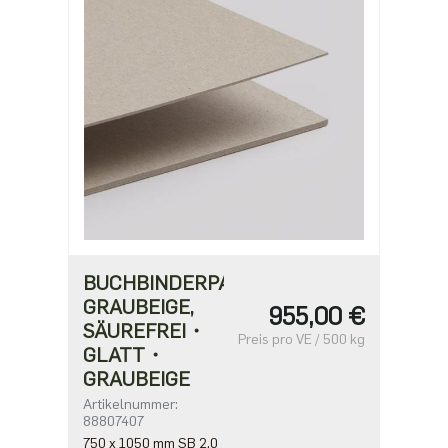
BUCHBINDERPAPPE
GRAUBEIGE,
955,00 €
SÄUREFREI・
Preis pro VE / 500 kg
GLATT・
GRAUBEIGE
Artikelnummer:
88807407
750 x 1050 mm SB 2,0