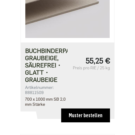
BUCHBINDERPAPPE
GRAUBEIGE,
55,25 €
SÄUREFREI・
Preis pro RIE / 25 kg
GLATT・
GRAUBEIGE
Artikelnummer:
88811509
700 x 1000 mm SB 2,0
mm Stärke
Muster bestellen