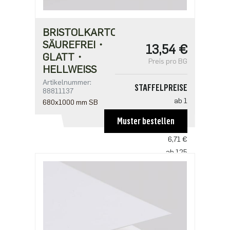
BRISTOLKARTON
SÄUREFREI・
13,54 €
GLATT・
Preis pro BG
HELLWEISS
Artikelnummer:
STAFFELPREISE
88811137
ab 1
680x1000 mm SB
13,54 €
Muster bestellen
ab 25
6,71 €
ab 125
5,60 €