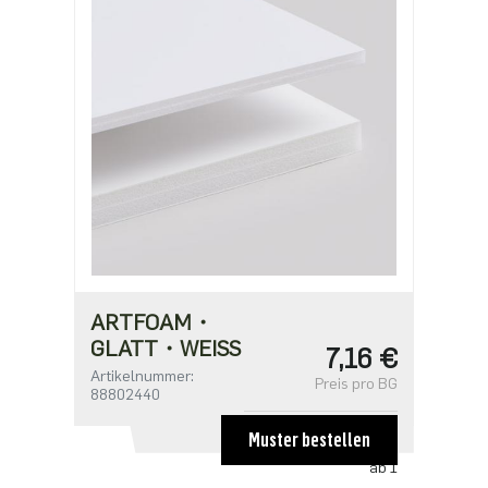
ARTFOAM・
GLATT・WEISS
7,16 €
Artikelnummer:
Preis pro BG
88802440
Muster bestellen
STAFFELPREISE
ab 1