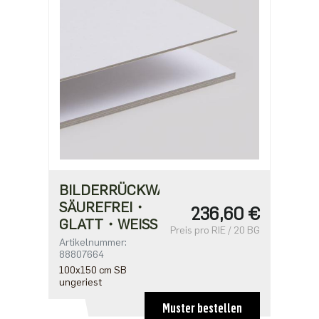
BILDERRÜCKWANDPAPPE
SÄUREFREI・
236,60 €
GLATT・WEISS
Preis pro RIE / 20 BG
Artikelnummer:
88807664
100x150 cm SB
ungeriest
Muster bestellen