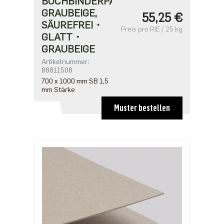
BUCHBINDERPAPPE
GRAUBEIGE,
55,25 €
SÄUREFREI・
Preis pro RIE / 25 kg
GLATT・
GRAUBEIGE
Artikelnummer:
88811508
700 x 1000 mm SB 1,5
mm Stärke
Muster bestellen