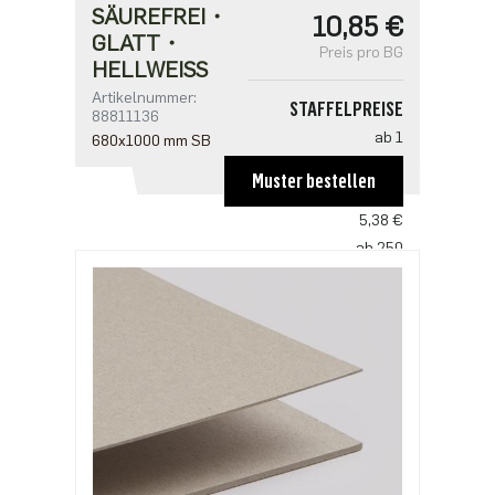
SÄUREFREI・
10,85 €
GLATT・
Preis pro BG
HELLWEISS
Artikelnummer:
STAFFELPREISE
88811136
ab 1
680x1000 mm SB
10,85 €
Muster bestellen
ab 50
5,38 €
ab 250
4,49 €