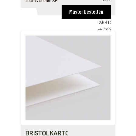
1000x700 mm SB
5,43 €
Muster bestellen
ab 100
2,69 €
ab 500
2,24 €
BRISTOLKARTON