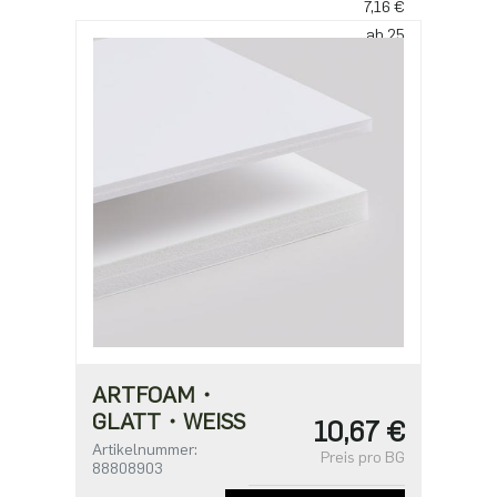
7,16 €
ab 25
5,30 €
ARTFOAM・
GLATT・WEISS
10,67 €
Artikelnummer:
Preis pro BG
88808903