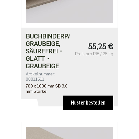
BUCHBINDERPAPPE
GRAUBEIGE,
55,25 €
SÄUREFREI・
Preis pro RIE / 25 kg
GLATT・
GRAUBEIGE
Artikelnummer:
88811511
700 x 1000 mm SB 3,0
mm Stärke
Muster bestellen