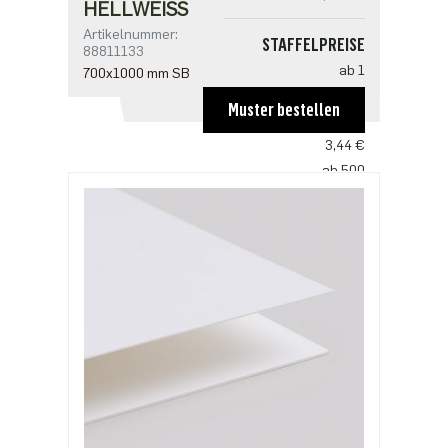
HELLWEISS
Artikelnummer:
STAFFELPREISE
88811133
ab 1
700x1000 mm SB
6,95 €
Muster bestellen
ab 100
3,44 €
ab 500
2,87 €