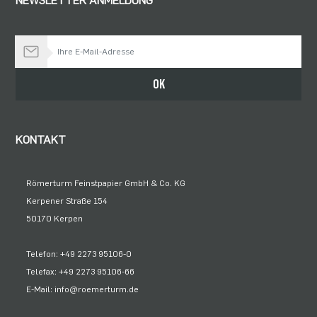
NEWSLETTER ANMELDUNG
Bleiben Sie auf dem Laufenden
OK
KONTAKT
Römerturm Feinstpapier GmbH & Co. KG
Kerpener Straße 154
50170 Kerpen
Telefon: +49 2273 95106-0
Telefax: +49 2273 95106-66
E-Mail: info@roemerturm.de