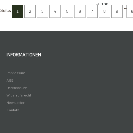
ab 100
...
Seite:
1
2
3
4
5
6
7
8
9
4,85 €
ab 250
4,18 €
ab 500
3,34 €
INFORMATIONEN
Impressum
AGB
Datenschutz
Widerrufsrecht
Newsletter
Kontakt