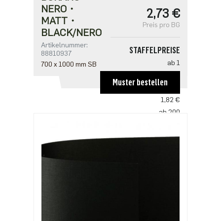
NERO・
2,73 €
MATT・
Preis pro BG
BLACK/NERO
Artikelnummer:
STAFFELPREISE
88810937
ab 1
700 x 1000 mm SB
2,73 €
Muster bestellen
ab 100
1,82 €
ab 200
1,76 €
ab 500
1,52 €
ab 1000
1,22 €