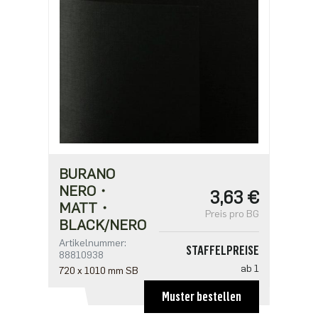
ab 1250
0,68 €
BURANO
NERO・
3,63 €
MATT・
Preis pro BG
BLACK/NERO
Artikelnummer:
STAFFELPREISE
88810938
ab 1
720 x 1010 mm SB
3,63 €
Muster bestellen
ab 50