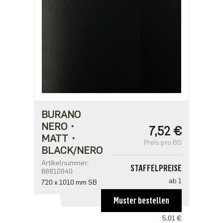
2,02 €
BURANO
NERO・
7,52 €
MATT・
Preis pro BG
BLACK/NERO
Artikelnummer:
STAFFELPREISE
88810940
ab 1
720 x 1010 mm SB
7,52 €
Muster bestellen
ab 50
5,01 €