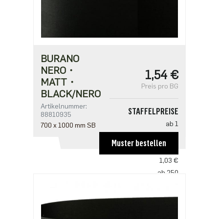
BURANO
NERO・
1,54 €
MATT・
Preis pro BG
BLACK/NERO
Artikelnummer:
STAFFELPREISE
88810935
ab 1
700 x 1000 mm SB
1,54 €
Muster bestellen
ab 125
1,03 €
ab 250
0,99 €
ab 625
0,86 €