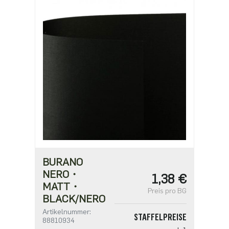
0,64 €
ab 1250
0,55 €
ab 2500
0,44 €
BURANO
NERO・
1,38 €
MATT・
Preis pro BG
BLACK/NERO
Artikelnummer:
STAFFELPREISE
88810934