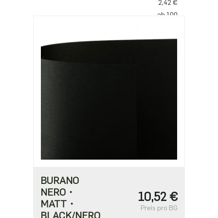
2,42 €
ab 100
2,34 €
ab 250
2,02 €
ab 500
1,62 €
BURANO
NERO・
10,52 €
MATT・
Preis pro BG
BLACK/NERO