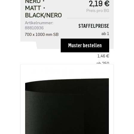
NERO・
2,19 €
MATT・
Preis pro BG
BLACK/NERO
Artikelnummer:
STAFFELPREISE
88810936
ab 1
700 x 1000 mm SB
2,19 €
Muster bestellen
ab 125
1,46 €
ab 250
1,41 €
ab 625
1,22 €
ab 1250
0,97 €