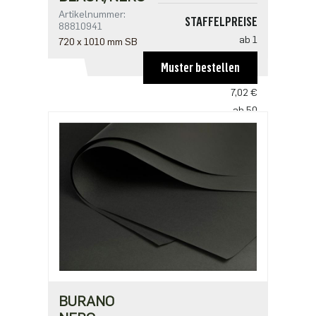
Artikelnummer:
STAFFELPREISE
88810941
ab 1
720 x 1010 mm SB
10,52 €
Muster bestellen
ab 25
7,02 €
ab 50
6,78 €
ab 125
5,85 €
ab 250
4,68 €
BURANO