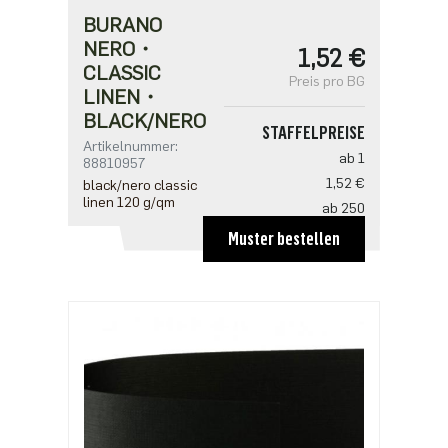
BURANO
NERO・
1,52 €
CLASSIC
Preis pro BG
LINEN・
BLACK/NERO
STAFFELPREISE
Artikelnummer:
ab 1
88810957
1,52 €
black/nero classic
linen 120 g/qm
ab 250
1,02 €
Muster bestellen
ab 500
0,98 €
ab 1250
0,85 €
ab 2500
0,68 €