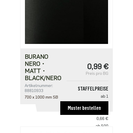
BURANO
NERO・
0,99 €
MATT・
Preis pro BG
BLACK/NERO
Artikelnummer:
STAFFELPREISE
88810933
ab 1
700 x 1000 mm SB
0,99 €
Muster bestellen
ab 250
0,66 €
ab 500