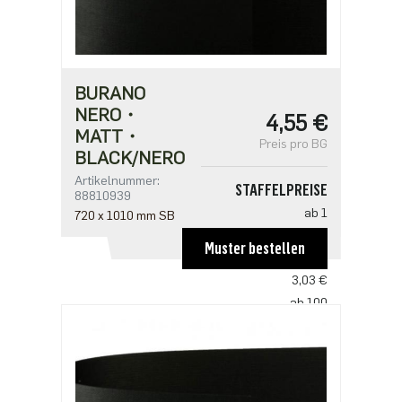
BURANO
NERO・
4,55 €
MATT・
Preis pro BG
BLACK/NERO
Artikelnummer:
STAFFELPREISE
88810939
ab 1
720 x 1010 mm SB
4,55 €
Muster bestellen
ab 50
3,03 €
ab 100
2,93 €
ab 250
2,53 €
ab 500