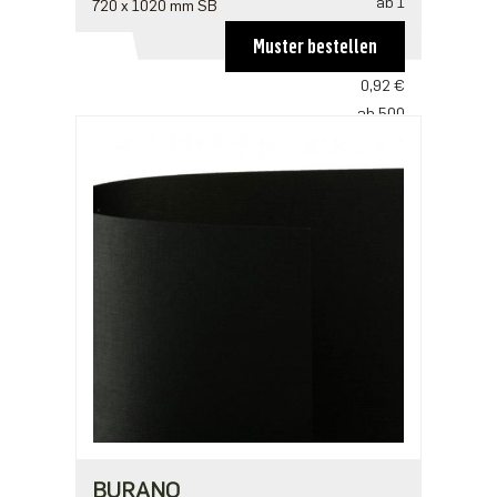
ab 1
720 x 1020 mm SB
1,38 €
Muster bestellen
ab 250
0,92 €
ab 500
0,89 €
ab 1250
0,77 €
ab 2500
0,61 €
BURANO