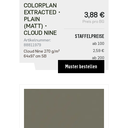
COLORPLAN
EXTRACTED・
3,88 €
PLAIN
Preis pro BG
(MATT)・
CLOUD NINE
STAFFELPREISE
Artikelnummer:
ab 100
88811979
2,59 €
Cloud Nine 270 g/m²
64x97 cm SB
ab 200
2,50 €
Muster bestellen
ab 500
2,16 €
ab 1000
1,72 €