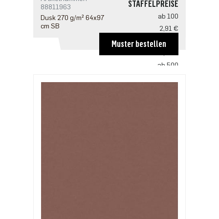
STAFFELPREISE
88811963
ab 100
Dusk 270 g/m² 64x97
cm SB
2,91 €
ab 200
Muster bestellen
2,81 €
ab 500
2,42 €
ab 1000
1,94 €