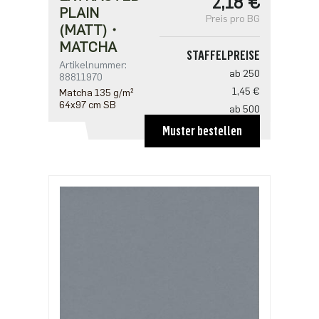
2,18 €
PLAIN
Preis pro BG
(MATT)・
MATCHA
STAFFELPREISE
Artikelnummer:
ab 250
88811970
1,45 €
Matcha 135 g/m²
64x97 cm SB
ab 500
1,41 €
Muster bestellen
ab 1250
1,21 €
ab 2500
0,97 €