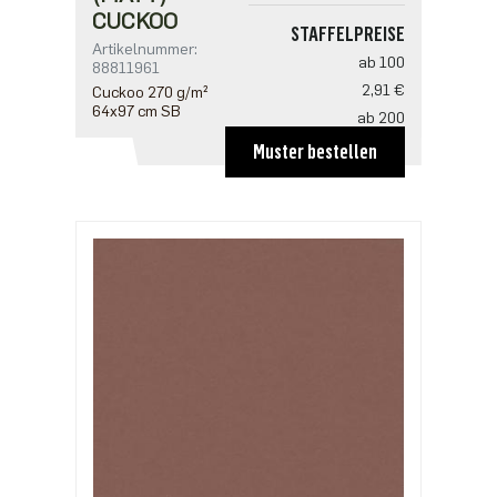
CUCKOO
STAFFELPREISE
Artikelnummer:
ab 100
88811961
2,91 €
Cuckoo 270 g/m²
64x97 cm SB
ab 200
2,81 €
Muster bestellen
ab 500
2,42 €
ab 1000
1,94 €