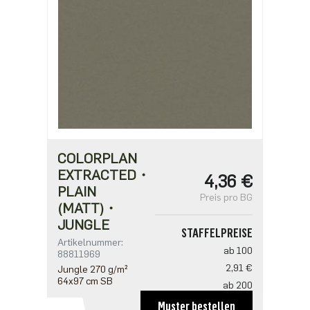
COLORPLAN
EXTRACTED・
4,36 €
PLAIN
Preis pro BG
(MATT)・
JUNGLE
STAFFELPREISE
Artikelnummer:
ab 100
88811969
2,91 €
Jungle 270 g/m²
64x97 cm SB
ab 200
2,81 €
Muster bestellen