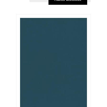
ab 1250
1,07 €
ab 2500
0,86 €