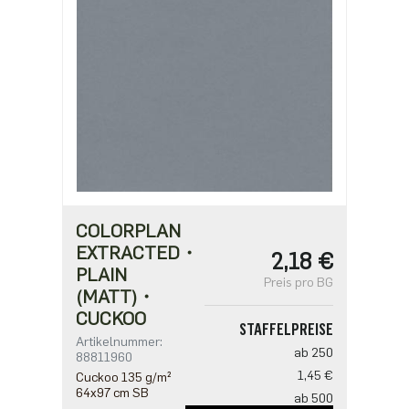
COLORPLAN
EXTRACTED・
2,18 €
PLAIN
Preis pro BG
(MATT)・
CUCKOO
STAFFELPREISE
Artikelnummer:
ab 250
88811960
1,45 €
Cuckoo 135 g/m²
64x97 cm SB
ab 500