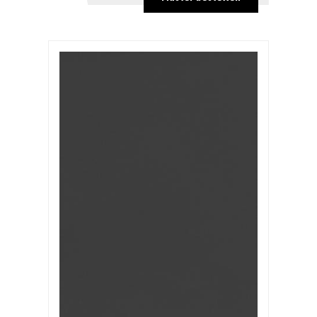
ab 500
2,42 €
ab 1000
1,94 €