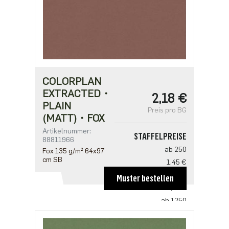
COLORPLAN
EXTRACTED・
2,18 €
PLAIN
Preis pro BG
(MATT)・FOX
Artikelnummer:
STAFFELPREISE
88811966
ab 250
Fox 135 g/m² 64x97
cm SB
1,45 €
ab 500
Muster bestellen
1,41 €
ab 1250
1,21 €
ab 2500