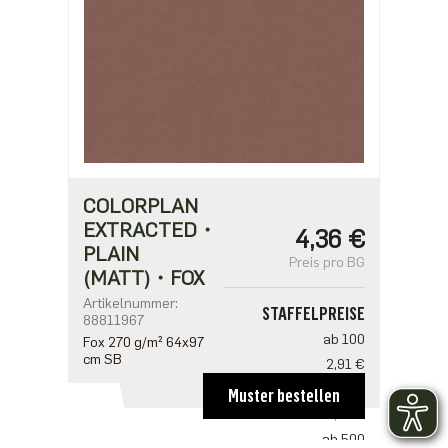
COLORPLAN
EXTRACTED・
4,36 €
PLAIN
Preis pro BG
(MATT)・FOX
Artikelnummer:
STAFFELPREISE
88811967
ab 100
Fox 270 g/m² 64x97
cm SB
2,91 €
ab 200
Muster bestellen
2,81 €
ab 500