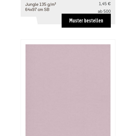
1,45 €
Jungle 135 g/m²
64x97 cm SB
ab 500
1,41 €
Muster bestellen
ab 1250
1,21 €
ab 2500
0,97 €