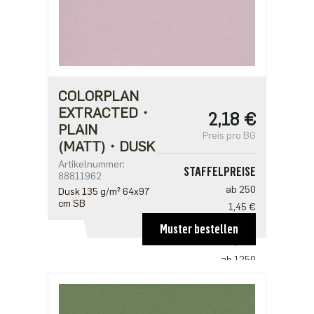
COLORPLAN
EXTRACTED・
2,18 €
PLAIN
Preis pro BG
(MATT)・DUSK
Artikelnummer:
STAFFELPREISE
88811962
ab 250
Dusk 135 g/m² 64x97
cm SB
1,45 €
ab 500
Muster bestellen
1,41 €
ab 1250
1,21 €
ab 2500
0,97 €