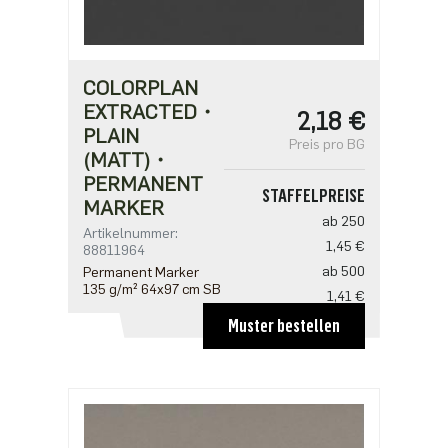
COLORPLAN
EXTRACTED・
2,18 €
PLAIN
Preis pro BG
(MATT)・
PERMANENT
STAFFELPREISE
MARKER
ab 250
Artikelnummer:
1,45 €
88811964
ab 500
Permanent Marker
135 g/m² 64x97 cm SB
1,41 €
ab 1250
Muster bestellen
1,21 €
ab 2500
0,97 €