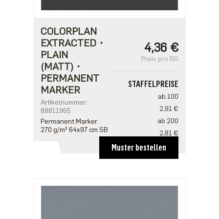
COLORPLAN
EXTRACTED・
4,36 €
PLAIN
Preis pro BG
(MATT)・
PERMANENT
STAFFELPREISE
MARKER
ab 100
Artikelnummer:
2,91 €
88811965
ab 200
Permanent Marker
270 g/m² 64x97 cm SB
2,81 €
ab 500
Muster bestellen
2,42 €
ab 1000
1,94 €