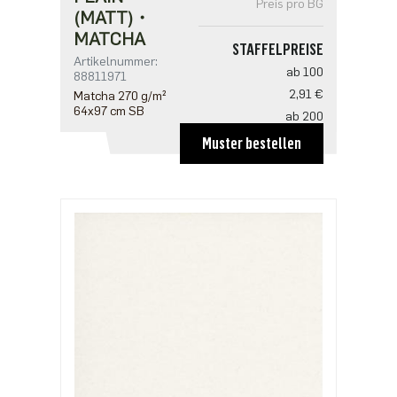
Preis pro BG
(MATT)・
MATCHA
STAFFELPREISE
Artikelnummer:
ab 100
88811971
2,91 €
Matcha 270 g/m²
64x97 cm SB
ab 200
2,81 €
Muster bestellen
ab 500
2,42 €
ab 1000
1,94 €