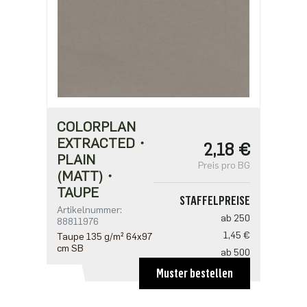
COLORPLAN
EXTRACTED・
2,18 €
PLAIN
Preis pro BG
(MATT)・
TAUPE
STAFFELPREISE
Artikelnummer:
ab 250
88811976
1,45 €
Taupe 135 g/m² 64x97
cm SB
ab 500
1,41 €
Muster bestellen
ab 1250
1,21 €