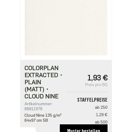
COLORPLAN
EXTRACTED・
1,93 €
PLAIN
Preis pro BG
(MATT)・
CLOUD NINE
STAFFELPREISE
Artikelnummer:
ab 250
88811978
1,29 €
Cloud Nine 135 g/m²
64x97 cm SB
ab 500
1,25 €
Muster bestellen