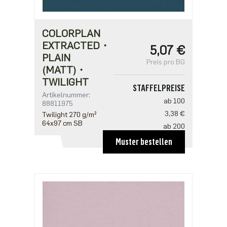
COLORPLAN
EXTRACTED・
5,07 €
PLAIN
Preis pro BG
(MATT)・
TWILIGHT
STAFFELPREISE
Artikelnummer:
ab 100
88811975
3,38 €
Twilight 270 g/m²
64x97 cm SB
ab 200
3,27 €
Muster bestellen
ab 500
2,82 €
ab 1000
2,25 €