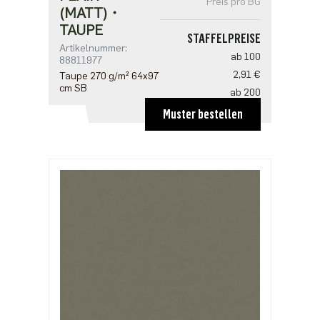
Preis pro BG
(MATT)・
TAUPE
STAFFELPREISE
Artikelnummer:
ab 100
88811977
2,91 €
Taupe 270 g/m² 64x97
cm SB
ab 200
2,81 €
Muster bestellen
ab 500
2,42 €
ab 1000
1,94 €