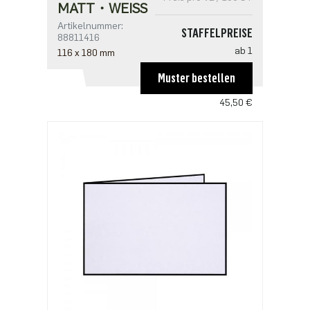
MATT・WEISS
Artikelnummer:
STAFFELPREISE
88811416
ab 1
116 x 180 mm
59,15 €
Muster bestellen
ab 5
45,50 €