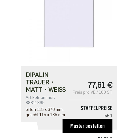
DIPALIN
TRAUER・
77,61 €
MATT・WEISS
Preis pro VE / 100 ST
Artikelnummer:
88811399
STAFFELPREISE
offen 115 x 370 mm,
geschl.115 x 185 mm
ab 1
77,61 €
Muster bestellen
ab 5