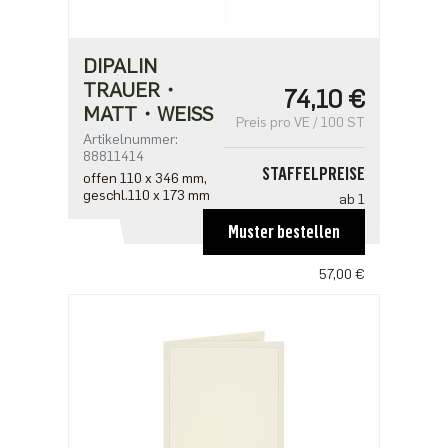
DIPALIN
TRAUER・
74,10 €
MATT・WEISS
Preis pro VE / 100 ST
Artikelnummer:
88811414
STAFFELPREISE
offen 110 x 346 mm,
geschl.110 x 173 mm
ab 1
74,10 €
Muster bestellen
ab 5
57,00 €