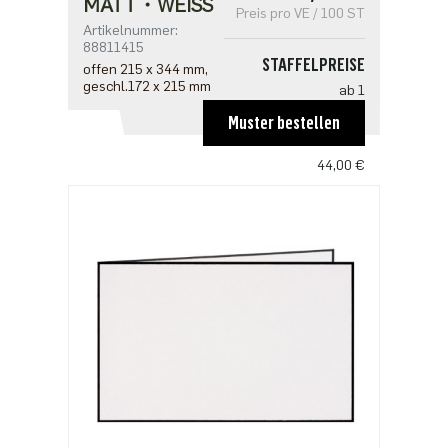
MATT・WEISS
Preis pro VE / 100 ST
Artikelnummer:
88811415
STAFFELPREISE
offen 215 x 344 mm,
geschl.172 x 215 mm
ab 1
57,20 €
Muster bestellen
ab 5
44,00 €