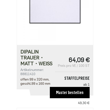
DIPALIN
TRAUER・
64,09 €
MATT・WEISS
Preis pro VE / 100 ST
Artikelnummer:
88811410
STAFFELPREISE
offen 99 x 320 mm,
geschl.99 x 160 mm
ab 1
64,09 €
Muster bestellen
ab 5
49,30 €