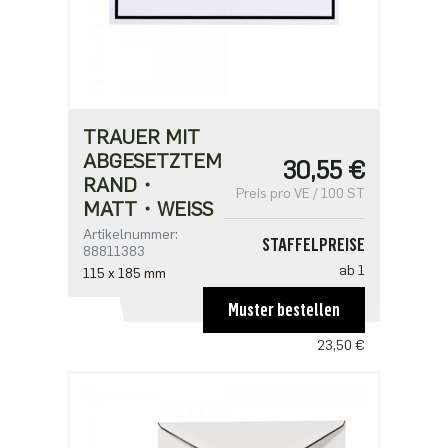
TRAUER MIT
ABGESETZTEM
30,55 €
RAND・
Preis pro VE / 100 ST
MATT・WEISS
Artikelnummer:
STAFFELPREISE
88811383
ab 1
115 x 185 mm
30,55 €
Muster bestellen
ab 5
23,50 €