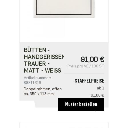
BÜTTEN -
HANDGERISSEN
91,00 €
TRAUER・
Preis pro VE / 100 ST
MATT・WEISS
Artikelnummer:
STAFFELPREISE
88811319
ab 1
Doppelrahmen, offen
ca. 350 x 113 mm
91,00 €
ab 5
Muster bestellen
72,80 €