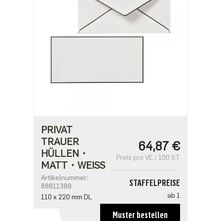
PRIVAT
TRAUER
64,87 €
HÜLLEN・
Preis pro VE / 100 ST
MATT・WEISS
Artikelnummer:
STAFFELPREISE
88811389
ab 1
110 x 220 mm DL
64,87 €
Muster bestellen
ab 5