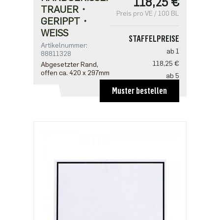
118,25 €
TRAUER・
Preis pro VE / 100 BL
GERIPPT・
WEISS
STAFFELPREISE
Artikelnummer:
ab 1
88811328
118,25 €
Abgesetzter Rand,
offen ca. 420 x 297mm
ab 5
94,60 €
Muster bestellen