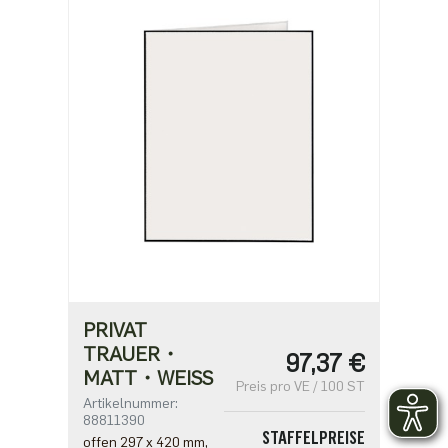
PRIVAT
TRAUER・
97,37 €
MATT・WEISS
Preis pro VE / 100 ST
Artikelnummer:
88811390
STAFFELPREISE
offen 297 x 420 mm,