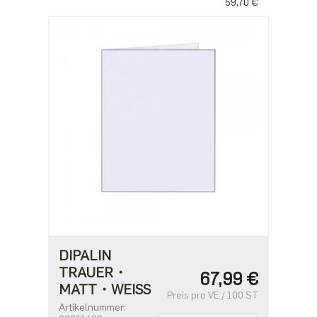
59,70 €
DIPALIN
TRAUER・
67,99 €
MATT・WEISS
Preis pro VE / 100 ST
Artikelnummer: