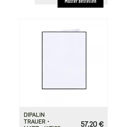
Muster bestellen
68,10 €
DIPALIN
TRAUER・
57,20 €