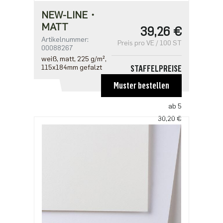
NEW-LINE・
MATT
39,26 €
Artikelnummer:
Preis pro VE / 100 ST
00088267
weiß, matt, 225 g/m²,
115x184mm gefalzt
STAFFELPREISE
ab 1
Muster bestellen
39,26 €
ab 5
30,20 €