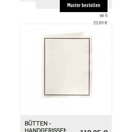
ab 1
Muster bestellen
29,38 €
ab 5
22,60 €
BÜTTEN -
HANDGERISSEN