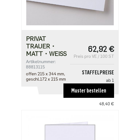
PRIVAT
TRAUER・
62,92 €
MATT・WEISS
Preis pro VE / 100 ST
Artikelnummer:
88813115
STAFFELPREISE
offen 215 x 344 mm,
geschl.172 x 215 mm
ab 1
62,92 €
Muster bestellen
ab 5
48,40 €