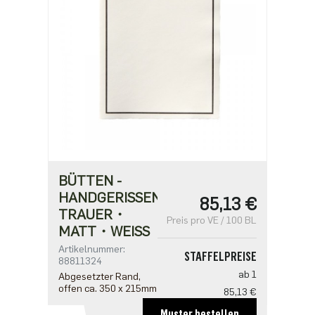
BÜTTEN -
HANDGERISSEN
85,13 €
TRAUER・
Preis pro VE / 100 BL
MATT・WEISS
Artikelnummer:
STAFFELPREISE
88811324
ab 1
Abgesetzter Rand,
offen ca. 350 x 215mm
85,13 €
ab 5
Muster bestellen