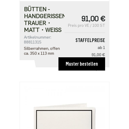
BÜTTEN -
HANDGERISSEN
91,00 €
TRAUER・
Preis pro VE / 100 ST
MATT・WEISS
Artikelnummer:
STAFFELPREISE
88811315
ab 1
Silberrahmen, offen
ca. 350 x 113 mm
91,00 €
ab 5
Muster bestellen
72,80 €