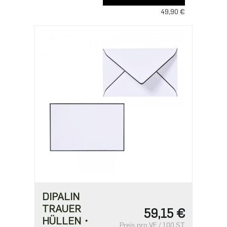
49,90 €
DIPALIN
TRAUER
59,15 €
HÜLLEN・
Preis pro VE / 100 ST