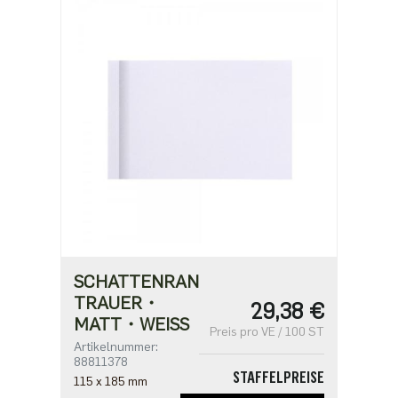
SCHATTENRAND
TRAUER・
29,38 €
MATT・WEISS
Preis pro VE / 100 ST
Artikelnummer:
88811378
STAFFELPREISE
115 x 185 mm