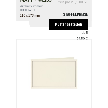
Preis pro VE / 100 ST
Artikelnummer:
88811413
STAFFELPREISE
110 x 173 mm
ab 1
Muster bestellen
31,85 €
ab 5
24,50 €