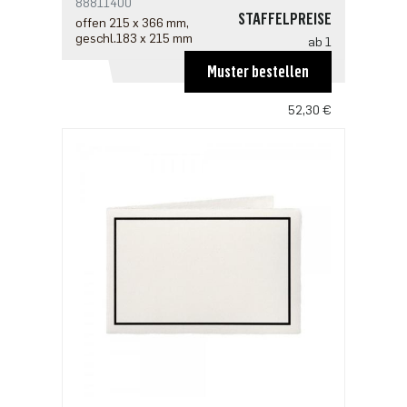
88811400
STAFFELPREISE
offen 215 x 366 mm,
geschl.183 x 215 mm
ab 1
67,99 €
Muster bestellen
ab 5
52,30 €