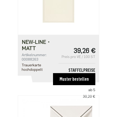
NEW-LINE・
MATT
39,26 €
Artikelnummer:
Preis pro VE / 100 ST
00088263
Trauerkarte
hochdoppelt
STAFFELPREISE
ab 1
Muster bestellen
39,26 €
ab 5
30,20 €