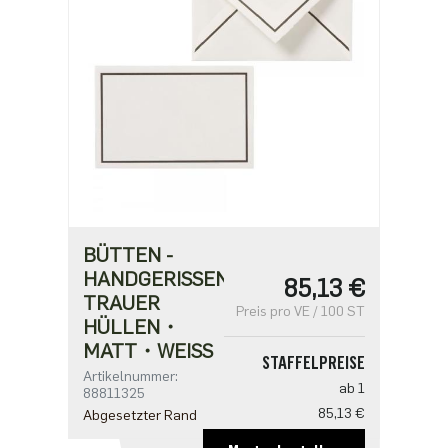
BÜTTEN -
HANDGERISSEN
85,13 €
TRAUER
Preis pro VE / 100 ST
HÜLLEN・
MATT・WEISS
STAFFELPREISE
Artikelnummer:
ab 1
88811325
85,13 €
Abgesetzter Rand
ab 5