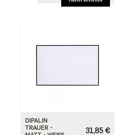
68,10 €
DIPALIN
TRAUER・
31,85 €
MATT・WEISS