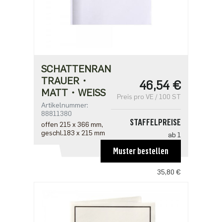
SCHATTENRAND
TRAUER・
46,54 €
MATT・WEISS
Preis pro VE / 100 ST
Artikelnummer:
88811380
STAFFELPREISE
offen 215 x 366 mm,
geschl.183 x 215 mm
ab 1
46,54 €
Muster bestellen
ab 5
35,80 €