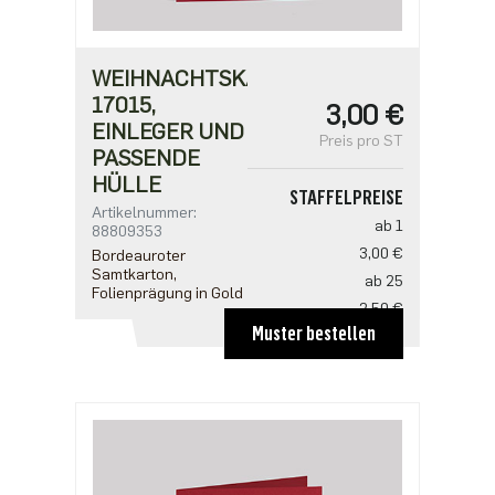
WEIHNACHTSKARTE
17015,
3,00 €
EINLEGER UND
Preis pro ST
PASSENDE
HÜLLE
STAFFELPREISE
Artikelnummer:
ab 1
88809353
3,00 €
Bordeauroter
Samtkarton,
ab 25
Folienprägung in Gold
2,50 €
Muster bestellen
ab 100
2,18 €
ab 500
1,91 €