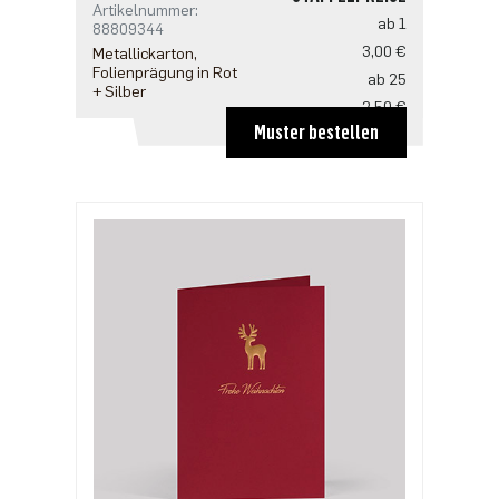
Artikelnummer:
ab 1
88809344
3,00 €
Metallickarton,
Folienprägung in Rot
ab 25
+ Silber
2,50 €
Muster bestellen
ab 100
2,18 €
ab 500
1,91 €