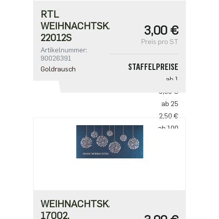
RTL
WEIHNACHTSKARTE
3,00 €
22012S
Preis pro ST
Artikelnummer:
90026391
STAFFELPREISE
Goldrausch
ab 1
3,00 €
ab 25
2,50 €
ab 100
2,18 €
ab 500
1,91 €
WEIHNACHTSKARTE
17002,