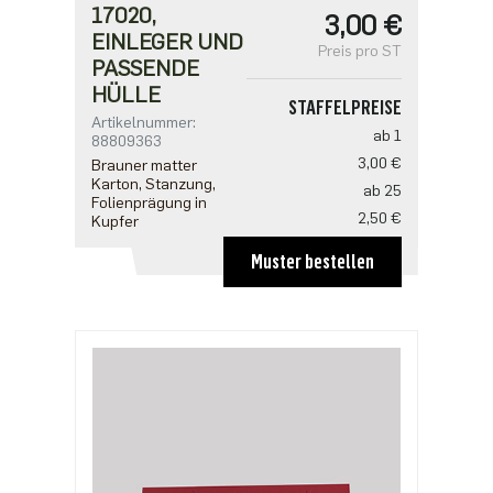
17020,
3,00 €
EINLEGER UND
Preis pro ST
PASSENDE
HÜLLE
STAFFELPREISE
Artikelnummer:
ab 1
88809363
3,00 €
Brauner matter
Karton, Stanzung,
ab 25
Folienprägung in
2,50 €
Kupfer
ab 100
Muster bestellen
2,18 €
ab 500
1,91 €