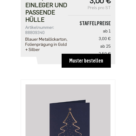
3,00 €
EINLEGER UND
Preis pro ST
PASSENDE
HÜLLE
STAFFELPREISE
Artikelnummer:
ab 1
88809340
3,00 €
Blauer Metallickarton,
Folienprägung in Gold
ab 25
+ Silber
2,50 €
Muster bestellen
ab 100
2,18 €
ab 500
1,91 €