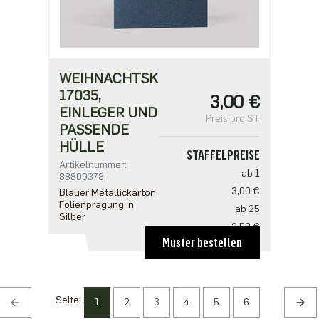
WEIHNACHTSKARTE
17035,
3,00 €
EINLEGER UND
Preis pro ST
PASSENDE
HÜLLE
STAFFELPREISE
Artikelnummer:
ab 1
88809378
3,00 €
Blauer Metallickarton,
Folienprägung in
ab 25
Silber
2,50 €
Muster bestellen
ab 100
2,18 €
ab 500
1,91 €
Seite:
1
2
3
4
5
6