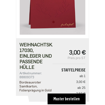
WEIHNACHTSKARTE
17030,
3,00 €
EINLEGER UND
Preis pro ST
PASSENDE
HÜLLE
STAFFELPREISE
Artikelnummer:
ab 1
88809373
3,00 €
Bordeauxroter
Samtkarton,
ab 25
Folienprägung in Gold
2,50 €
Muster bestellen
ab 100