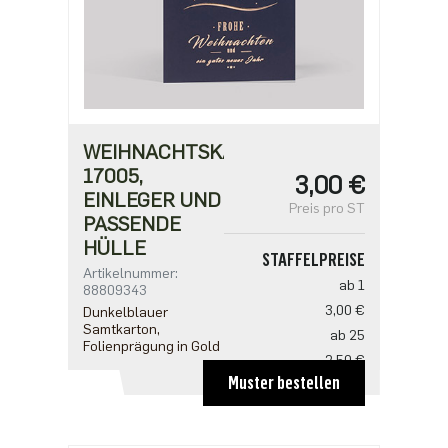
WEIHNACHTSKARTE
17005,
3,00 €
EINLEGER UND
Preis pro ST
PASSENDE
HÜLLE
STAFFELPREISE
Artikelnummer:
ab 1
88809343
3,00 €
Dunkelblauer
Samtkarton,
ab 25
Folienprägung in Gold
2,50 €
Muster bestellen
ab 100
2,18 €
ab 500