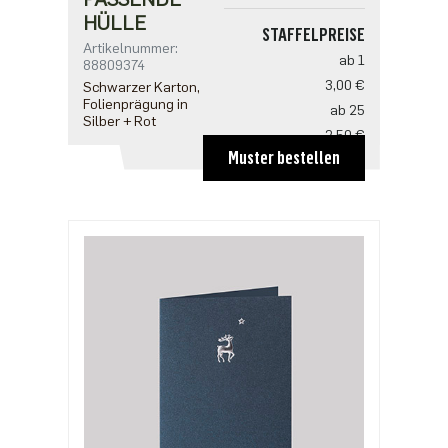
HÜLLE
STAFFELPREISE
Artikelnummer:
ab 1
88809374
3,00 €
Schwarzer Karton,
Folienprägung in
ab 25
Silber + Rot
2,50 €
Muster bestellen
ab 100
2,18 €
ab 500
1,91 €