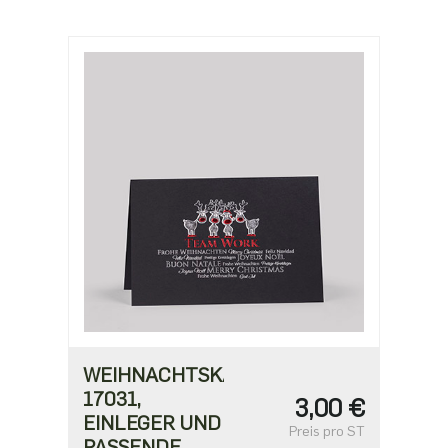
2,18 €
ab 500
1,91 €
WEIHNACHTSKARTE
17031,
3,00 €
EINLEGER UND
Preis pro ST
PASSENDE