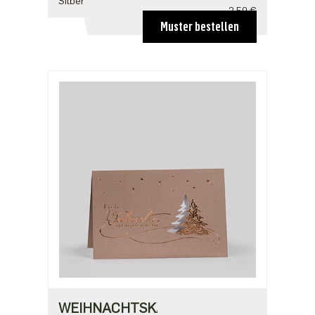
Silber
2,50 €
Muster bestellen
ab 100
2,18 €
ab 500
1,91 €
WEIHNACHTSKARTE