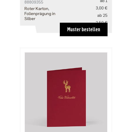
ab 1
88809355
3,00 €
Roter Karton,
Folienprägung in
ab 25
Silber
2,50 €
Muster bestellen
ab 100
2,18 €
ab 500
1,91 €