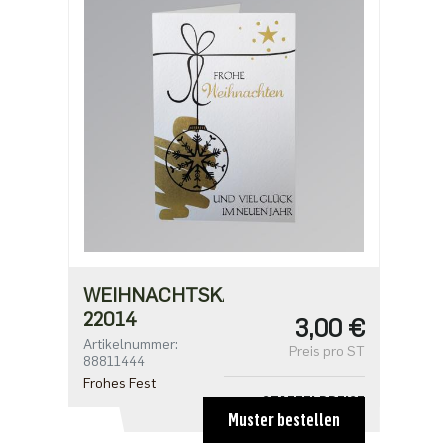
2,18 €
ab 500
1,91 €
WEIHNACHTSKARTE
22014
3,00 €
Artikelnummer:
Preis pro ST
88811444
Frohes Fest
STAFFELPREISE
Muster bestellen
ab 1