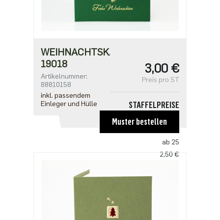
WEIHNACHTSKARTE
19018
3,00 €
Artikelnummer:
Preis pro ST
88810158
inkl. passendem
Einleger und Hülle
STAFFELPREISE
ab 1
Muster bestellen
3,00 €
ab 25
2,50 €
ab 100
2,18 €
ab 500
1,91 €