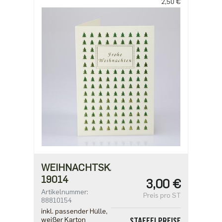
2,50 €
ab 100
2,18 €
ab 500
1,91 €
WEIHNACHTSKARTE
19014
3,00 €
Artikelnummer:
Preis pro ST
88810154
inkl. passender Hülle,
weißer Karton
STAFFELPREISE