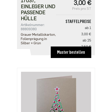
17037,
3,00 €
EINLEGER UND
Preis pro ST
PASSENDE
HÜLLE
STAFFELPREISE
Artikelnummer:
ab 1
88809380
3,00 €
Grauer Metallickarton,
Folienprägung in
ab 25
Silber + Grün
2,50 €
Muster bestellen
ab 100
2,18 €
ab 500
1,91 €