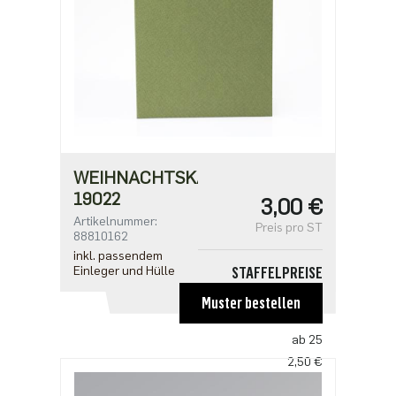
WEIHNACHTSKARTE
19022
3,00 €
Artikelnummer:
Preis pro ST
88810162
inkl. passendem
Einleger und Hülle
STAFFELPREISE
ab 1
Muster bestellen
3,00 €
ab 25
2,50 €
ab 100