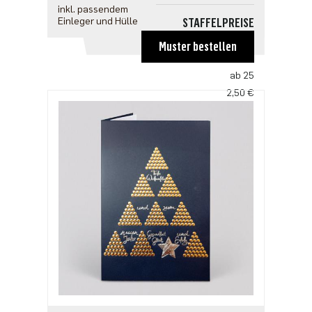
inkl. passendem
Einleger und Hülle
STAFFELPREISE
ab 1
Muster bestellen
3,00 €
ab 25
2,50 €
ab 100
2,18 €
ab 500
1,91 €