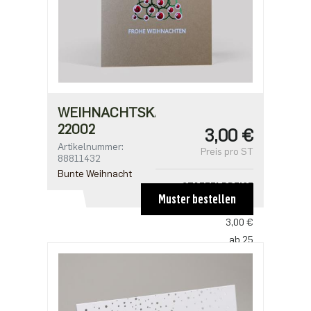
WEIHNACHTSKARTE
22002
3,00 €
Artikelnummer:
Preis pro ST
88811432
Bunte Weihnacht
STAFFELPREISE
Muster bestellen
ab 1
3,00 €
ab 25
2,50 €
ab 100
2,18 €
ab 500