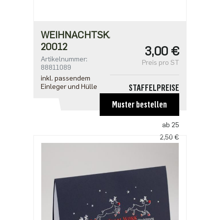
1,91 €
WEIHNACHTSKARTE
20012
3,00 €
Artikelnummer:
Preis pro ST
88811089
inkl. passendem
Einleger und Hülle
STAFFELPREISE
ab 1
Muster bestellen
3,00 €
ab 25
2,50 €
ab 100
2,18 €
ab 500
1,91 €