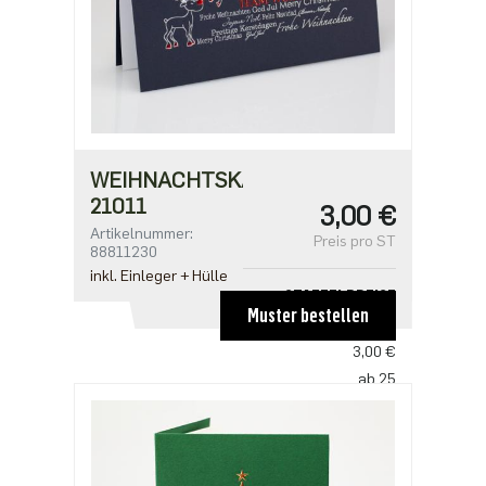
WEIHNACHTSKARTE
21011
3,00 €
Artikelnummer:
Preis pro ST
88811230
inkl. Einleger + Hülle
STAFFELPREISE
Muster bestellen
ab 1
3,00 €
ab 25
2,50 €
ab 100
2,18 €