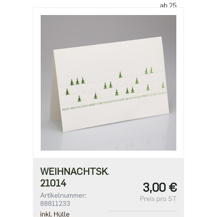
ab 25
2,50 €
ab 100
2,18 €
ab 500
1,91 €
WEIHNACHTSKARTE
21014
3,00 €
Artikelnummer:
Preis pro ST
88811233
inkl. Hülle