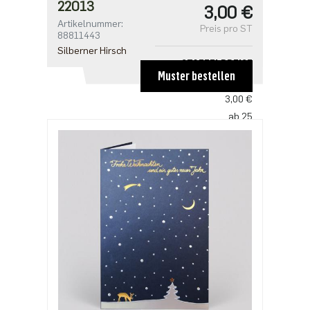
22013
3,00 €
Artikelnummer:
Preis pro ST
88811443
Silberner Hirsch
STAFFELPREISE
Muster bestellen
ab 1
3,00 €
ab 25
2,50 €
ab 100
2,18 €
ab 500
1,91 €