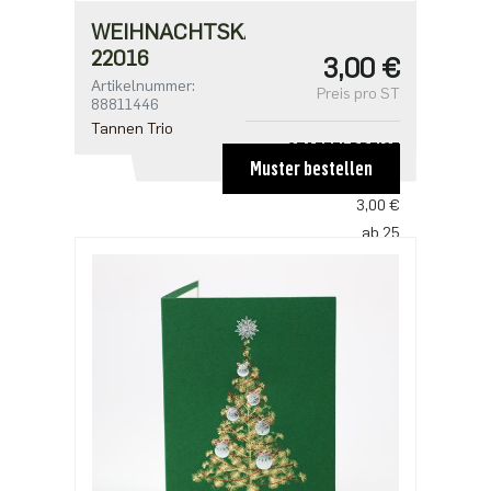
WEIHNACHTSKARTE
22016
3,00 €
Artikelnummer:
Preis pro ST
88811446
Tannen Trio
STAFFELPREISE
Muster bestellen
ab 1
3,00 €
ab 25
2,50 €
ab 100
2,18 €
ab 500
1,91 €