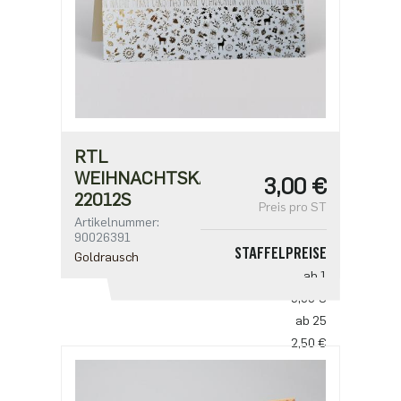
RTL
WEIHNACHTSKARTE
3,00 €
22012S
Preis pro ST
Artikelnummer:
90026391
STAFFELPREISE
Goldrausch
ab 1
3,00 €
ab 25
2,50 €
ab 100
2,18 €