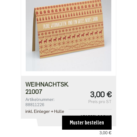
ab 500
1,91 €
WEIHNACHTSKARTE
21007
3,00 €
Artikelnummer:
Preis pro ST
88811226
inkl. Einleger + Hülle
STAFFELPREISE
Muster bestellen
ab 1
3,00 €