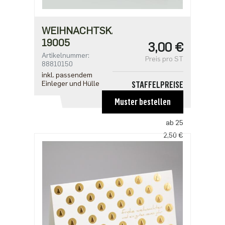
WEIHNACHTSKARTE
19005
3,00 €
Artikelnummer:
Preis pro ST
88810150
inkl. passendem
Einleger und Hülle
STAFFELPREISE
ab 1
Muster bestellen
3,00 €
ab 25
2,50 €
ab 100
2,18 €
ab 500
1,91 €