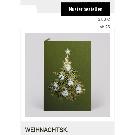
STAFFELPREISE
Muster bestellen
ab 1
3,00 €
ab 25
2,50 €
ab 100
2,18 €
ab 500
1,91 €
WEIHNACHTSKARTE