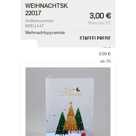
WEIHNACHTSKARTE
22017
3,00 €
Artikelnummer:
Preis pro ST
88811447
Weihnachtspyramide
STAFFELPREISE
ab 1
3,00 €
ab 25
2,50 €
ab 100
2,18 €
ab 500
1,91 €