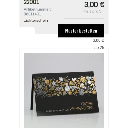
22001
3,00 €
Artikelnummer:
Preis pro ST
88811431
Lichterschein
STAFFELPREISE
Muster bestellen
ab 1
3,00 €
ab 25
2,50 €
ab 100
2,18 €
ab 500
1,91 €