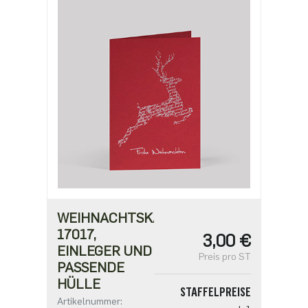
ab 100
2,18 €
ab 500
1,91 €
WEIHNACHTSKARTE
17017,
3,00 €
EINLEGER UND
Preis pro ST
PASSENDE
HÜLLE
STAFFELPREISE
Artikelnummer: