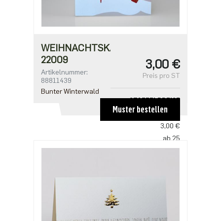
WEIHNACHTSKARTE
22009
3,00 €
Artikelnummer:
Preis pro ST
88811439
Bunter Winterwald
STAFFELPREISE
Muster bestellen
ab 1
3,00 €
ab 25
2,50 €
ab 100
2,18 €
ab 500
1,91 €