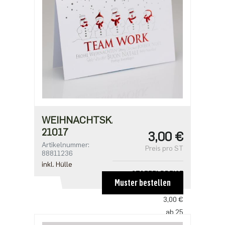
1,91 €
WEIHNACHTSKARTE
21017
3,00 €
Artikelnummer:
Preis pro ST
88811236
inkl. Hülle
STAFFELPREISE
Muster bestellen
ab 1
3,00 €
ab 25
2,50 €