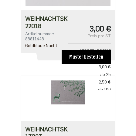
WEIHNACHTSKARTE
22018
3,00 €
Artikelnummer:
Preis pro ST
88811448
Goldblaue Nacht
STAFFELPREISE
Muster bestellen
ab 1
3,00 €
ab 25
2,50 €
ab 100
2,18 €
ab 500
1,91 €
WEIHNACHTSKARTE