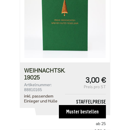
ab 500
1,91 €
WEIHNACHTSKARTE
19025
3,00 €
Artikelnummer:
Preis pro ST
88810165
inkl. passendem
Einleger und Hülle
STAFFELPREISE
ab 1
Muster bestellen
3,00 €
ab 25