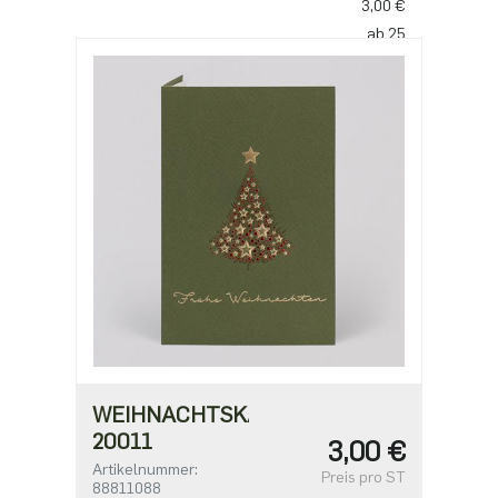
3,00 €
ab 25
2,50 €
ab 100
2,18 €
ab 500
1,91 €
WEIHNACHTSKARTE
20011
3,00 €
Artikelnummer:
Preis pro ST
88811088