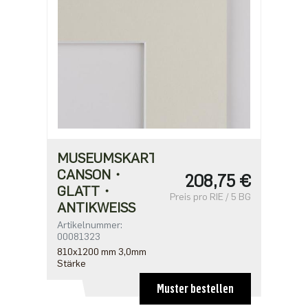
MUSEUMSKARTON
CANSON・
208,75 €
GLATT・
Preis pro RIE / 5 BG
ANTIKWEISS
Artikelnummer:
00081323
810x1200 mm 3,0mm
Stärke
Muster bestellen