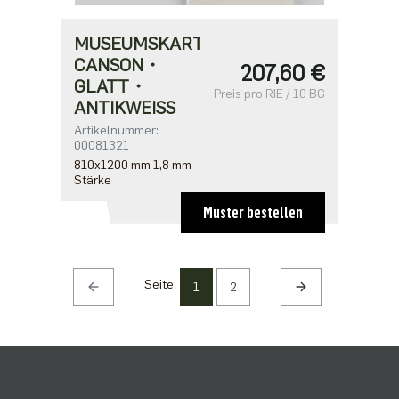
MUSEUMSKARTON
CANSON・
207,60 €
GLATT・
Preis pro RIE / 10 BG
ANTIKWEISS
Artikelnummer:
00081321
810x1200 mm 1,8 mm
Stärke
Muster bestellen
Seite:
1
2