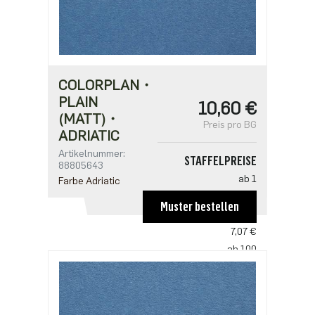
COLORPLAN・
PLAIN
10,60 €
(MATT)・
Preis pro BG
ADRIATIC
Artikelnummer:
STAFFELPREISE
88805643
ab 1
Farbe Adriatic
10,60 €
Muster bestellen
ab 50
7,07 €
ab 100
6,83 €
ab 250
5,89 €