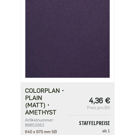
ab 250
7,63 €
ab 500
6,11 €
COLORPLAN・
PLAIN
4,36 €
(MATT)・
Preis pro BG
AMETHYST
Artikelnummer:
STAFFELPREISE
88852062
ab 1
640 x 970 mm SB