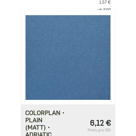
1,57 €
ab 500
1,52 €
ab 1250
1,31 €
ab 2500
1,05 €
COLORPLAN・
PLAIN
6,12 €
(MATT)・
Preis pro BG
ADRIATIC