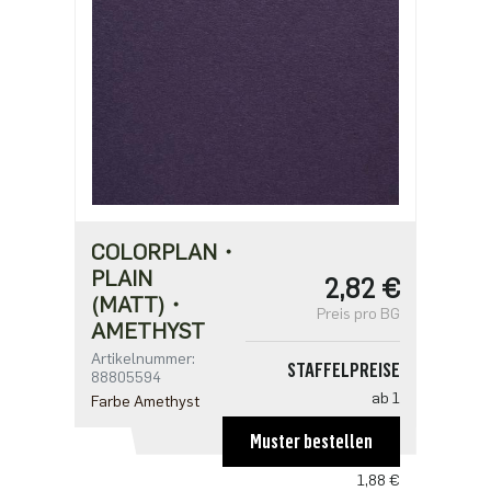
0,97 €
COLORPLAN・
PLAIN
2,82 €
(MATT)・
Preis pro BG
AMETHYST
Artikelnummer:
STAFFELPREISE
88805594
ab 1
Farbe Amethyst
2,82 €
Muster bestellen
ab 125
1,88 €