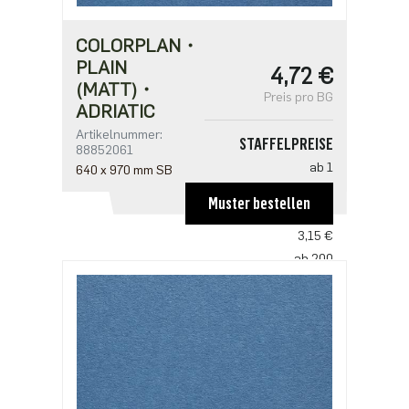
COLORPLAN・
PLAIN
4,72 €
(MATT)・
Preis pro BG
ADRIATIC
Artikelnummer:
STAFFELPREISE
88852061
ab 1
640 x 970 mm SB
4,72 €
Muster bestellen
ab 100
3,15 €
ab 200
3,04 €
ab 500
2,62 €
ab 1000
2,10 €