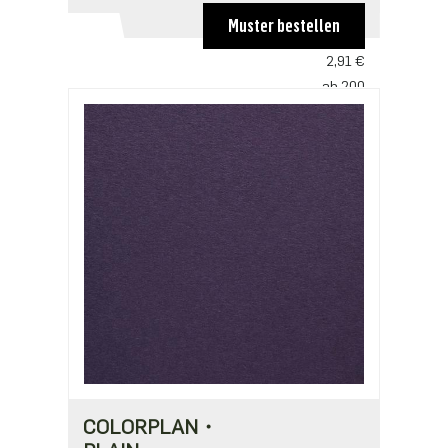
4,36 €
Muster bestellen
ab 100
2,91 €
ab 200
2,81 €
ab 500
2,42 €
ab 1000
1,94 €
COLORPLAN・