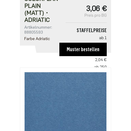
PLAIN
3,06 €
(MATT)・
Preis pro BG
ADRIATIC
Artikelnummer:
STAFFELPREISE
88805593
ab 1
Farbe Adriatic
3,06 €
Muster bestellen
ab 125
2,04 €
ab 250
1,97 €
ab 625
1,70 €
ab 1250
1,36 €