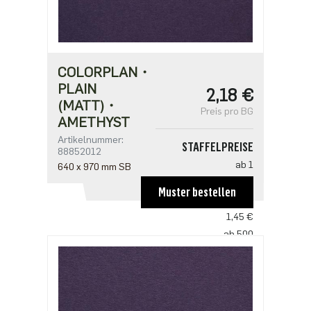
COLORPLAN・
PLAIN
2,18 €
(MATT)・
Preis pro BG
AMETHYST
Artikelnummer:
STAFFELPREISE
88852012
ab 1
640 x 970 mm SB
2,18 €
Muster bestellen
ab 250
1,45 €
ab 500
1,41 €
ab 1250
1,21 €
ab 2500