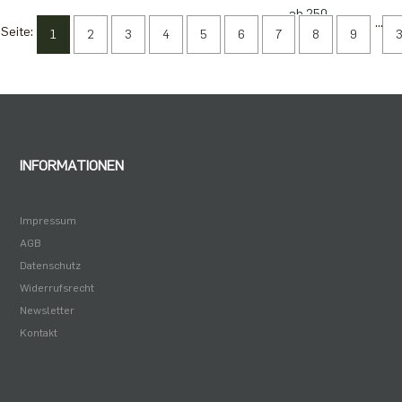
ab 250
...
Seite:
1
2
3
4
5
6
7
8
9
1,82 €
ab 625
1,57 €
ab 1250
1,26 €
INFORMATIONEN
Impressum
AGB
Datenschutz
Widerrufsrecht
Newsletter
Kontakt