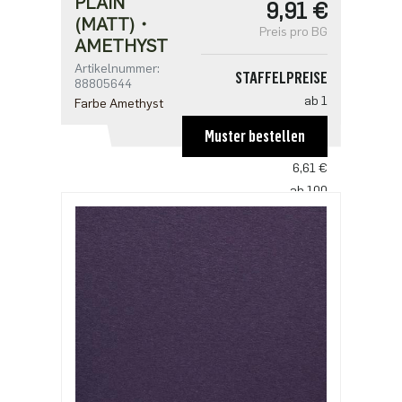
PLAIN
9,91 €
(MATT)・
Preis pro BG
AMETHYST
Artikelnummer:
STAFFELPREISE
88805644
ab 1
Farbe Amethyst
9,91 €
Muster bestellen
ab 50
6,61 €
ab 100
6,39 €
ab 250
5,51 €
ab 500
4,40 €