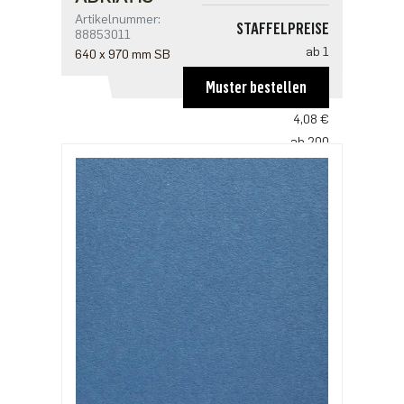
Artikelnummer:
STAFFELPREISE
88853011
ab 1
640 x 970 mm SB
6,12 €
Muster bestellen
ab 100
4,08 €
ab 200
3,94 €
ab 500
3,40 €
ab 1000
2,72 €