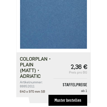
ab 500
4,71 €
COLORPLAN・
PLAIN
2,36 €
(MATT)・
Preis pro BG
ADRIATIC
Artikelnummer:
STAFFELPREISE
88852011
ab 1
640 x 970 mm SB
2,36 €
Muster bestellen
ab 250