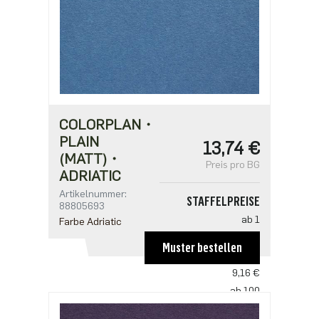
COLORPLAN・
PLAIN
13,74 €
(MATT)・
Preis pro BG
ADRIATIC
Artikelnummer:
STAFFELPREISE
88805693
ab 1
Farbe Adriatic
13,74 €
Muster bestellen
ab 50
9,16 €
ab 100
8,85 €