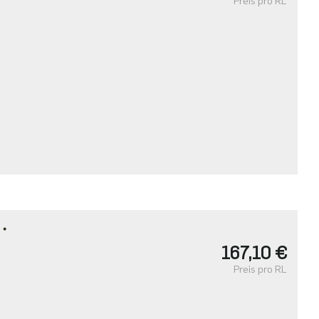
Preis pro RL
T・
167,10 €
Preis pro RL