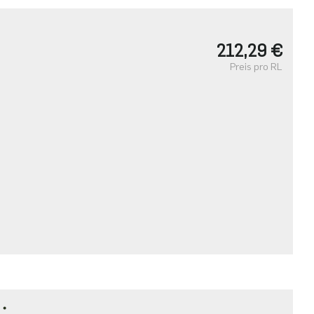
・
212,29 €
Preis pro RL
T・