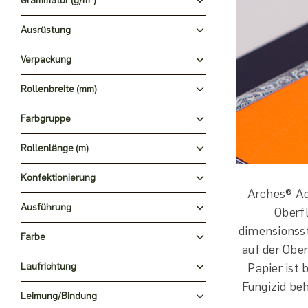
Grammatur (g/m²)
Ausrüstung
Verpackung
Rollenbreite (mm)
Farbgruppe
Rollenlänge (m)
Konfektionierung
Arches® Aq
Ausführung
Oberf
dimensionsst
Farbe
auf der Obe
Laufrichtung
Papier ist
Fungizid beh
Leimung/Bindung