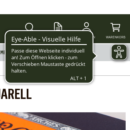
SUCHE
ANMELDEN
WARENKORB
MERKZETTEL
MEHR
UARELL