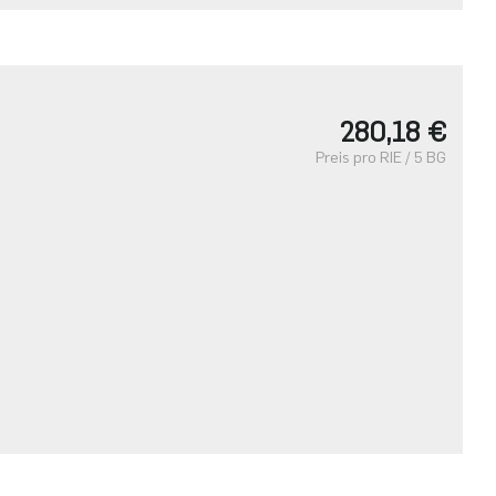
・
280,18 €
Preis pro RIE / 5 BG