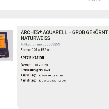
ARCHES® AQUARELL・GROB GEKÖRN
NATURWEISS
Artikelnummer: 88809259
Format 101 x 152 cm
SPEZIFIKATION
Format
1010 x 1520
Grammatur (g/m²)
640
Ausrüstung
mit Wasserzeichen
Ausführung
mit Barcodeaufkleber