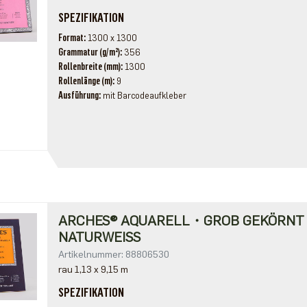
SPEZIFIKATION
Format
1300 x 1300
Grammatur (g/m²)
356
Rollenbreite (mm)
1300
Rollenlänge (m)
9
Ausführung
mit Barcodeaufkleber
ARCHES® AQUARELL・GROB GEKÖRN
NATURWEISS
Artikelnummer: 88806530
rau 1,13 x 9,15 m
SPEZIFIKATION