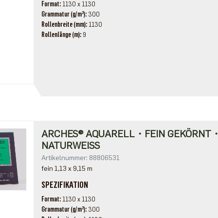
Format
1130 x 1130
Grammatur (g/m²)
300
Rollenbreite (mm)
1130
Rollenlänge (m)
9
ARCHES® AQUARELL・FEIN GEKÖRNT
NATURWEISS
Artikelnummer: 88806531
fein 1,13 x 9,15 m
SPEZIFIKATION
Format
1130 x 1130
Grammatur (g/m²)
300