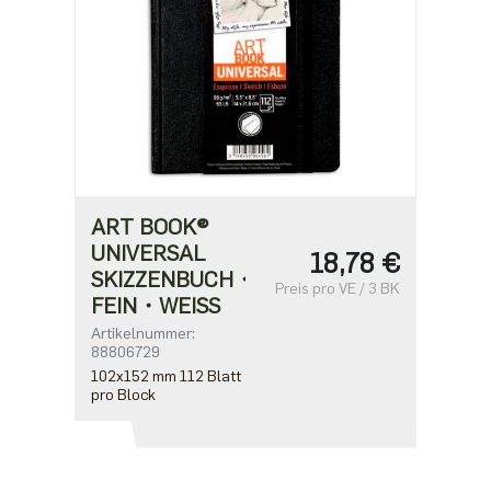
ART BOOK®
UNIVERSAL
18,78 €
SKIZZENBUCH・
Preis pro VE / 3 BK
FEIN・WEISS
Artikelnummer:
88806729
102x152 mm 112 Blatt
pro Block