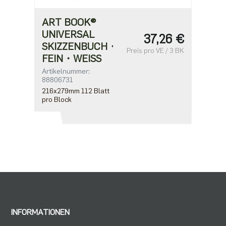
ART BOOK®
UNIVERSAL
37,26 €
SKIZZENBUCH・
Preis pro VE / 3 BK
FEIN・WEISS
Artikelnummer:
88806731
216x279mm 112 Blatt
pro Block
INFORMATIONEN