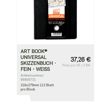
ART BOOK®
UNIVERSAL
37,26 €
SKIZZENBUCH・
Preis pro VE / 3 BK
FEIN・WEISS
Artikelnummer:
88806731
216x279mm 112 Blatt
pro Block