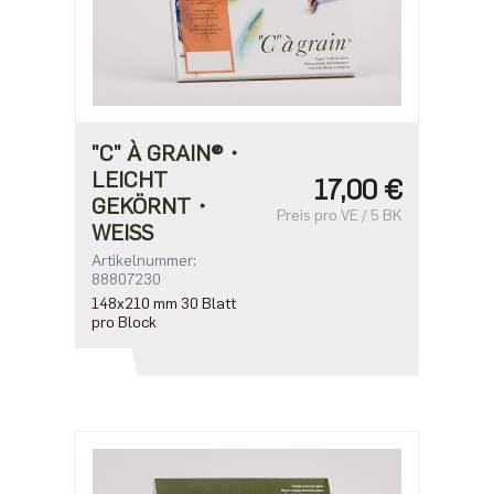
"C" À GRAIN®・
LEICHT
17,00 €
GEKÖRNT・
Preis pro VE / 5 BK
WEISS
Artikelnummer:
88807230
148x210 mm 30 Blatt
pro Block