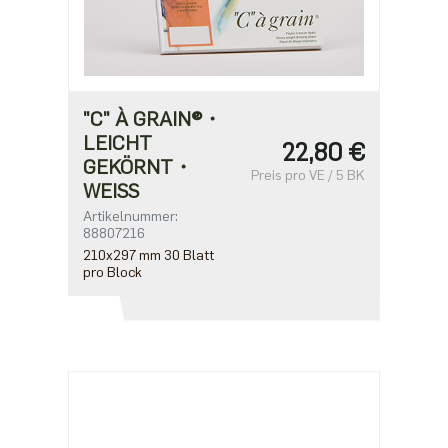
"C" À GRAIN®・
LEICHT
22,80 €
GEKÖRNT・
Preis pro VE / 5 BK
WEISS
Artikelnummer:
88807216
210x297 mm 30 Blatt
pro Block