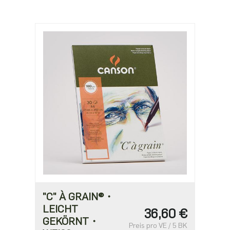
"C" À GRAIN®・
LEICHT
36,60 €
GEKÖRNT・
Preis pro VE / 5 BK