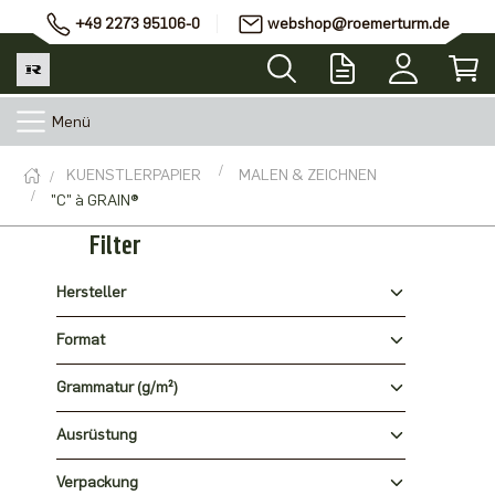
+49 2273 95106-0
webshop@roemerturm.de
Menü
KUENSTLERPAPIER
MALEN & ZEICHNEN
"C" à GRAIN®
Filter
Hersteller
Format
Grammatur (g/m²)
Ausrüstung
Verpackung