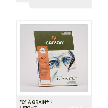
"C" À GRAIN®・
LEICHT