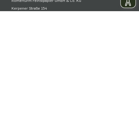
Römerturm Feinstpapier GmbH & Co. KG
Kerpener Straße 154
50170 Kerpen
Telefon: +49 2273 95106-0
Telefax: +49 2273 95106-66
E-Mail: info@roemerturm.de