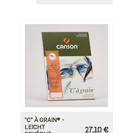
"C" À GRAIN®・
LEICHT
27,10 €