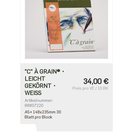
"C" À GRAIN®・
LEICHT
34,00 €
GEKÖRNT・
Preis pro VE / 10 BK
WEISS
Artikelnummer:
88807220
A5+ 148x235mm 30
Blatt pro Block