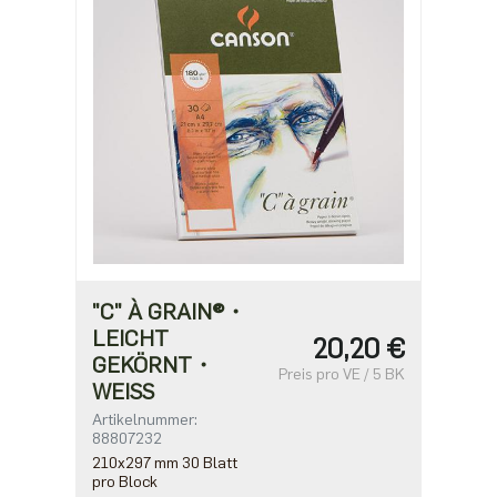
"C" À GRAIN®・
LEICHT
20,20 €
GEKÖRNT・
Preis pro VE / 5 BK
WEISS
Artikelnummer:
88807232
210x297 mm 30 Blatt
pro Block