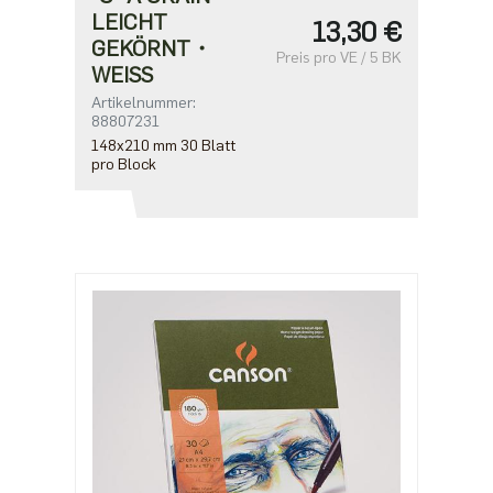
LEICHT
13,30 €
GEKÖRNT・
Preis pro VE / 5 BK
WEISS
Artikelnummer:
88807231
148x210 mm 30 Blatt
pro Block