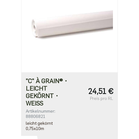
"C" À GRAIN®・
LEICHT
24,51 €
GEKÖRNT・
Preis pro RL
WEISS
Artikelnummer:
88806821
leicht gekörnt
0,75x10m