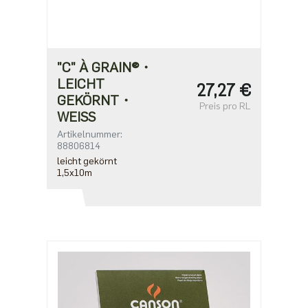
"C" À GRAIN®・
LEICHT
27,27 €
GEKÖRNT・
Preis pro RL
WEISS
Artikelnummer:
88806814
leicht gekörnt
1,5x10m