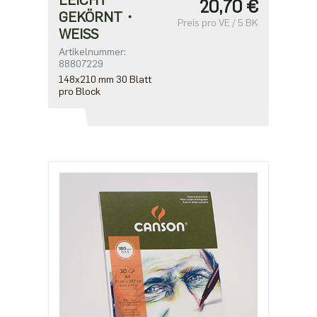
20,70 €
GEKÖRNT・
Preis pro VE / 5 BK
WEISS
Artikelnummer:
88807229
148x210 mm 30 Blatt
pro Block