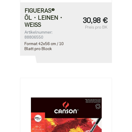
FIGUERAS®
ÖL・LEINEN・
30,98 €
WEISS
Preis pro BK
Artikelnummer:
88806550
Format 42x56 cm / 10
Blatt pro Block