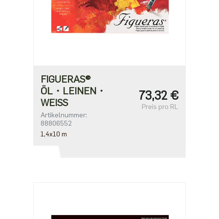
FIGUERAS®
ÖL・LEINEN・
73,32 €
WEISS
Preis pro RL
Artikelnummer:
88806552
1,4x10 m