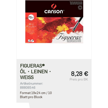
FIGUERAS®
ÖL・LEINEN・
8,28 €
WEISS
Preis pro BK
Artikelnummer:
88806546
Format 19x24 cm / 10
Blatt pro Block