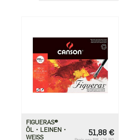
FIGUERAS®
ÖL・LEINEN・
51,88 €
WEISS
Preis pro RIE / 25 BG