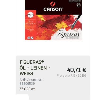
FIGUERAS®
ÖL・LEINEN・
40,71 €
WEISS
Preis pro RIE / 10 BG
Artikelnummer:
88806539
65x100 cm