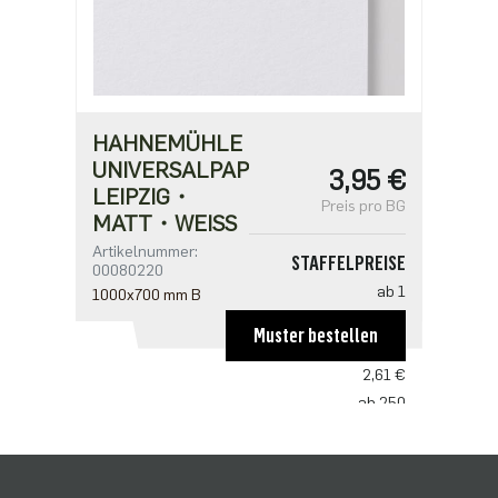
HAHNEMÜHLE
UNIVERSALPAPIER
3,95 €
LEIPZIG・
Preis pro BG
MATT・WEISS
Artikelnummer:
STAFFELPREISE
00080220
ab 1
1000x700 mm B
3,95 €
Muster bestellen
ab 50
2,61 €
ab 250
2,01 €
ab 500
1,68 €