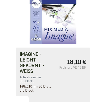
IMAGINE・
LEICHT
18,10 €
GEKÖRNT・
Preis pro VE / 5 BK
WEISS
Artikelnummer:
88806715
148x210 mm 50 Blatt
pro Block