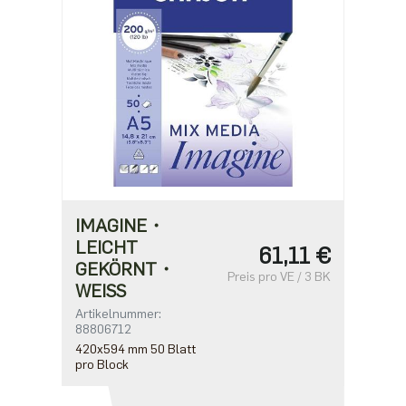
IMAGINE・
LEICHT
61,11 €
GEKÖRNT・
Preis pro VE / 3 BK
WEISS
Artikelnummer:
88806712
420x594 mm 50 Blatt
pro Block