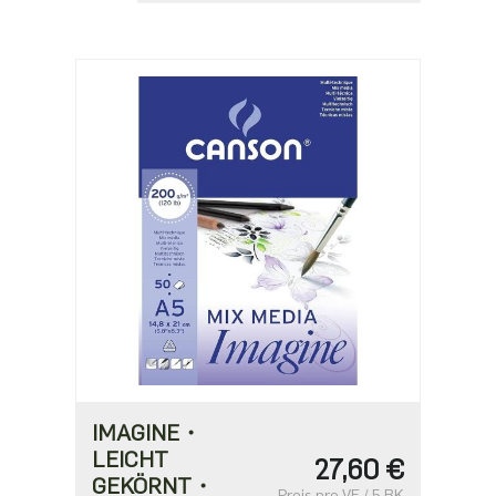
IMAGINE・
LEICHT
27,60 €
GEKÖRNT・
Preis pro VE / 5 BK