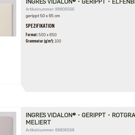
INGRES VIDALON®・GERIPPT・ELFENB
Artikelnummer: 88806566
gerippt 50 x 65 cm
SPEZIFIKATION
Format
500 x 650
Grammatur (g/m²)
100
INGRES VIDALON®・GERIPPT・ROTGR
MELIERT
Artikelnummer: 88806568