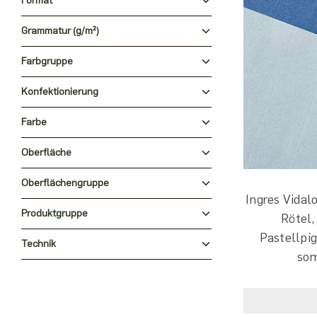
Format
Grammatur (g/m²)
Farbgruppe
Konfektionierung
Farbe
Oberfläche
Oberflächengruppe
Ingres Vidal
Produktgruppe
Rötel,
Pastellpig
Technik
som