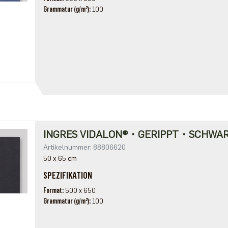
Grammatur (g/m²)
100
INGRES VIDALON®・GERIPPT・SCHWA
Artikelnummer: 88806620
50 x 65 cm
SPEZIFIKATION
Format
500 x 650
Grammatur (g/m²)
100