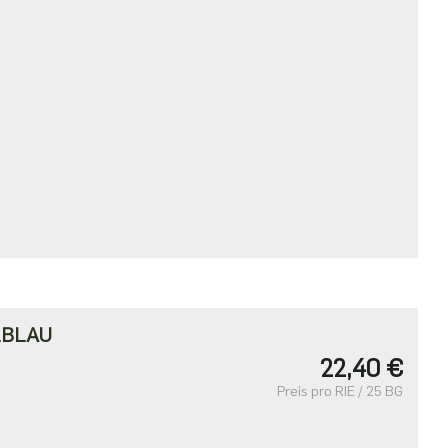
LBLAU
22,40 €
Preis pro RIE / 25 BG