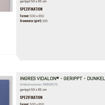
gerippt 50 x 65 cm
SPEZIFIKATION
Format
500 x 650
Grammatur (g/m²)
100
INGRES VIDALON®・GERIPPT・DUNKE
Artikelnummer: 88806570
gerippt 50 x 65 cm
SPEZIFIKATION
Format
500 x 650