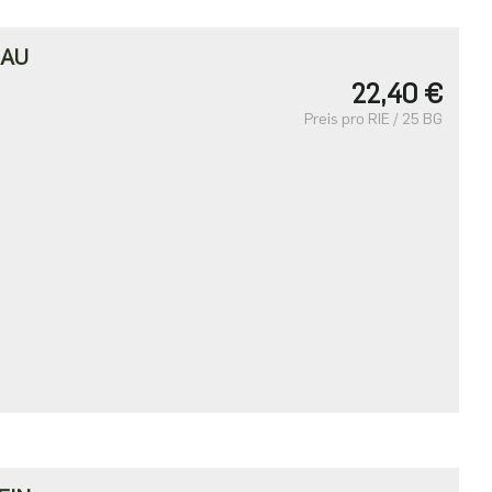
RAU
22,40 €
Preis pro RIE / 25 BG