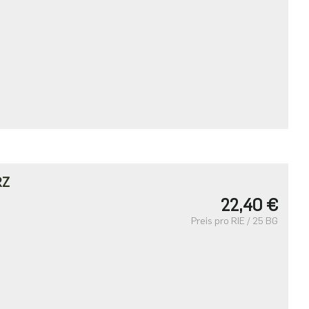
RZ
22,40 €
Preis pro RIE / 25 BG