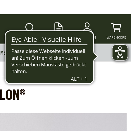
SUCHE
ANMELDEN
WARENKORB
MERKZETTEL
MEHR
ALON®