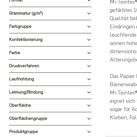
Format
Mi-Teintes®
gefärbtes 1
Grammatur (g/m²)
Qualität be
Eindringen 
Farbgruppe
leuchtende,
Konfektionierung
seinen hohe
dimensions
Farbe
Alterungsb
Druckverfahren
Das Papier 
Laufrichtung
Bienenwaben
Mi-Teintes®
Leimung/Bindung
eignet sich 
Oberfläche
sogar für A
Kleben, Fa
Oberflächengruppe
Produktgruppe