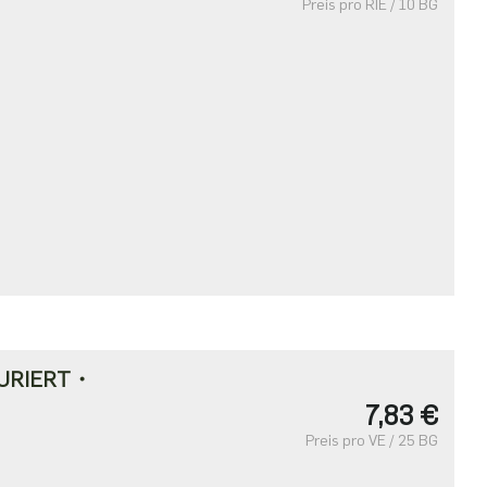
Preis pro RIE / 10 BG
URIERT・
7,83 €
Preis pro VE / 25 BG