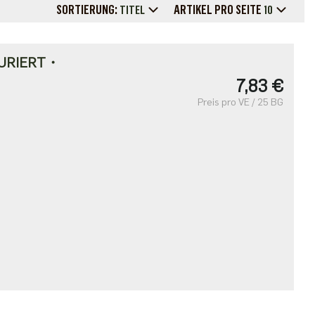
SORTIERUNG:
ARTIKEL PRO SEITE
TITEL
10
URIERT・
7,83 €
Preis pro VE / 25 BG