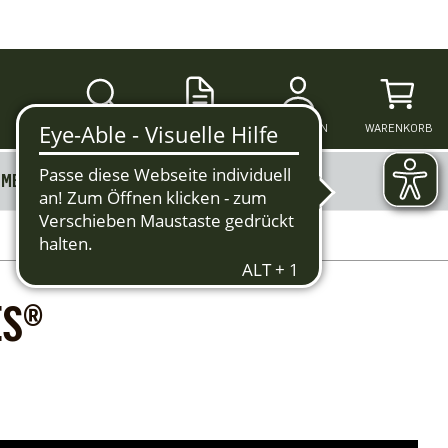
SUCHE
ANMELDEN
WARENKORB
MERKZETTEL
MEHR
ES®