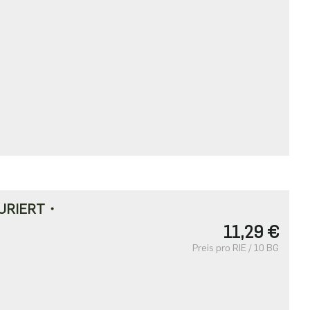
URIERT・
11,29 €
Preis pro RIE / 10 BG