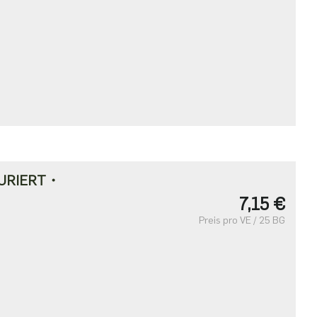
URIERT・
7,15 €
Preis pro VE / 25 BG