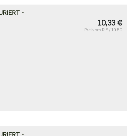
URIERT・
10,33 €
Preis pro RIE / 10 BG
URIERT・