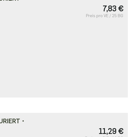
7,83 €
Preis pro VE / 25 BG
URIERT・
11,29 €