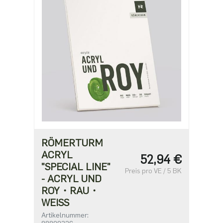
RÖMERTURM
ACRYL
52,94 €
"SPECIAL LINE"
Preis pro VE / 5 BK
- ACRYL UND
ROY・RAU・
WEISS
Artikelnummer: