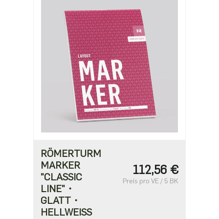
RÖMERTURM
MARKER
112,56 €
"CLASSIC
Preis pro VE / 5 BK
LINE"・
GLATT・
HELLWEISS