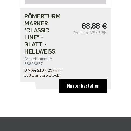
RÖMERTURM
MARKER
68,88 €
"CLASSIC
Preis pro VE / 5 BK
LINE"・
GLATT・
HELLWEISS
Artikelnummer:
88808857
DIN A4 210 x 297 mm
100 Blatt pro Block
Muster bestellen