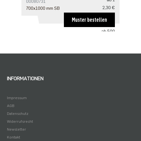
00080731
2,30 €
700x1000 mm SB
ab 100
Muster bestellen
1,59 €
ab 500
1,22 €
ab 1000
1,02 €
INFORMATIONEN
Impressum
AGB
Datenschutz
Widerrufsrecht
Newsletter
Kontakt