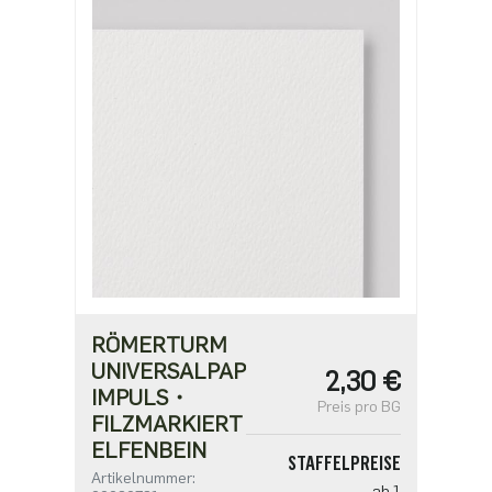
ab 1000
1,02 €
RÖMERTURM
UNIVERSALPAPIER
2,30 €
IMPULS・
Preis pro BG
FILZMARKIERT・
ELFENBEIN
STAFFELPREISE
Artikelnummer:
ab 1