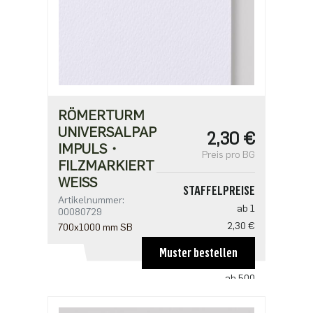
RÖMERTURM
UNIVERSALPAPIER
2,30 €
IMPULS・
Preis pro BG
FILZMARKIERT・
WEISS
STAFFELPREISE
Artikelnummer:
ab 1
00080729
2,30 €
700x1000 mm SB
ab 100
Muster bestellen
1,59 €
ab 500
1,22 €