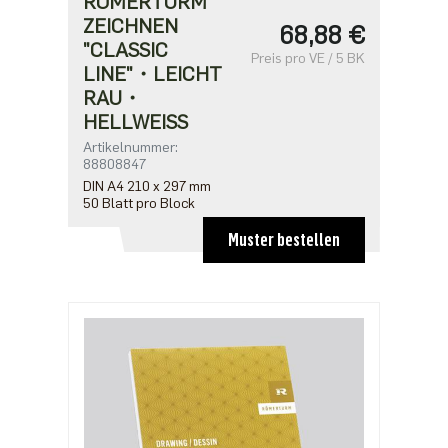
RÖMERTURM
ZEICHNEN
68,88 €
"CLASSIC
Preis pro VE / 5 BK
LINE"・LEICHT
RAU・
HELLWEISS
Artikelnummer:
88808847
DIN A4 210 x 297 mm
50 Blatt pro Block
Muster bestellen