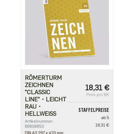
RÖMERTURM
ZEICHNEN
18,31 €
"CLASSIC
Preis pro BK
LINE"・LEICHT
RAU・
STAFFELPREISE
HELLWEISS
ab 5
Artikelnummer:
18,31 €
88808850
DIN A3 297 x 420 mm