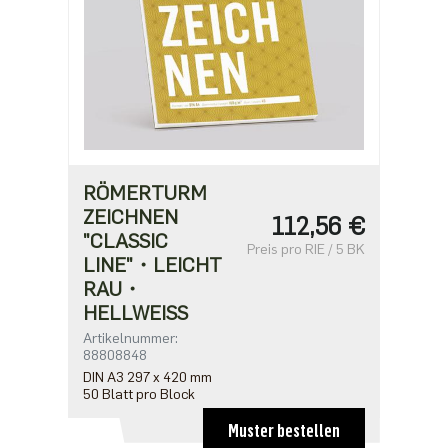
RÖMERTURM
ZEICHNEN
112,56 €
"CLASSIC
Preis pro RIE / 5 BK
LINE"・LEICHT
RAU・
HELLWEISS
Artikelnummer:
88808848
DIN A3 297 x 420 mm
50 Blatt pro Block
Muster bestellen