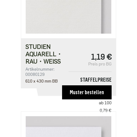
STUDIEN
AQUARELL・
1,19 €
RAU・WEISS
Preis pro BG
Artikelnummer:
00080129
STAFFELPREISE
610 x 430 mm BB
ab 1
Muster bestellen
1,19 €
ab 100
0,79 €
ab 500
0,61 €
ab 1000