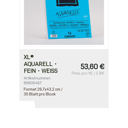
XL®
AQUARELL・
53,60 €
FEIN・WEISS
Preis pro VE / 5 BK
Artikelnummer:
88806467
Format 29,7x43,2 cm /
30 Blatt pro Block