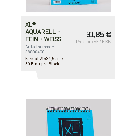
XL®
AQUARELL・
31,85 €
FEIN・WEISS
Preis pro VE / 5 BK
Artikelnummer:
88806466
Format 21x34,5 cm /
30 Blatt pro Block