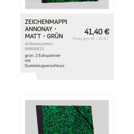
ZEICHENMAPPE
ANNONAY・
41,40 €
MATT・GRÜN
Preis pro VE / 10 ST
Artikelnummer:
88806823
grün, 2 Eckspanner
mit
Gummizugverschluss