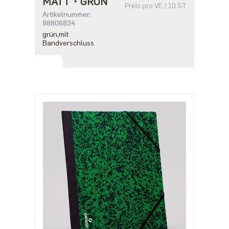
MATT・GRÜN
Preis pro VE / 10 ST
Artikelnummer:
88806834
grün,mit
Bandverschluss