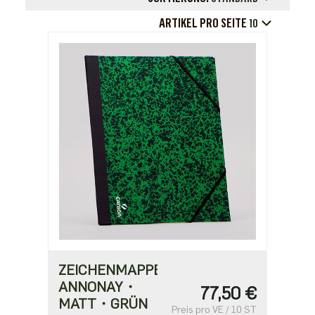
ARTIKEL PRO SEITE
10
ZEICHENMAPPE
ANNONAY・
77,50 €
MATT・GRÜN
Preis pro VE / 10 ST