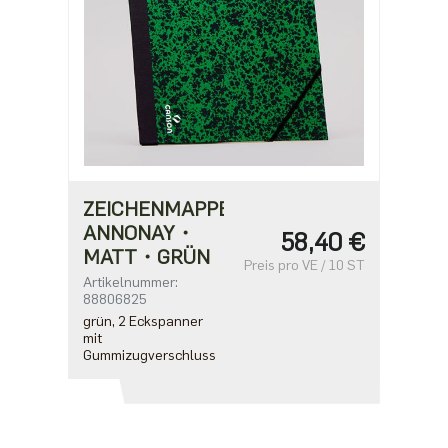
ZEICHENMAPPE
ANNONAY・
58,40 €
MATT・GRÜN
Preis pro VE / 10 ST
Artikelnummer:
88806825
grün, 2 Eckspanner
mit
Gummizugverschluss