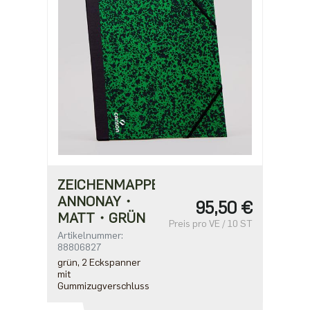
ZEICHENMAPPE
ANNONAY・
95,50 €
MATT・GRÜN
Preis pro VE / 10 ST
Artikelnummer:
88806827
grün, 2 Eckspanner
mit
Gummizugverschluss