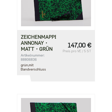
ZEICHENMAPPE
ANNONAY・
147,00 €
MATT・GRÜN
Preis pro VE / 5 ST
Artikelnummer:
88806836
grün,mit
Bandverschluss