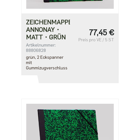
ZEICHENMAPPE
ANNONAY・
77,45 €
MATT・GRÜN
Preis pro VE / 5 ST
Artikelnummer:
88806828
grün, 2 Eckspanner
mit
Gummizugverschluss