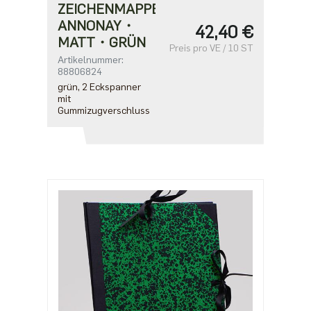
ZEICHENMAPPE
ANNONAY・
42,40 €
MATT・GRÜN
Preis pro VE / 10 ST
Artikelnummer:
88806824
grün, 2 Eckspanner
mit
Gummizugverschluss