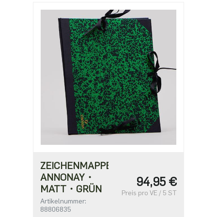
ZEICHENMAPPE
ANNONAY・
94,95 €
MATT・GRÜN
Preis pro VE / 5 ST
Artikelnummer:
88806835