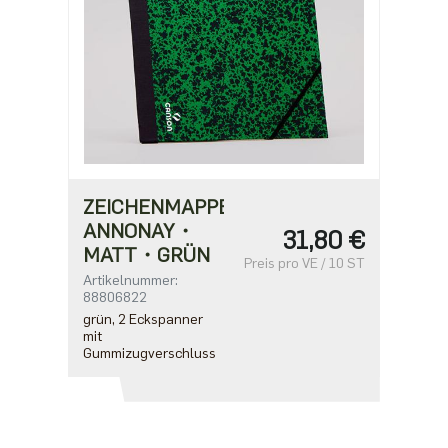
ZEICHENMAPPE
ANNONAY・
31,80 €
MATT・GRÜN
Preis pro VE / 10 ST
Artikelnummer:
88806822
grün, 2 Eckspanner
mit
Gummizugverschluss