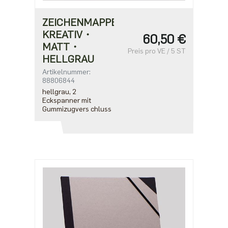
ZEICHENMAPPE
KREATIV・
60,50 €
MATT・
Preis pro VE / 5 ST
HELLGRAU
Artikelnummer:
88806844
hellgrau, 2
Eckspanner mit
Gummizugvers chluss