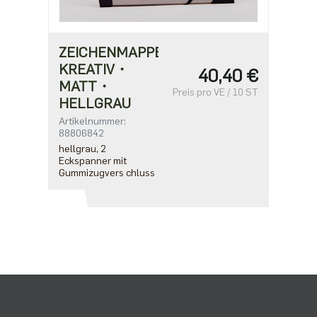
ZEICHENMAPPE
KREATIV・
40,40 €
MATT・
Preis pro VE / 10 ST
HELLGRAU
Artikelnummer:
88806842
hellgrau, 2
Eckspanner mit
Gummizugvers chluss