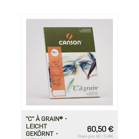
"C" À GRAIN®・
LEICHT
60,50 €
GEKÖRNT・
Preis pro VE / 5 BK