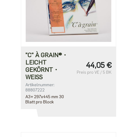
"C" À GRAIN®・
LEICHT
44,05 €
GEKÖRNT・
Preis pro VE / 5 BK
WEISS
Artikelnummer:
88807222
A3+ 297x445 mm 30
Blatt pro Block