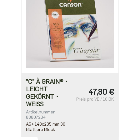
"C" À GRAIN®・
LEICHT
47,80 €
GEKÖRNT・
Preis pro VE / 10 BK
WEISS
Artikelnummer:
88807234
A5+ 148x235 mm 30
Blatt pro Block