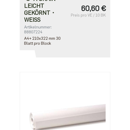
LEICHT
60,60 €
GEKÖRNT・
Preis pro VE / 10 BK
WEISS
Artikelnummer:
88807224
A4+ 210x322 mm 30
Blatt pro Block