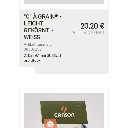
"C" À GRAIN®・
LEICHT
20,20 €
GEKÖRNT・
Preis pro VE / 5 BK
WEISS
Artikelnummer:
88807232
210x297 mm 30 Blatt
pro Block