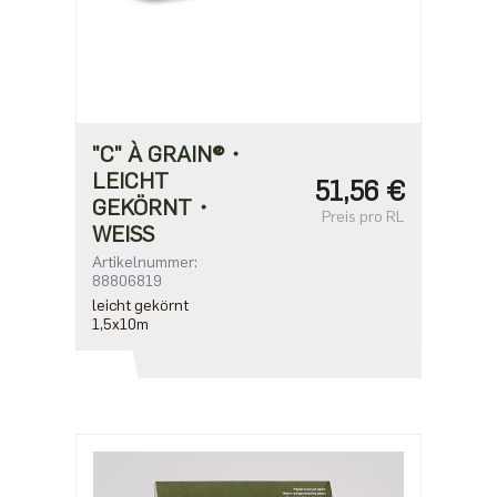
"C" À GRAIN®・
LEICHT
51,56 €
GEKÖRNT・
Preis pro RL
WEISS
Artikelnummer:
88806819
leicht gekörnt
1,5x10m