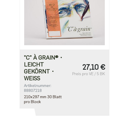
"C" À GRAIN®・
LEICHT
27,10 €
GEKÖRNT・
Preis pro VE / 5 BK
WEISS
Artikelnummer:
88807218
210x297 mm 30 Blatt
pro Block