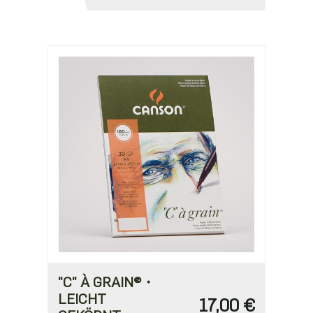
"C" À GRAIN®・
LEICHT
17,00 €