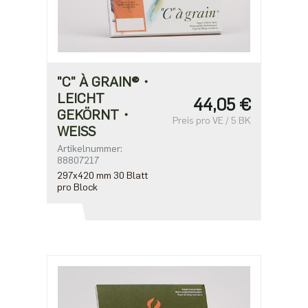
"C" À GRAIN®・
LEICHT
44,05 €
GEKÖRNT・
Preis pro VE / 5 BK
WEISS
Artikelnummer:
88807217
297x420 mm 30 Blatt
pro Block