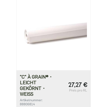
"C" À GRAIN®・
LEICHT
27,27 €
GEKÖRNT・
Preis pro RL
WEISS
Artikelnummer:
88806814