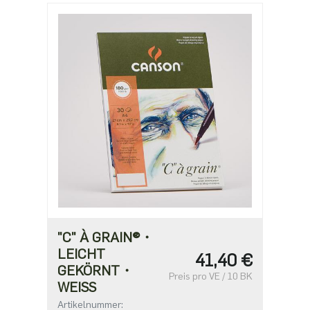
"C" À GRAIN®・
LEICHT
41,40 €
GEKÖRNT・
Preis pro VE / 10 BK
WEISS
Artikelnummer: