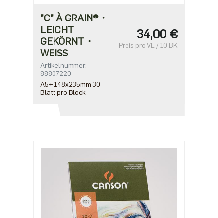
"C" À GRAIN®・
LEICHT
34,00 €
GEKÖRNT・
Preis pro VE / 10 BK
WEISS
Artikelnummer:
88807220
A5+ 148x235mm 30
Blatt pro Block