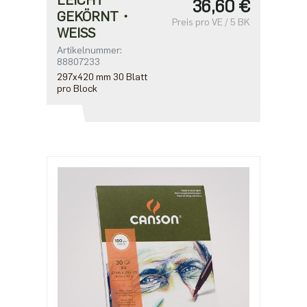
36,60 €
GEKÖRNT・
Preis pro VE / 5 BK
WEISS
Artikelnummer:
88807233
297x420 mm 30 Blatt
pro Block