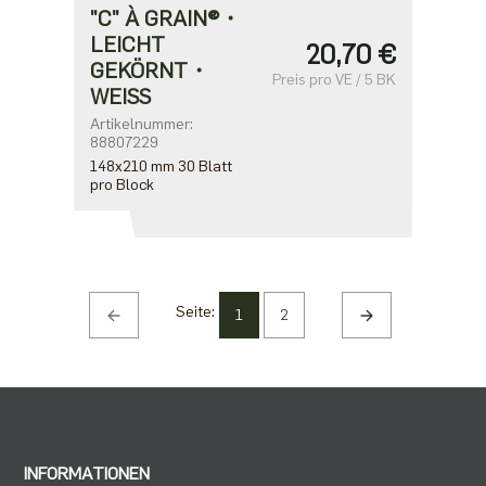
"C" À GRAIN®・
LEICHT
20,70 €
GEKÖRNT・
Preis pro VE / 5 BK
WEISS
Artikelnummer:
88807229
148x210 mm 30 Blatt
pro Block
Seite:
1
2
INFORMATIONEN