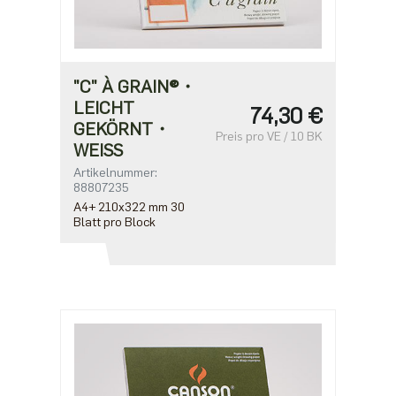
"C" À GRAIN®・
LEICHT
74,30 €
GEKÖRNT・
Preis pro VE / 10 BK
WEISS
Artikelnummer:
88807235
A4+ 210x322 mm 30
Blatt pro Block