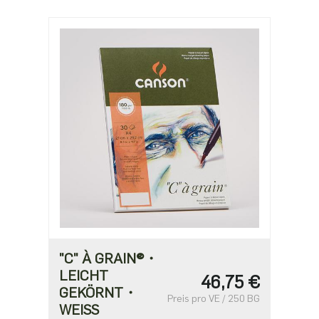
"C" À GRAIN®・
LEICHT
46,75 €
GEKÖRNT・
Preis pro VE / 250 BG
WEISS