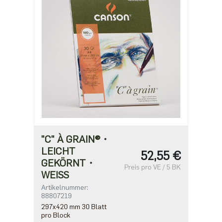
"C" À GRAIN®・
LEICHT
52,55 €
GEKÖRNT・
Preis pro VE / 5 BK
WEISS
Artikelnummer:
88807219
297x420 mm 30 Blatt
pro Block