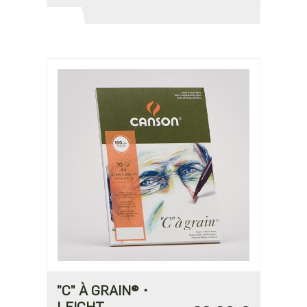
"C" À GRAIN®・
LEICHT