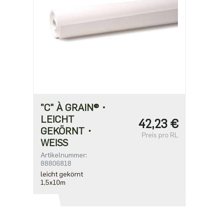
"C" À GRAIN®・
LEICHT
42,23 €
GEKÖRNT・
Preis pro RL
WEISS
Artikelnummer:
88806818
leicht gekörnt
1,5x10m