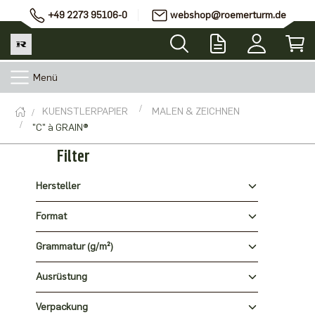
+49 2273 95106-0
webshop@roemerturm.de
Menü
KUENSTLERPAPIER
MALEN & ZEICHNEN
"C" à GRAIN®
Filter
Hersteller
Format
Grammatur (g/m²)
Ausrüstung
Verpackung