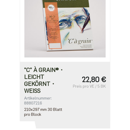
"C" À GRAIN®・
LEICHT
22,80 €
GEKÖRNT・
Preis pro VE / 5 BK
WEISS
Artikelnummer:
88807216
210x297 mm 30 Blatt
pro Block