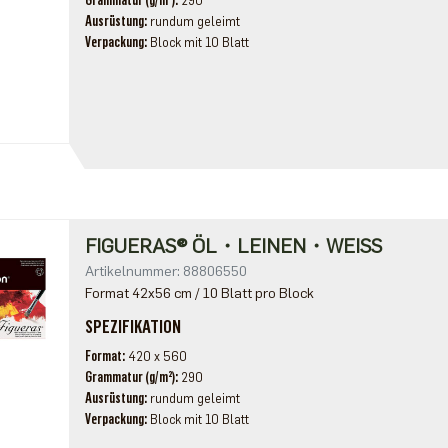
Grammatur (g/m²)
290
Ausrüstung
rundum geleimt
Verpackung
Block mit 10 Blatt
FIGUERAS® ÖL・LEINEN・WEISS
Artikelnummer: 88806550
Format 42x56 cm / 10 Blatt pro Block
SPEZIFIKATION
Format
420 x 560
Grammatur (g/m²)
290
Ausrüstung
rundum geleimt
Verpackung
Block mit 10 Blatt