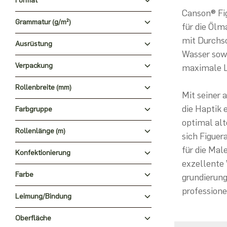
Format
Canson® Fig
Grammatur (g/m²)
für die Ölm
mit Durchsc
Ausrüstung
Wasser sowi
Verpackung
maximale Le
Rollenbreite (mm)
Mit seiner 
die Haptik 
Farbgruppe
optimal alt
Rollenlänge (m)
sich Figuer
für die Male
Konfektionierung
exzellente 
Farbe
grundierung
professione
Leimung/Bindung
Oberfläche