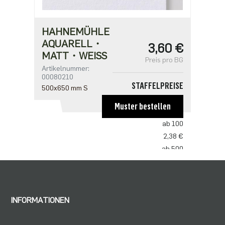
HAHNEMÜHLE
AQUARELL・
3,60 €
MATT・WEISS
Preis pro BG
Artikelnummer:
00080210
STAFFELPREISE
500x650 mm S
ab 1
Muster bestellen
3,60 €
ab 100
2,38 €
ab 500
1,83 €
ab 1000
1,53 €
INFORMATIONEN