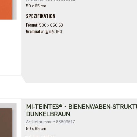
50 x 65 cm
SPEZIFIKATION
Format
500 x 650 SB
Grammatur (g/m²)
160
MI-TEINTES®・BIENENWABEN-STRUKT
DUNKELBRAUN
Artikelnummer: 88806617
50 x 65 cm