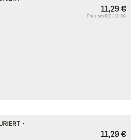
11,29 €
Preis pro RIE / 10 BG
URIERT・
11,29 €