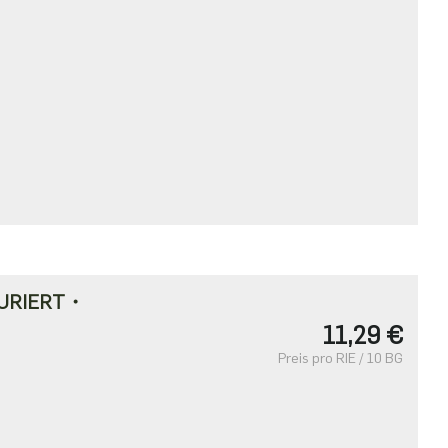
URIERT・
11,29 €
Preis pro RIE / 10 BG