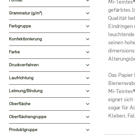
Format
Mi-Teintes®
gefärbtes 1
Grammatur (g/m²)
Qualität be
Eindringen 
Farbgruppe
leuchtende,
Konfektionierung
seinen hohe
dimensions
Farbe
Alterungsb
Druckverfahren
Das Papier 
Laufrichtung
Bienenwaben
Mi-Teintes®
Leimung/Bindung
eignet sich 
Oberfläche
sogar für A
Kleben, Fa
Oberflächengruppe
Produktgruppe