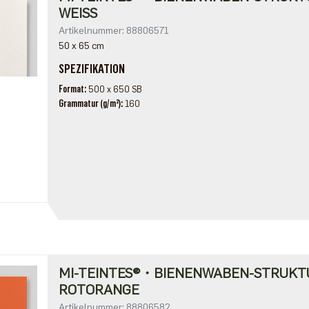
WEISS
Artikelnummer: 88806571
50 x 65 cm
SPEZIFIKATION
Format
500 x 650 SB
Grammatur (g/m²)
160
MI-TEINTES®・BIENENWABEN-STRUKT
ROTORANGE
Artikelnummer: 88806582