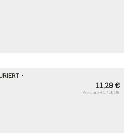
URIERT・
11,29 €
Preis pro RIE / 10 BG