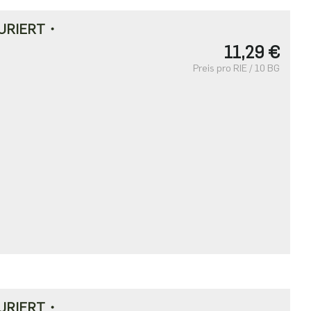
URIERT・
11,29 €
Preis pro RIE / 10 BG
URIERT・