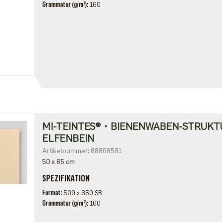
Grammatur (g/m²)
160
MI-TEINTES®・BIENENWABEN-STRUKT
ELFENBEIN
Artikelnummer: 88806581
50 x 65 cm
SPEZIFIKATION
Format
500 x 650 SB
Grammatur (g/m²)
160