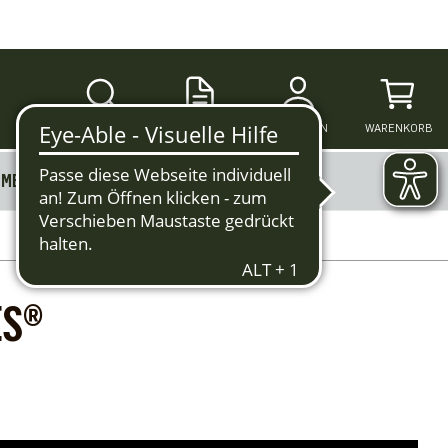
SUCHE
ANMELDEN
WARENKORB
MERKZETTEL
MEHR
ES®