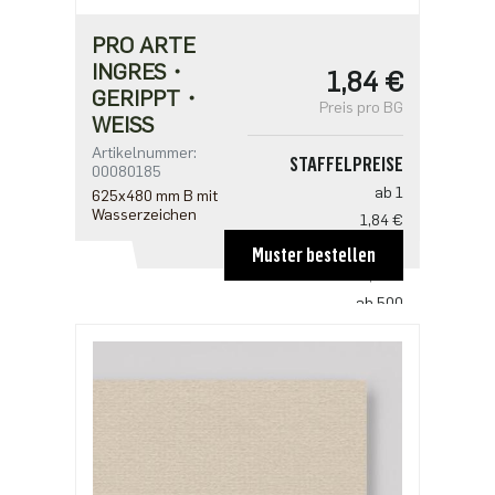
PRO ARTE
INGRES・
1,84 €
GERIPPT・
Preis pro BG
WEISS
Artikelnummer:
STAFFELPREISE
00080185
ab 1
625x480 mm B mit
Wasserzeichen
1,84 €
ab 100
Muster bestellen
1,21 €
ab 500
0,93 €
ab 1000
0,78 €