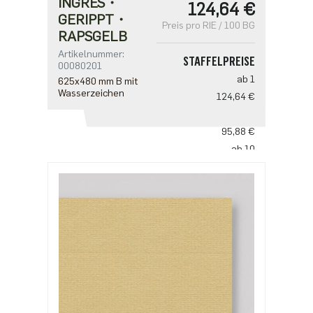
INGRES・
124,64 €
GERIPPT・
Preis pro RIE / 100 BG
RAPSGELB
Artikelnummer:
STAFFELPREISE
00080201
ab 1
625x480 mm B mit
Wasserzeichen
124,64 €
ab 5
95,88 €
ab 10
79,90 €