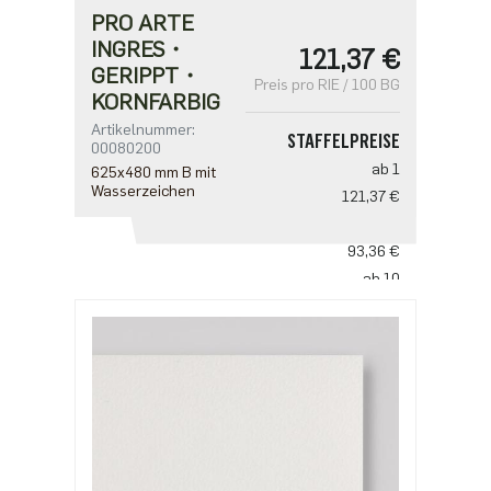
PRO ARTE
INGRES・
121,37 €
GERIPPT・
Preis pro RIE / 100 BG
KORNFARBIG
Artikelnummer:
STAFFELPREISE
00080200
ab 1
625x480 mm B mit
Wasserzeichen
121,37 €
ab 5
93,36 €
ab 10
77,80 €