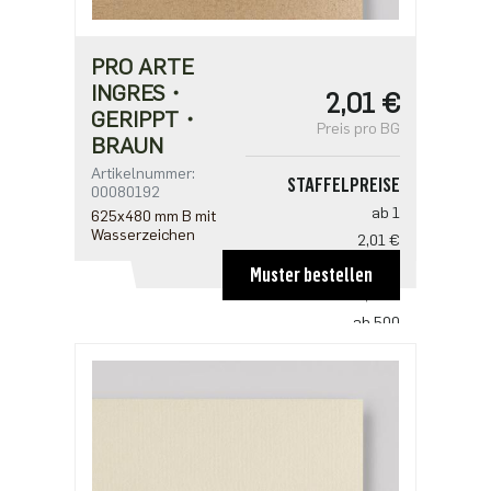
PRO ARTE
INGRES・
2,01 €
GERIPPT・
Preis pro BG
BRAUN
Artikelnummer:
STAFFELPREISE
00080192
ab 1
625x480 mm B mit
Wasserzeichen
2,01 €
ab 100
Muster bestellen
1,33 €
ab 500
1,02 €
ab 1000
0,85 €