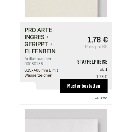
PRO ARTE
INGRES・
1,78 €
GERIPPT・
Preis pro BG
ELFENBEIN
Artikelnummer:
STAFFELPREISE
00080188
ab 1
625x480 mm B mit
Wasserzeichen
1,78 €
ab 100
Muster bestellen
1,18 €
ab 500
0,91 €
ab 1000
0,76 €