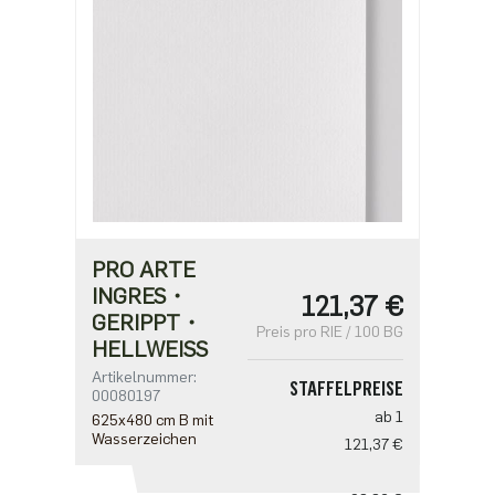
PRO ARTE
INGRES・
121,37 €
GERIPPT・
Preis pro RIE / 100 BG
HELLWEISS
Artikelnummer:
STAFFELPREISE
00080197
ab 1
625x480 cm B mit
Wasserzeichen
121,37 €
ab 5