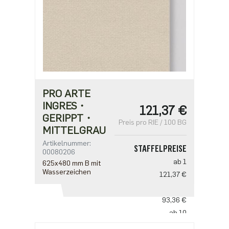
PRO ARTE
INGRES・
121,37 €
GERIPPT・
Preis pro RIE / 100 BG
MITTELGRAU
Artikelnummer:
STAFFELPREISE
00080206
ab 1
625x480 mm B mit
Wasserzeichen
121,37 €
ab 5
93,36 €
ab 10
77,80 €