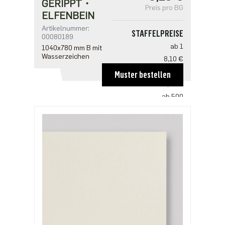
GERIPPT・
Preis pro BG
ELFENBEIN
Artikelnummer:
STAFFELPREISE
00080189
ab 1
1040x780 mm B mit
Wasserzeichen
8,10 €
ab 100
Muster bestellen
5,35 €
ab 500
4,12 €
ab 1000
3,43 €