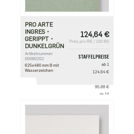
PRO ARTE
INGRES・
124,64 €
GERIPPT・
Preis pro RIE / 100 BG
DUNKELGRÜN
Artikelnummer:
STAFFELPREISE
00080202
ab 1
625x480 mm B mit
Wasserzeichen
124,64 €
ab 5
95,88 €
ab 10
79,90 €