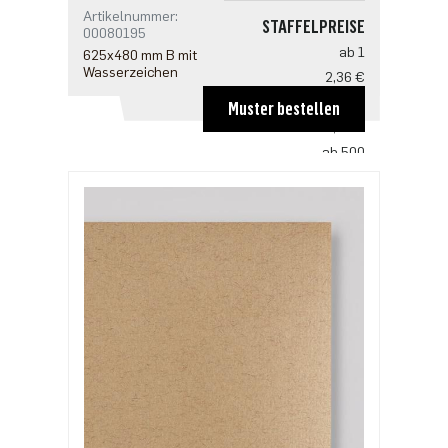
Artikelnummer:
STAFFELPREISE
00080195
ab 1
625x480 mm B mit
Wasserzeichen
2,36 €
ab 100
Muster bestellen
1,56 €
ab 500
1,20 €
ab 1000
1,00 €