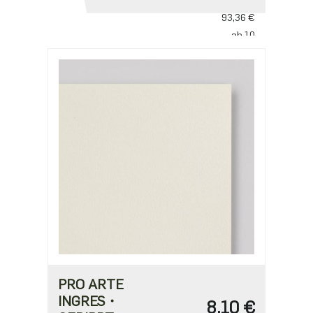
ab 5
93,36 €
ab 10
77,80 €
PRO ARTE
INGRES・
8,10 €