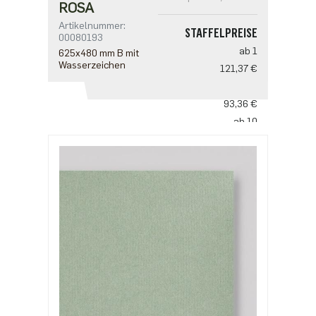
ROSA
Artikelnummer:
STAFFELPREISE
00080193
ab 1
625x480 mm B mit
Wasserzeichen
121,37 €
ab 5
93,36 €
ab 10
77,80 €