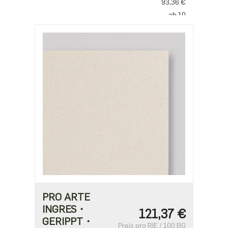
93,36 €
ab 10
77,80 €
PRO ARTE
INGRES・
121,37 €
GERIPPT・
Preis pro RIE / 100 BG