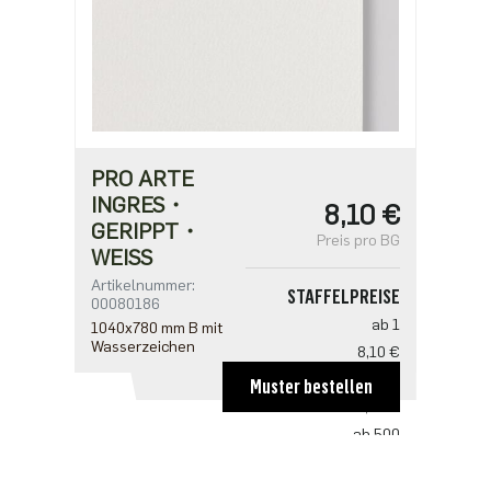
PRO ARTE
INGRES・
8,10 €
GERIPPT・
Preis pro BG
WEISS
Artikelnummer:
STAFFELPREISE
00080186
ab 1
1040x780 mm B mit
Wasserzeichen
8,10 €
ab 100
Muster bestellen
5,35 €
ab 500
4,12 €
ab 1000