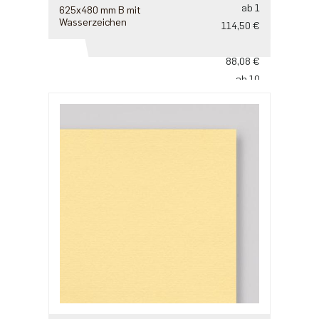
ab 1
625x480 mm B mit
Wasserzeichen
114,50 €
ab 5
88,08 €
ab 10
73,40 €