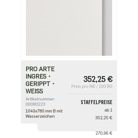
PRO ARTE
INGRES・
352,25 €
GERIPPT・
Preis pro RIE / 100 BG
WEISS
Artikelnummer:
STAFFELPREISE
00080223
ab 1
1040x780 mm B mit
Wasserzeichen
352,25 €
ab 5
270,96 €