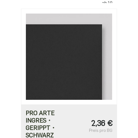
ab 10
225,80 €
PRO ARTE
INGRES・
2,36 €
GERIPPT・
Preis pro BG
SCHWARZ