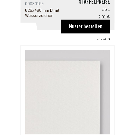
STAFFELPREISE
00080194
ab 1
625x480 mm B mit
Wasserzeichen
2,01 €
ab 100
Muster bestellen
1,33 €
ab 500
1,02 €
ab 1000
0,85 €