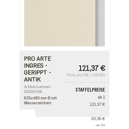
PRO ARTE
INGRES・
121,37 €
GERIPPT・
Preis pro RIE / 100 BG
ANTIK
Artikelnummer:
STAFFELPREISE
00080198
ab 1
625x480 mm B mit
Wasserzeichen
121,37 €
ab 5
93,36 €
ab 10