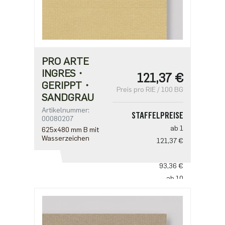
PRO ARTE
INGRES・
121,37 €
GERIPPT・
Preis pro RIE / 100 BG
SANDGRAU
Artikelnummer:
STAFFELPREISE
00080207
ab 1
625x480 mm B mit
Wasserzeichen
121,37 €
ab 5
93,36 €
ab 10
77,80 €