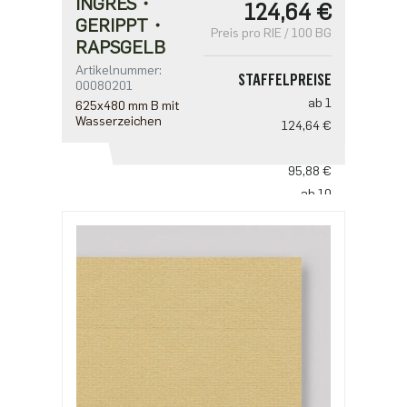
INGRES・
124,64 €
GERIPPT・
Preis pro RIE / 100 BG
RAPSGELB
Artikelnummer:
STAFFELPREISE
00080201
ab 1
625x480 mm B mit
Wasserzeichen
124,64 €
ab 5
95,88 €
ab 10
79,90 €