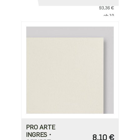
ab 5
93,36 €
ab 10
77,80 €
PRO ARTE
INGRES・
8,10 €