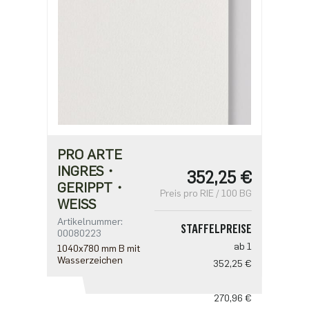
PRO ARTE
INGRES・
352,25 €
GERIPPT・
Preis pro RIE / 100 BG
WEISS
Artikelnummer:
STAFFELPREISE
00080223
ab 1
1040x780 mm B mit
Wasserzeichen
352,25 €
ab 5
270,96 €