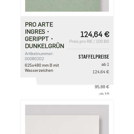
PRO ARTE
INGRES・
124,64 €
GERIPPT・
Preis pro RIE / 100 BG
DUNKELGRÜN
Artikelnummer:
STAFFELPREISE
00080202
ab 1
625x480 mm B mit
Wasserzeichen
124,64 €
ab 5
95,88 €
ab 10
79,90 €