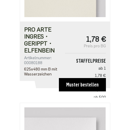
PRO ARTE
INGRES・
1,78 €
GERIPPT・
Preis pro BG
ELFENBEIN
Artikelnummer:
STAFFELPREISE
00080188
ab 1
625x480 mm B mit
Wasserzeichen
1,78 €
ab 100
Muster bestellen
1,18 €
ab 500
0,91 €
ab 1000
0,76 €