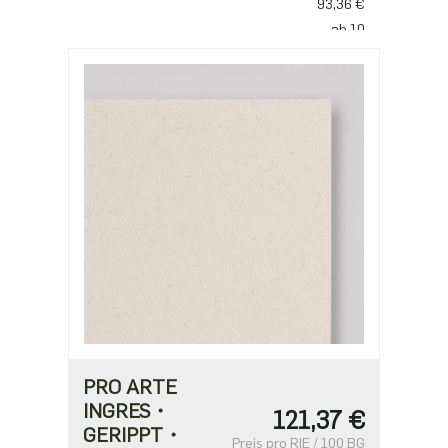
93,36 €
ab 10
77,80 €
PRO ARTE
INGRES・
121,37 €
GERIPPT・
Preis pro RIE / 100 BG