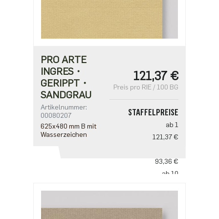
PRO ARTE
INGRES・
121,37 €
GERIPPT・
Preis pro RIE / 100 BG
SANDGRAU
Artikelnummer:
STAFFELPREISE
00080207
ab 1
625x480 mm B mit
Wasserzeichen
121,37 €
ab 5
93,36 €
ab 10
77,80 €