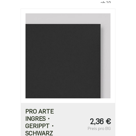
ab 10
225,80 €
PRO ARTE
INGRES・
2,36 €
GERIPPT・
Preis pro BG
SCHWARZ