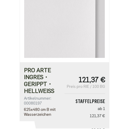
PRO ARTE
INGRES・
121,37 €
GERIPPT・
Preis pro RIE / 100 BG
HELLWEISS
Artikelnummer:
STAFFELPREISE
00080197
ab 1
625x480 cm B mit
Wasserzeichen
121,37 €
ab 5