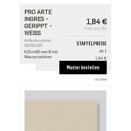
PRO ARTE
INGRES・
1,84 €
GERIPPT・
Preis pro BG
WEISS
Artikelnummer:
STAFFELPREISE
00080185
ab 1
625x480 mm B mit
Wasserzeichen
1,84 €
ab 100
Muster bestellen
1,21 €
ab 500
0,93 €
ab 1000
0,78 €