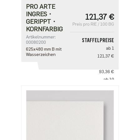
PRO ARTE
INGRES・
121,37 €
GERIPPT・
Preis pro RIE / 100 BG
KORNFARBIG
Artikelnummer:
STAFFELPREISE
00080200
ab 1
625x480 mm B mit
Wasserzeichen
121,37 €
ab 5
93,36 €
ab 10
77,80 €