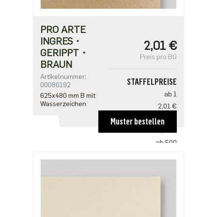
PRO ARTE
INGRES・
2,01 €
GERIPPT・
Preis pro BG
BRAUN
Artikelnummer:
STAFFELPREISE
00080192
ab 1
625x480 mm B mit
Wasserzeichen
2,01 €
ab 100
Muster bestellen
1,33 €
ab 500
1,02 €
ab 1000
0,85 €