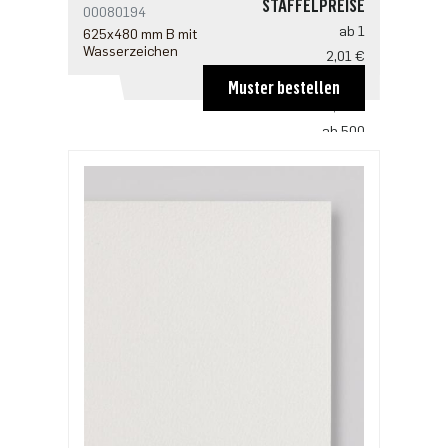
STAFFELPREISE
00080194
ab 1
625x480 mm B mit
Wasserzeichen
2,01 €
ab 100
Muster bestellen
1,33 €
ab 500
1,02 €
ab 1000
0,85 €