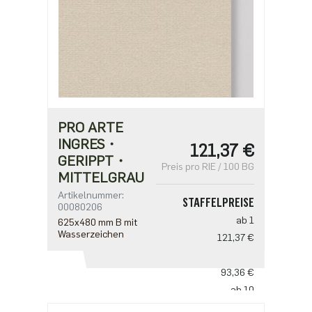
PRO ARTE
INGRES・
121,37 €
GERIPPT・
Preis pro RIE / 100 BG
MITTELGRAU
Artikelnummer:
STAFFELPREISE
00080206
ab 1
625x480 mm B mit
Wasserzeichen
121,37 €
ab 5
93,36 €
ab 10
77,80 €