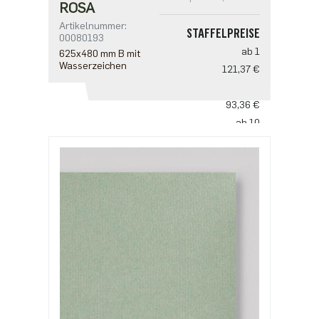
ROSA
Artikelnummer:
STAFFELPREISE
00080193
ab 1
625x480 mm B mit
Wasserzeichen
121,37 €
ab 5
93,36 €
ab 10
77,80 €