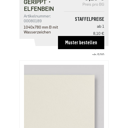
GERIPPT・
Preis pro BG
ELFENBEIN
Artikelnummer:
STAFFELPREISE
00080189
ab 1
1040x780 mm B mit
Wasserzeichen
8,10 €
ab 100
Muster bestellen
5,35 €
ab 500
4,12 €
ab 1000
3,43 €