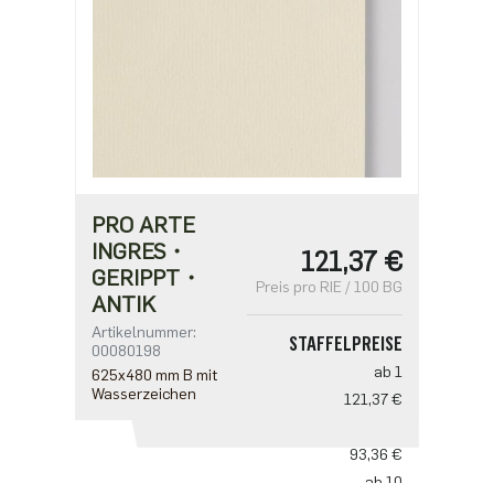
PRO ARTE
INGRES・
121,37 €
GERIPPT・
Preis pro RIE / 100 BG
ANTIK
Artikelnummer:
STAFFELPREISE
00080198
ab 1
625x480 mm B mit
Wasserzeichen
121,37 €
ab 5
93,36 €
ab 10