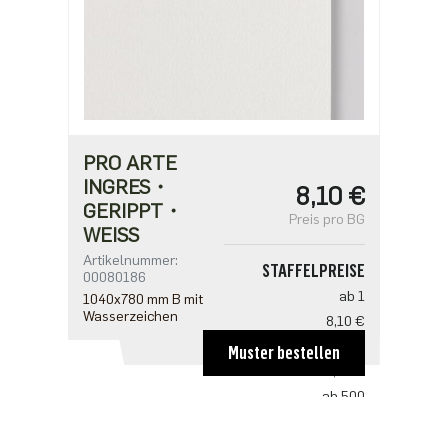
PRO ARTE
INGRES・
8,10 €
GERIPPT・
Preis pro BG
WEISS
Artikelnummer:
STAFFELPREISE
00080186
ab 1
1040x780 mm B mit
Wasserzeichen
8,10 €
ab 100
Muster bestellen
5,35 €
ab 500
4,12 €
ab 1000