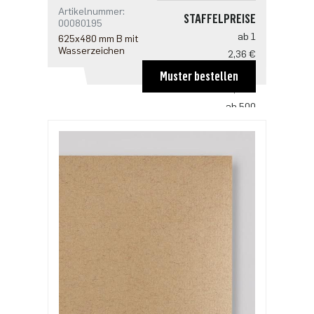
Artikelnummer:
STAFFELPREISE
00080195
ab 1
625x480 mm B mit
Wasserzeichen
2,36 €
ab 100
Muster bestellen
1,56 €
ab 500
1,20 €
ab 1000
1,00 €