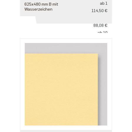
ab 1
625x480 mm B mit
Wasserzeichen
114,50 €
ab 5
88,08 €
ab 10
73,40 €