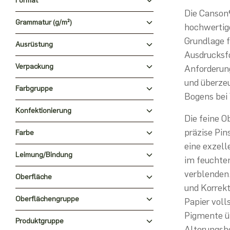
Format
Die Canson®
Grammatur (g/m²)
hochwertig
Grundlage f
Ausrüstung
Ausdrucksfo
Verpackung
Anforderun
und überzeu
Farbgruppe
Bogens bei
Konfektionierung
Die feine O
präzise Pin
Farbe
eine exzell
Leimung/Bindung
im feuchte
verblenden
Oberfläche
und Korrekt
Oberflächengruppe
Papier voll
Pigmente üb
Produktgruppe
Alterungsbe