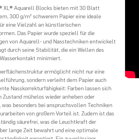
 XL® Aquarell Blocks bieten mit 30 Blatt
em, 300 g/m² schwerem Papier eine ideale
ür eine Vielzahl an künstlerischen
rmen. Das Papier wurde speziell für die
gen von Aquarell- und Nasstechniken entwickelt
gt durch seine Stabilität, die ein Wellen des
 Wasserkontakt minimiert.
berflächenstruktur ermöglicht nicht nur eine
selführung, sondern verleiht dem Papier auch
ente Nasskorrekturfähigkeit: Farben lassen sich
n Zustand mühelos wieder anheben oder
, was besonders bei anspruchsvollen Techniken
urarbeiten von großem Vorteil ist. Zudem ist das
ständig säurefrei, was die Leuchtkraft der
er lange Zeit bewahrt und eine optimale
ständigkeit garantiert. Ein zuverlässiger