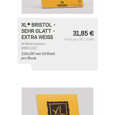
XL® BRISTOL・
SEHR GLATT・
31,85 €
EXTRA WEISS
Preis pro VE / 5 BK
Artikelnummer:
88811212
210x297 mm 50 Blatt
pro Block