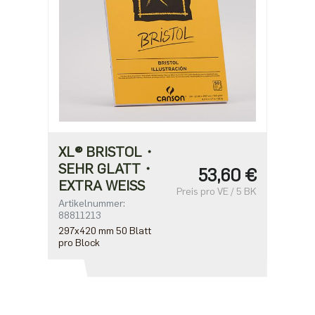
XL® BRISTOL・
SEHR GLATT・
53,60 €
EXTRA WEISS
Preis pro VE / 5 BK
Artikelnummer:
88811213
297x420 mm 50 Blatt
pro Block