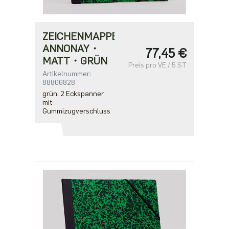
ZEICHENMAPPE
ANNONAY・
77,45 €
MATT・GRÜN
Preis pro VE / 5 ST
Artikelnummer:
88806828
grün, 2 Eckspanner
mit
Gummizugverschluss