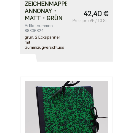
ZEICHENMAPPE
ANNONAY・
42,40 €
MATT・GRÜN
Preis pro VE / 10 ST
Artikelnummer:
88806824
grün, 2 Eckspanner
mit
Gummizugverschluss