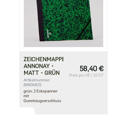
ZEICHENMAPPE
ANNONAY・
58,40 €
MATT・GRÜN
Preis pro VE / 10 ST
Artikelnummer:
88806825
grün, 2 Eckspanner
mit
Gummizugverschluss