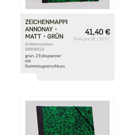
ZEICHENMAPPE
ANNONAY・
41,40 €
MATT・GRÜN
Preis pro VE / 10 ST
Artikelnummer:
88806823
grün, 2 Eckspanner
mit
Gummizugverschluss