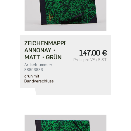
ZEICHENMAPPE
ANNONAY・
147,00 €
MATT・GRÜN
Preis pro VE / 5 ST
Artikelnummer:
88806836
grün,mit
Bandverschluss