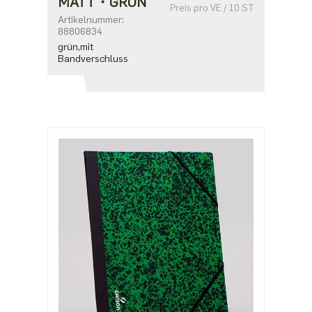
MATT・GRÜN
Preis pro VE / 10 ST
Artikelnummer:
88806834
grün,mit
Bandverschluss