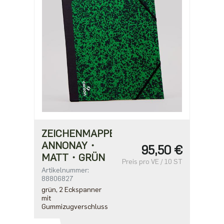
ZEICHENMAPPE
ANNONAY・
95,50 €
MATT・GRÜN
Preis pro VE / 10 ST
Artikelnummer:
88806827
grün, 2 Eckspanner
mit
Gummizugverschluss