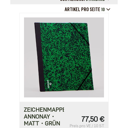
ARTIKEL PRO SEITE
10
ZEICHENMAPPE
ANNONAY・
77,50 €
MATT・GRÜN
Preis pro VE / 10 ST