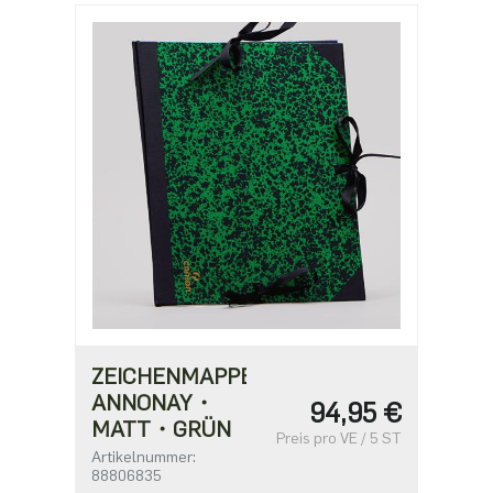
ZEICHENMAPPE
ANNONAY・
94,95 €
MATT・GRÜN
Preis pro VE / 5 ST
Artikelnummer:
88806835