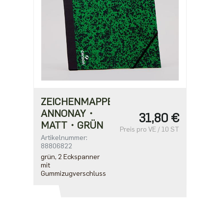
ZEICHENMAPPE
ANNONAY・
31,80 €
MATT・GRÜN
Preis pro VE / 10 ST
Artikelnummer:
88806822
grün, 2 Eckspanner
mit
Gummizugverschluss