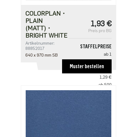
COLORPLAN・
PLAIN
1,93 €
(MATT)・
Preis pro BG
BRIGHT WHITE
Artikelnummer:
STAFFELPREISE
88852017
ab 1
640 x 970 mm SB
1,93 €
Muster bestellen
ab 250
1,29 €
ab 500
1,25 €
ab 1250
1,07 €
ab 2500
0,86 €