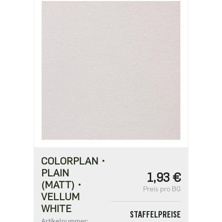
COLORPLAN・
PLAIN
1,93 €
(MATT)・
Preis pro BG
VELLUM
WHITE
STAFFELPREISE
Artikelnummer: