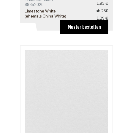
1,93 €
88852020
ab 250
Limestone White
(ehemals China White)
1,29 €
ab 500
Muster bestellen
1,25 €
ab 1250
1,07 €
ab 2500
0,86 €