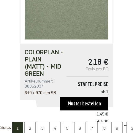
COLORPLAN・
PLAIN
2,18 €
(MATT)・MID
Preis pro BG
GREEN
Artikelnummer:
STAFFELPREISE
88852037
ab 1
640 x 970 mm SB
2,18 €
Muster bestellen
ab 250
1,45 €
ab 500
...
Seite:
1
2
3
4
5
6
7
8
9
1,41 €