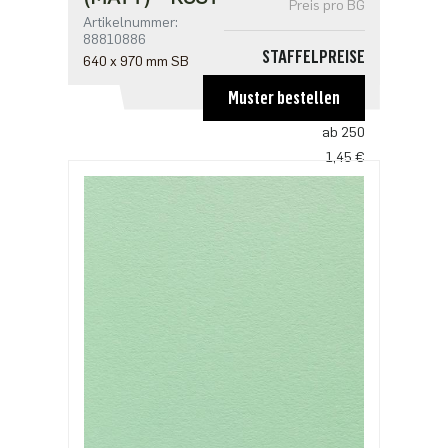
Preis pro BG
Artikelnummer:
88810886
STAFFELPREISE
640 x 970 mm SB
ab 1
Muster bestellen
2,18 €
ab 250
1,45 €
ab 500
1,41 €
ab 1250
1,21 €
ab 2500
0,97 €