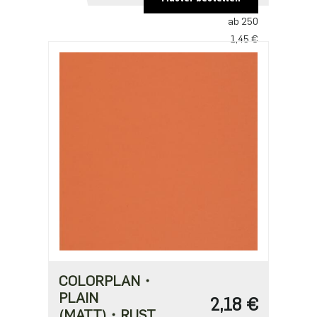
2,18 €
ab 250
1,45 €
ab 500
1,41 €
ab 1250
1,21 €
ab 2500
0,97 €
COLORPLAN・
PLAIN
2,18 €
(MATT)・RUST