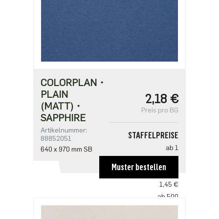
COLORPLAN・
PLAIN
2,18 €
(MATT)・
Preis pro BG
SAPPHIRE
Artikelnummer:
STAFFELPREISE
88852051
ab 1
640 x 970 mm SB
2,18 €
Muster bestellen
ab 250
1,45 €
ab 500
1,41 €