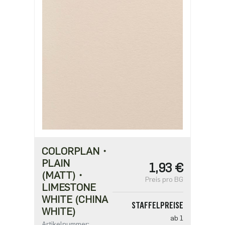
1,07 €
ab 2500
0,86 €
COLORPLAN・
PLAIN
1,93 €
(MATT)・
Preis pro BG
LIMESTONE
WHITE (CHINA
STAFFELPREISE
WHITE)
ab 1
Artikelnummer: