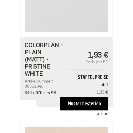
COLORPLAN・
PLAIN
1,93 €
(MATT)・
Preis pro BG
PRISTINE
WHITE
STAFFELPREISE
Artikelnummer:
ab 1
88852046
1,93 €
640 x 970 mm SB
ab 250
Muster bestellen
1,29 €
ab 500
1,25 €
ab 1250