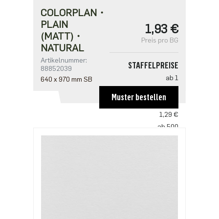
COLORPLAN・
PLAIN
1,93 €
(MATT)・
Preis pro BG
NATURAL
Artikelnummer:
STAFFELPREISE
88852039
ab 1
640 x 970 mm SB
1,93 €
Muster bestellen
ab 250
1,29 €
ab 500
1,25 €
ab 1250
1,07 €
ab 2500
0,86 €