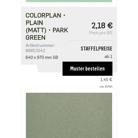
COLORPLAN・
PLAIN
2,18 €
(MATT)・PARK
Preis pro BG
GREEN
Artikelnummer:
STAFFELPREISE
88852042
ab 1
640 x 970 mm SB
2,18 €
Muster bestellen
ab 250
1,45 €
ab 500
1,41 €
ab 1250
1,21 €
ab 2500
0,97 €