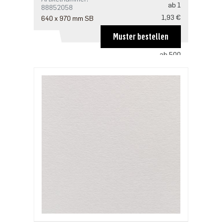
ab 1
88852058
1,93 €
640 x 970 mm SB
ab 250
Muster bestellen
1,29 €
ab 500
1,25 €
ab 1250
1,07 €
ab 2500
0,86 €