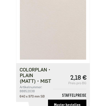
ab 1250
1,21 €
ab 2500
0,97 €
COLORPLAN・
PLAIN
2,18 €
(MATT)・MIST
Preis pro BG
Artikelnummer:
88852038
STAFFELPREISE
640 x 970 mm SB
ab 1
Muster bestellen