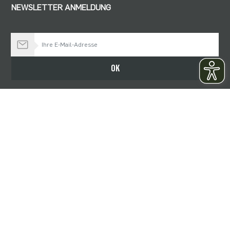
NEWSLETTER ANMELDUNG
Bleiben Sie auf dem Laufenden
OK
KONTAKT
Römerturm Feinstpapier GmbH & Co. KG
Kerpener Straße 154
50170 Kerpen
Telefon: +49 2273 95106-0
Telefax: +49 2273 95106-66
E-Mail: info@roemerturm.de