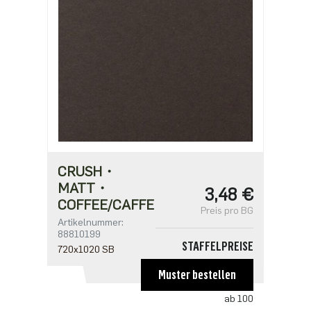
2,33 €
ab 500
1,86 €
CRUSH・
MATT・
3,48 €
COFFEE/CAFFE
Preis pro BG
Artikelnummer:
88810199
STAFFELPREISE
720x1020 SB
ab 1
Muster bestellen
3,48 €
ab 100