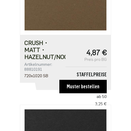
CRUSH・
MATT・
4,87 €
HAZELNUT/NOCCIOLA
Preis pro BG
Artikelnummer:
88810191
STAFFELPREISE
720x1020 SB
ab 1
Muster bestellen
4,87 €
ab 50
3,25 €
ab 100
3,14 €
ab 250