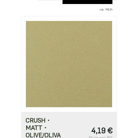
3,14 €
ab 250
2,71 €
ab 500
2,17 €
CRUSH・
MATT・
4,19 €
OLIVE/OLIVA
Preis pro BG