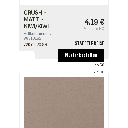
CRUSH・
MATT・
4,19 €
KIWI/KIWI
Preis pro BG
Artikelnummer:
88810182
STAFFELPREISE
720x1020 SB
ab 1
Muster bestellen
4,19 €
ab 50
2,79 €
ab 100
2,70 €
ab 250
2,33 €
ab 500
1,86 €