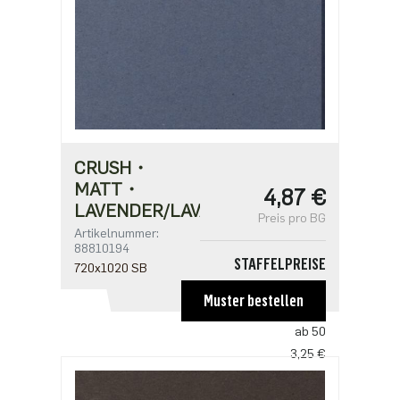
CRUSH・
MATT・
4,87 €
LAVENDER/LAVANDA
Preis pro BG
Artikelnummer:
88810194
STAFFELPREISE
720x1020 SB
ab 1
Muster bestellen
4,87 €
ab 50
3,25 €
ab 100
3,14 €