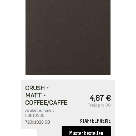
ab 250
2,71 €
ab 500
2,17 €
CRUSH・
MATT・
4,87 €
COFFEE/CAFFE
Preis pro BG
Artikelnummer:
88810200
STAFFELPREISE
720x1020 SB
ab 1
Muster bestellen