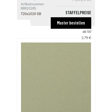
Artikelnummer:
88810185
STAFFELPREISE
720x1020 SB
ab 1
Muster bestellen
4,19 €
ab 50
2,79 €
ab 100
2,70 €
ab 250
2,33 €
ab 500
1,86 €