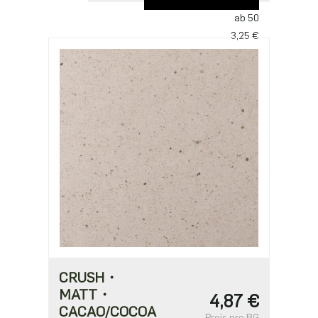
4,87 €
ab 50
3,25 €
ab 100
3,14 €
ab 250
2,71 €
ab 500
2,17 €
CRUSH・
MATT・
4,87 €
CACAO/COCOA
Preis pro BG