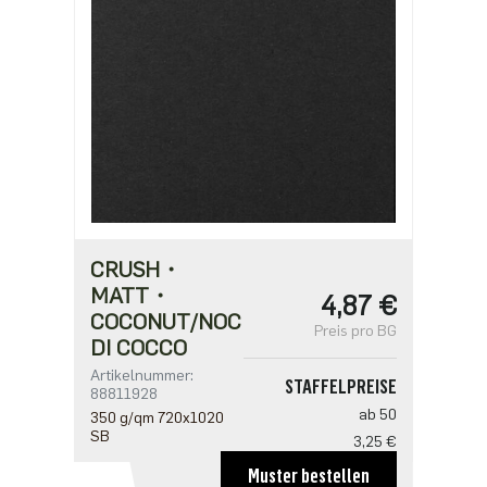
2,71 €
ab 500
2,17 €
CRUSH・
MATT・
4,87 €
COCONUT/NOCE
Preis pro BG
DI COCCO
Artikelnummer:
STAFFELPREISE
88811928
ab 50
350 g/qm 720x1020
SB
3,25 €
ab 100
Muster bestellen