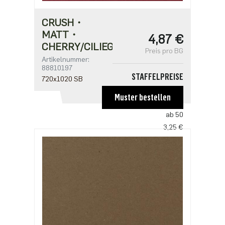
CRUSH・
MATT・
4,87 €
CHERRY/CILIEGIA
Preis pro BG
Artikelnummer:
88810197
STAFFELPREISE
720x1020 SB
ab 1
Muster bestellen
4,87 €
ab 50
3,25 €
ab 100
3,14 €
ab 250
2,71 €
ab 500
2,17 €