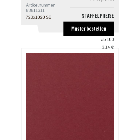
Artikelnummer:
88811311
STAFFELPREISE
720x1020 SB
ab 50
Muster bestellen
3,25 €
ab 100
3,14 €
ab 250
2,71 €
ab 500
2,17 €