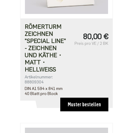
RÖMERTURM
ZEICHNEN
80,00 €
"SPECIAL LINE"
Preis pro VE / 2 BK
- ZEICHNEN
UND KÄTHE・
MATT・
HELLWEISS
Artikelnummer:
88809304
DIN A1 594 x 841 mm
40 Blatt pro Block
Muster bestellen