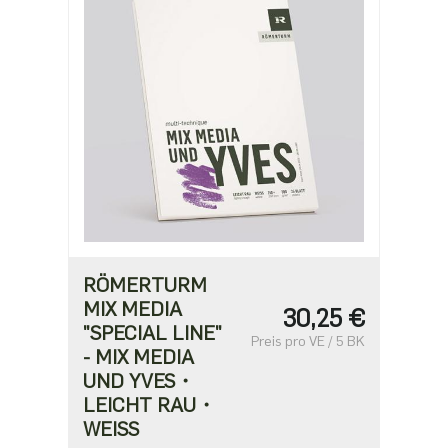
RÖMERTURM
MIX MEDIA
30,25 €
"SPECIAL LINE"
Preis pro VE / 5 BK
- MIX MEDIA
UND YVES・
LEICHT RAU・
WEISS