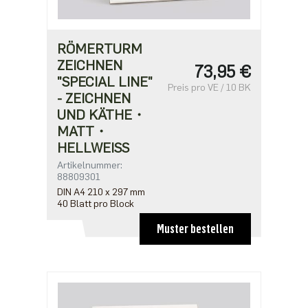
RÖMERTURM
ZEICHNEN
73,95 €
"SPECIAL LINE"
Preis pro VE / 10 BK
- ZEICHNEN
UND KÄTHE・
MATT・
HELLWEISS
Artikelnummer:
88809301
DIN A4 210 x 297 mm
40 Blatt pro Block
Muster bestellen