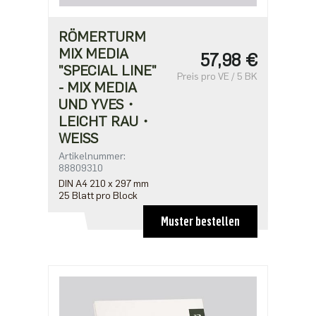
RÖMERTURM
MIX MEDIA
57,98 €
"SPECIAL LINE"
Preis pro VE / 5 BK
- MIX MEDIA
UND YVES・
LEICHT RAU・
WEISS
Artikelnummer:
88809310
DIN A4 210 x 297 mm
25 Blatt pro Block
Muster bestellen