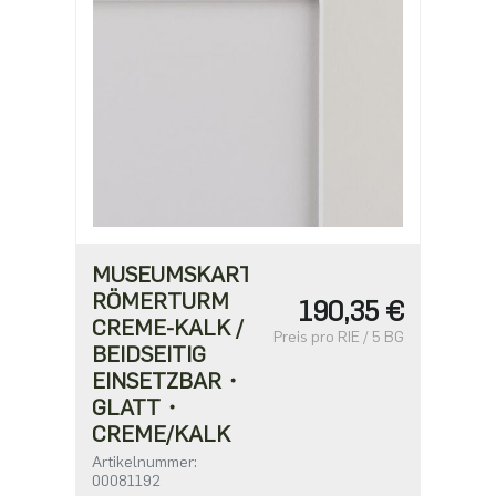
MUSEUMSKARTON
RÖMERTURM
190,35 €
CREME-KALK /
Preis pro RIE / 5 BG
BEIDSEITIG
EINSETZBAR・
GLATT・
CREME/KALK
Artikelnummer:
00081192