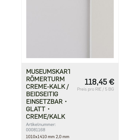
MUSEUMSKARTON
RÖMERTURM
118,45 €
CREME-KALK /
Preis pro RIE / 5 BG
BEIDSEITIG
EINSETZBAR・
GLATT・
CREME/KALK
Artikelnummer:
00081168
1010x1410 mm 2,0 mm