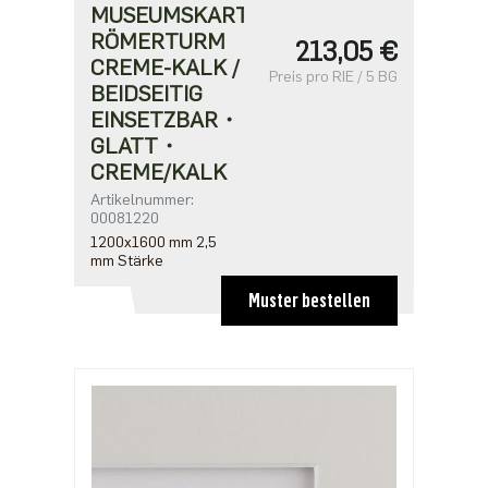
MUSEUMSKARTON
RÖMERTURM
213,05 €
CREME-KALK /
Preis pro RIE / 5 BG
BEIDSEITIG
EINSETZBAR・
GLATT・
CREME/KALK
Artikelnummer:
00081220
1200x1600 mm 2,5
mm Stärke
Muster bestellen