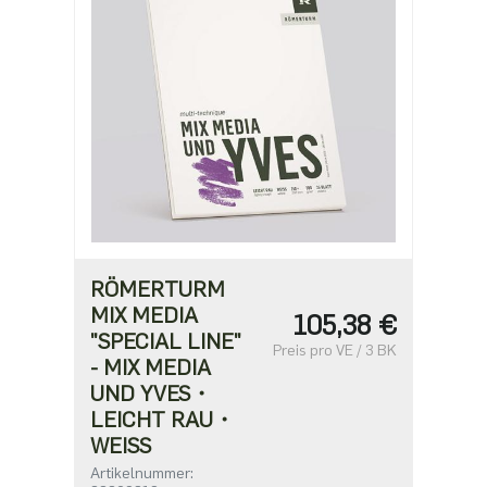
RÖMERTURM
MIX MEDIA
105,38 €
"SPECIAL LINE"
Preis pro VE / 3 BK
- MIX MEDIA
UND YVES・
LEICHT RAU・
WEISS
Artikelnummer: