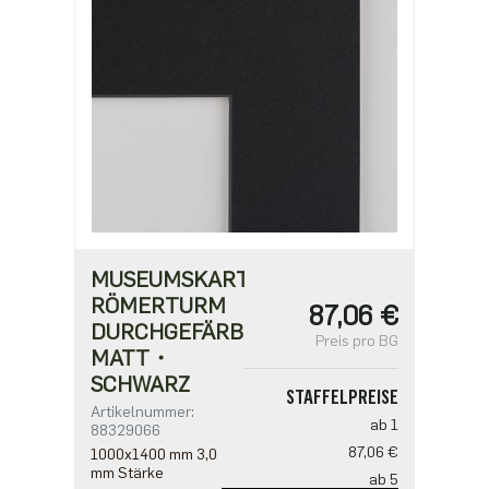
MUSEUMSKARTON
RÖMERTURM
87,06 €
DURCHGEFÄRBT・
Preis pro BG
MATT・
SCHWARZ
STAFFELPREISE
Artikelnummer:
ab 1
88329066
87,06 €
1000x1400 mm 3,0
mm Stärke
ab 5