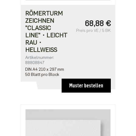
RÖMERTURM
ZEICHNEN
68,88 €
"CLASSIC
Preis pro VE / 5 BK
LINE"・LEICHT
RAU・
HELLWEISS
Artikelnummer:
88808847
DIN A4 210 x 297 mm
50 Blatt pro Block
Muster bestellen