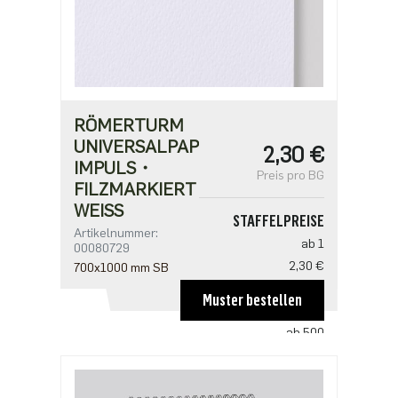
RÖMERTURM
UNIVERSALPAPIER
2,30 €
IMPULS・
Preis pro BG
FILZMARKIERT・
WEISS
STAFFELPREISE
Artikelnummer:
ab 1
00080729
2,30 €
700x1000 mm SB
ab 100
Muster bestellen
1,59 €
ab 500
1,22 €
ab 1000