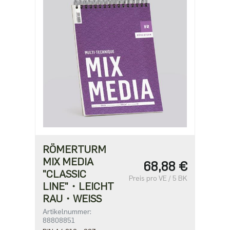
1,02 €
RÖMERTURM
MIX MEDIA
68,88 €
"CLASSIC
Preis pro VE / 5 BK
LINE"・LEICHT
RAU・WEISS
Artikelnummer:
88808851