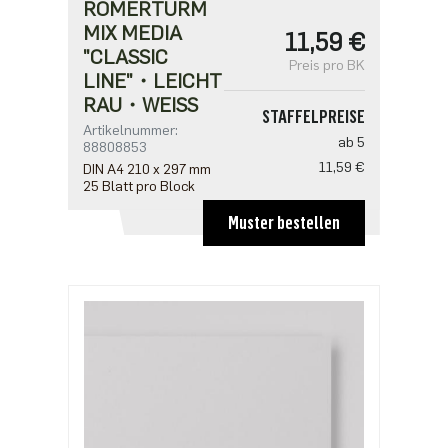
RÖMERTURM
MIX MEDIA
11,59 €
"CLASSIC
Preis pro BK
LINE"・LEICHT
RAU・WEISS
STAFFELPREISE
Artikelnummer:
ab 5
88808853
11,59 €
DIN A4 210 x 297 mm
25 Blatt pro Block
Muster bestellen