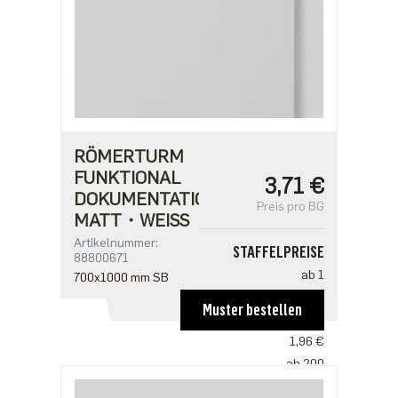
RÖMERTURM
FUNKTIONAL
3,71 €
DOKUMENTATIONSPAPIER・
Preis pro BG
MATT・WEISS
Artikelnummer:
STAFFELPREISE
88800671
ab 1
700x1000 mm SB
3,71 €
Muster bestellen
ab 100
1,96 €
ab 200
1,76 €