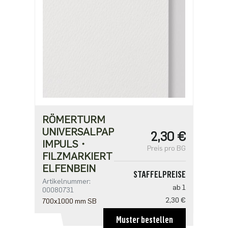
RÖMERTURM
UNIVERSALPAPIER
2,30 €
IMPULS・
Preis pro BG
FILZMARKIERT・
ELFENBEIN
STAFFELPREISE
Artikelnummer:
ab 1
00080731
2,30 €
700x1000 mm SB
ab 100
Muster bestellen
1,59 €