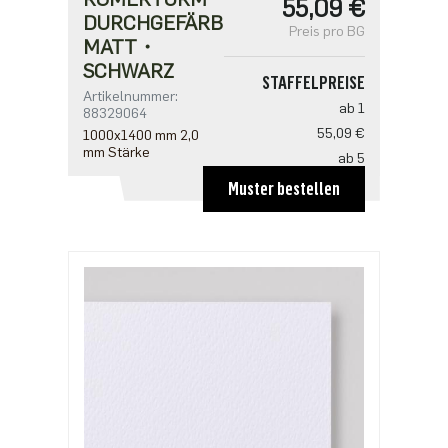
55,09 €
DURCHGEFÄRBT・
Preis pro BG
MATT・
SCHWARZ
STAFFELPREISE
Artikelnummer:
ab 1
88329064
55,09 €
1000x1400 mm 2,0
mm Stärke
ab 5
31,48 €
Muster bestellen