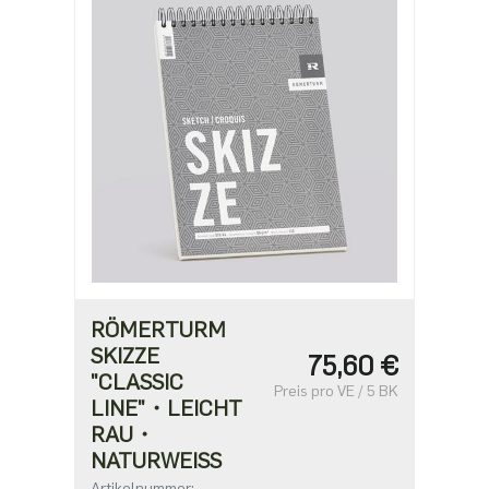
ab 500
1,56 €
ab 1000
1,30 €
RÖMERTURM
SKIZZE
75,60 €
"CLASSIC
Preis pro VE / 5 BK
LINE"・LEICHT
RAU・
NATURWEISS
Artikelnummer: