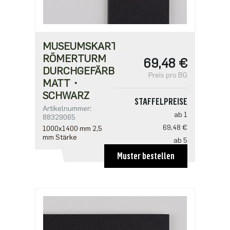
MUSEUMSKARTON
RÖMERTURM
69,48 €
DURCHGEFÄRBT・
Preis pro BG
MATT・
SCHWARZ
STAFFELPREISE
Artikelnummer:
ab 1
88329065
69,48 €
1000x1400 mm 2,5
mm Stärke
ab 5
39,70 €
Muster bestellen