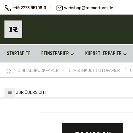
+49 2273 95106-0
webshop@roemerturm.de
STARTSEITE
FEINSTPAPIER
KUENSTLERPAPIER
DIGITALDRUCKPAPIER
DFA & INKJET FOTOPAPIER
C
ZUR ÜBERSICHT