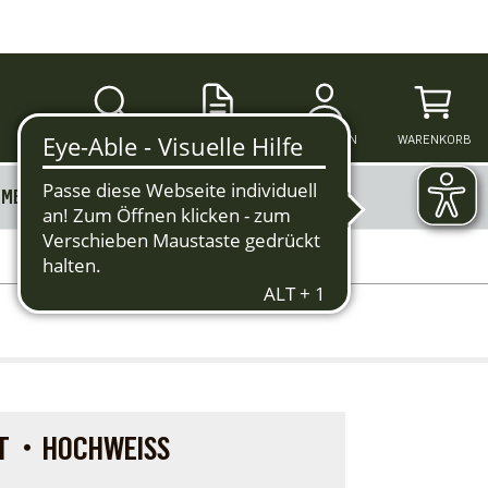
SUCHE
ANMELDEN
WARENKORB
MERKZETTEL
MEHR
ERT・HOCHWEISS