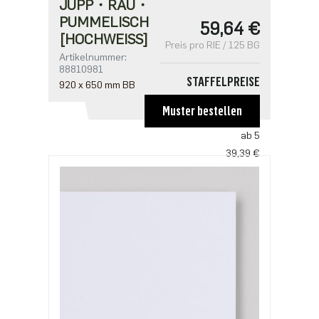
JUPP・RAU・
PUMMELISCH
59,64 €
[HOCHWEISS]
Preis pro RIE / 125 BG
Artikelnummer:
88810981
STAFFELPREISE
920 x 650 mm BB
ab 1
Muster bestellen
59,64 €
ab 5
39,39 €
ab 10
37,63 €