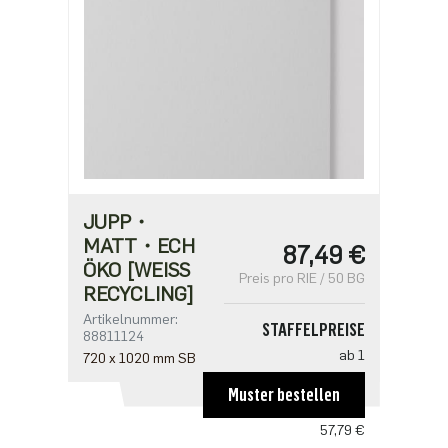
JUPP・
MATT・ECH
87,49 €
ÖKO [WEISS R
Preis pro RIE / 50 BG
ECYCLING]
Artikelnummer:
STAFFELPREISE
88811124
ab 1
720 x 1020 mm SB
87,49 €
Muster bestellen
ab 5
57,79 €