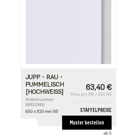
JUPP・RAU・
PUMMELISCH
63,40 €
[HOCHWEISS]
Preis pro RIE / 250 BG
Artikelnummer:
88810966
STAFFELPREISE
650 x 920 mm SB
ab 1
Muster bestellen
63,40 €
ab 5