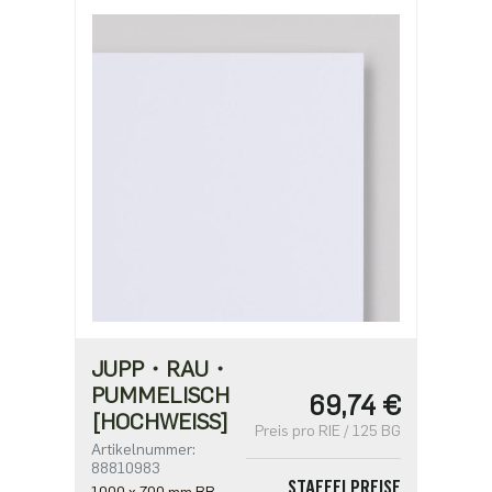
46,25 €
JUPP・RAU・
PUMMELISCH
69,74 €
[HOCHWEISS]
Preis pro RIE / 125 BG
Artikelnummer:
88810983
STAFFELPREISE