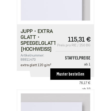
JUPP・EXTRA
GLATT・
115,31 €
SPEEGELGLATT
Preis pro RIE / 250 BG
[HOCHWEISS]
Artikelnummer:
STAFFELPREISE
88811470
ab 1
extra glatt 120 g/m²
115,31 €
Muster bestellen
ab 5
76,17 €
ab 10
72,75 €