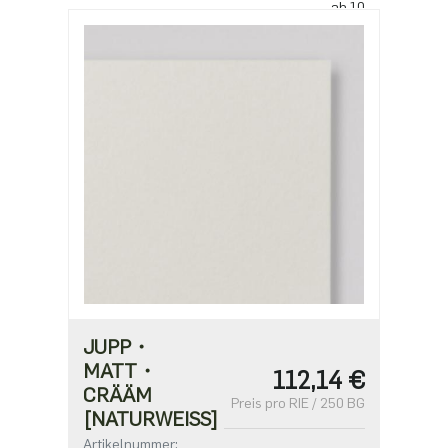
ab 10
55,20 €
JUPP・
MATT・
112,14 €
CRÄÄM
Preis pro RIE / 250 BG
[NATURWEISS]
Artikelnummer: