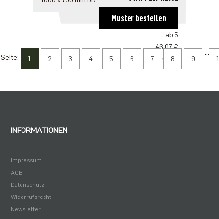
1000 x 700 mm BB
ab 1
Muster bestellen
69,74 €
ab 5
46,07 €
...
Seite:
1
2
3
4
5
6
7
8
9
ab 10
44,00 €
INFORMATIONEN
Impressum
AGB
Datenschutz
Widerrufsrecht
Newsletter