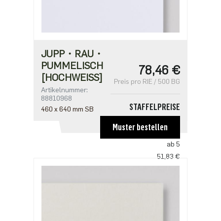
JUPP・RAU・
PUMMELISCH
78,46 €
[HOCHWEISS]
Preis pro RIE / 500 BG
Artikelnummer:
88810968
STAFFELPREISE
460 x 640 mm SB
ab 1
Muster bestellen
78,46 €
ab 5
51,83 €
ab 10
49,50 €