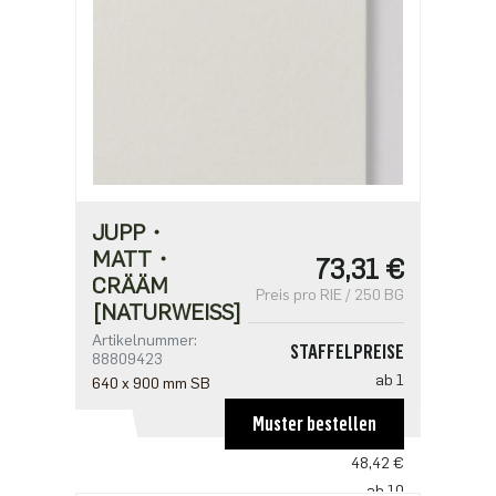
JUPP・
MATT・
73,31 €
CRÄÄM
Preis pro RIE / 250 BG
[NATURWEISS]
Artikelnummer:
STAFFELPREISE
88809423
ab 1
640 x 900 mm SB
73,31 €
Muster bestellen
ab 5
48,42 €
ab 10