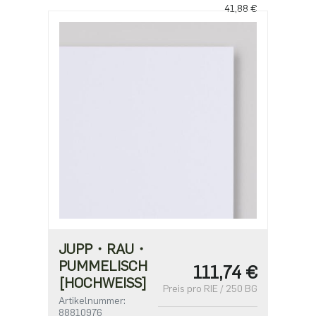
41,88 €
ab 10
40,00 €
JUPP・RAU・
PUMMELISCH
111,74 €
[HOCHWEISS]
Preis pro RIE / 250 BG
Artikelnummer:
88810976