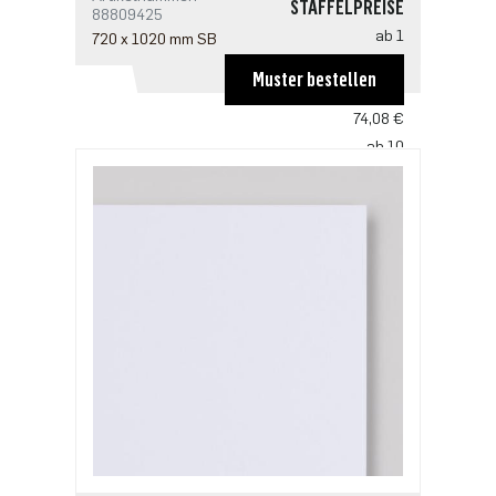
STAFFELPREISE
88809425
ab 1
720 x 1020 mm SB
112,14 €
Muster bestellen
ab 5
74,08 €
ab 10
70,75 €