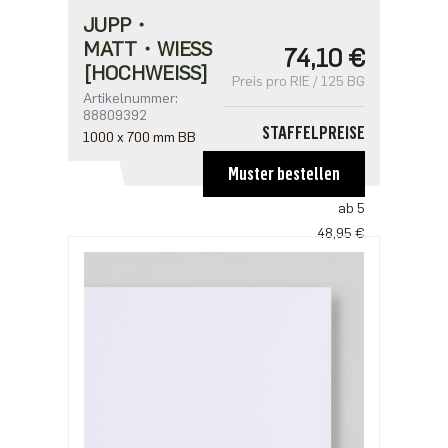
JUPP・
MATT・WIESS
74,10 €
[HOCHWEISS]
Preis pro RIE / 125 BG
Artikelnummer:
88809392
STAFFELPREISE
1000 x 700 mm BB
ab 1
Muster bestellen
74,10 €
ab 5
48,95 €
ab 10
46,75 €