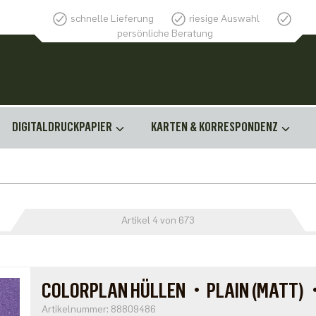
schnelle Lieferung
riesige Auswahl
persönliche Beratung
DIGITALDRUCKPAPIER
KARTEN & KORRESPONDENZ
Artikel 4 von 673
COLORPLAN HÜLLEN・PLAIN (MATT)
Artikelnummer: 88809486