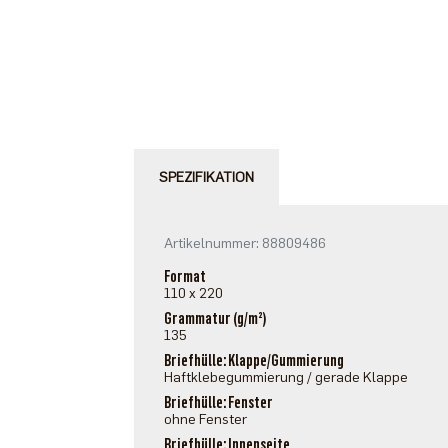
SPEZIFIKATION
Artikelnummer: 88809486
Format
110 x 220
Grammatur (g/m²)
135
Briefhülle: Klappe/Gummierung
Haftklebegummierung / gerade Klappe
Briefhülle: Fenster
ohne Fenster
Briefhülle: Innenseite