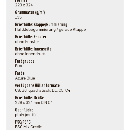
Format
229 x 324
Grammatur (g/m²)
135
Briefhülle: Klappe/Gummierung
Haftklebegummierung / gerade Klappe
Briefhülle: Fenster
ohne Fenster
Briefhülle: Innenseite
ohne Innendruck
Farbgruppe
Blau
Farbe
Azure Blue
verfügbare Hüllenformate
C6, B6, quadratisch, DL, C5, C4
Briefhülle: Größe
229 x 324 mm DIN C4
Oberfläche
plain (matt)
FSC/PEFC
FSC Mix Credit