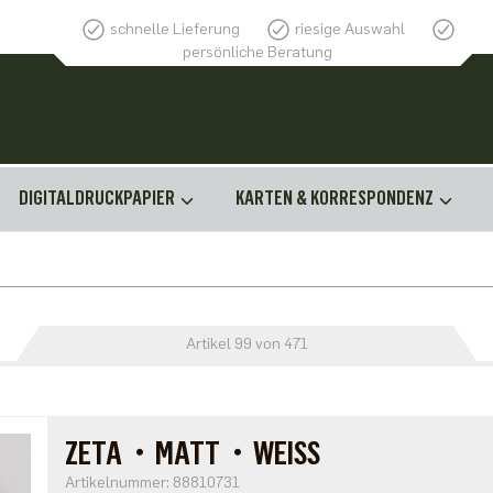
schnelle Lieferung
riesige Auswahl
persönliche Beratung
DIGITALDRUCKPAPIER
KARTEN & KORRESPONDENZ
Artikel 99 von 471
ZETA・MATT・WEISS
Artikelnummer: 88810731