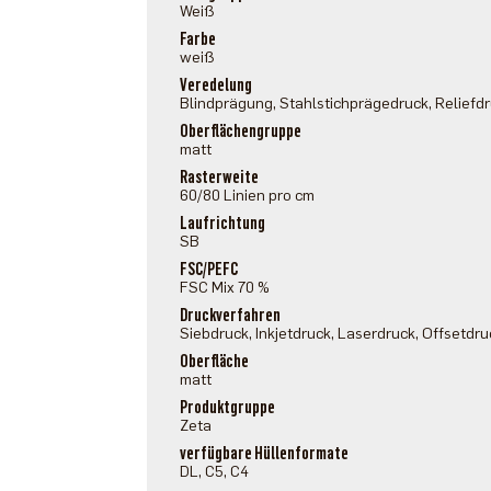
Weiß
Farbe
weiß
Veredelung
Blindprägung, Stahlstichprägedruck, Reliefd
Oberflächengruppe
matt
Rasterweite
60/80 Linien pro cm
Laufrichtung
SB
FSC/PEFC
FSC Mix 70 %
Druckverfahren
Siebdruck, Inkjetdruck, Laserdruck, Offsetdru
Oberfläche
matt
Produktgruppe
Zeta
verfügbare Hüllenformate
DL, C5, C4