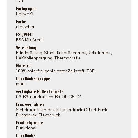
120
Farbgruppe
Hellweiß
Farbe
gletscher
FSC/PEFC
FSC Mix Credit
Veredelung
Blindprägung, Stahlstichprägedruck, Reliefdruck ,
Heißfolienprägung, Thermografie
Material
100% chlorfrei gebleichter Zellstoff (TCF)
Oberflächengruppe
matt
verfügbare Hüllenformate
C6, B6, quadratisch, B4, DL, C5, C4
Druckverfahren
Siebdruck, Inkjetdruck, Laserdruck, Offsetdruck,
Buchdruck, Flexodruck
Produktgruppe
Funktional
Oberfläche