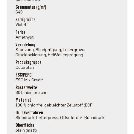
Grammatur (g/m²)
540
Farbgruppe
Violett
Farbe
Amethyst
Veredelung
Stanzung, Blindprägung, Lasergravur,
Drucklackierung, Heißfolienprägung
Produktgruppe
Colorplan
FSC/PEFC
FSC Mix Credit
Rasterweite
80 Linien pro cm
Material
100 % chlorfrei gebleichter Zellstoff (ECF)
Druckverfahren
Siebdruck, Letterpress, Offsetdruck, Buchdruck
Oberfläche
plain (matt)